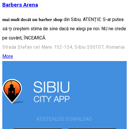
Barbers Arena
𝐦𝐚𝐢 𝐦𝐮𝐥𝐭 𝐝𝐞𝐜𝐚̂𝐭 𝐮𝐧 𝐛𝐚𝐫𝐛𝐞𝐫 𝐬𝐡𝐨𝐩 din Sibiu. ATENȚIE: S-ar putea
să-ți creștem stima de sine dacă ne alegi pe noi. NU ne crede
pe cuvânt, ÎNCEARCĂ.
Strada Ștefan cel Mare 152-154, Sibiu 550107, Romania
More
KOSTENLOS DOWNLOAD