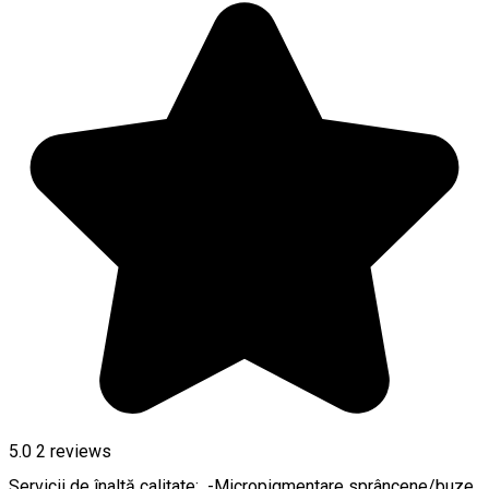
5.0
2
reviews
Servicii de înaltă calitate: -Micropigmentare sprâncene/buze