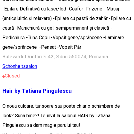
-Epilare Definitivă cu laser/led -Coafor -Frizerie -Masaj
(anticelulitic și relaxare) -Epilare cu pastă de zahăr -Epilare cu
ceară -Manichiură cu gel, semipermanent și clasică -
Pedichiură -Tuns Copii -Vopsit gene/sprâncene -Laminare
gene/sprâncene -Pensat -Vopsit Păr
Bulevardul Victoriei 42, Sibiu 550024, România
Schönheitssalon
Closed
Hair by Tatiana Pingulescu
O noua culoare, tunsoare sau poate chiar o schimbare de
look? Suna bine?! Te invit la salonul HAIR by Tatiana
Pingulescu sa dam magie parului tau!