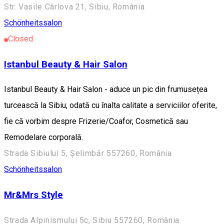
Str. Vasile Cârlova 21, Sibiu, România
Schönheitssalon
Closed
Istanbul Beauty & Hair Salon
Istanbul Beauty & Hair Salon - aduce un pic din frumusețea
turcească la Sibiu, odată cu înalta calitate a serviciilor oferite,
fie că vorbim despre Frizerie/Coafor, Cosmetică sau
Remodelare corporală.
Strada Sibiului 5, Șelimbăr 557260, România
Schönheitssalon
Mr&Mrs Style
Strada Alpinismului 5c, Sibiu 557260, România