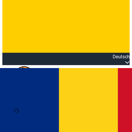
Deutsch
Open main menu
Loading
Anmeldung
Anmelden