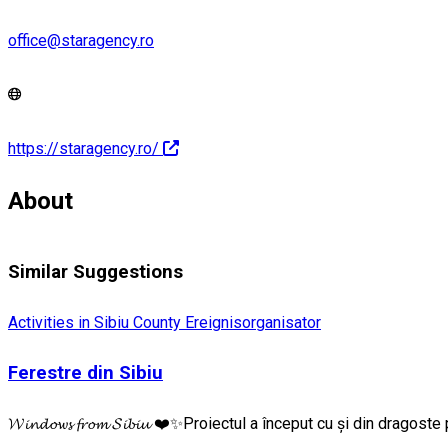
office@staragency.ro
https://staragency.ro/
About
Similar Suggestions
Activities in Sibiu County
Ereignisorganisator
Ferestre din Sibiu
𝓦𝓲𝓷𝓭𝓸𝔀𝓼 𝓯𝓻𝓸𝓶 𝓢𝓲𝓫𝓲𝓾 ❤️✨Proiectul a început cu și din dra