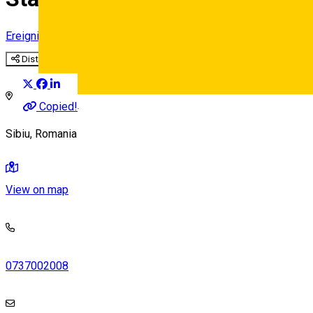
Ereignisorganisator
Distribuie
Deutsch
Copied!
Sibiu, Romania
View on map
0737002008