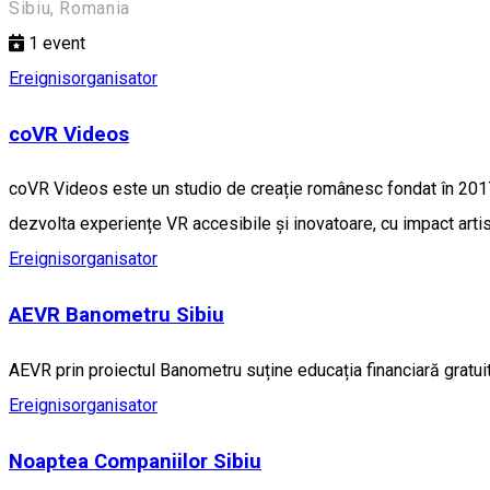
Sibiu, Romania
1
event
Ereignisorganisator
coVR Videos
coVR Videos este un studio de creație românesc fondat în 2017 d
dezvolta experiențe VR accesibile și inovatoare, cu impact artist
Ereignisorganisator
AEVR Banometru Sibiu
AEVR prin proiectul Banometru suține educația financiară gratui
Ereignisorganisator
Noaptea Companiilor Sibiu