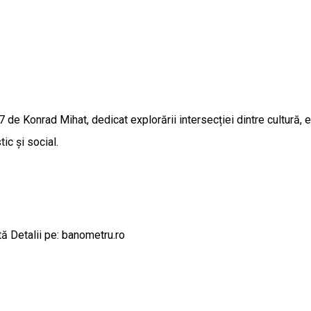
e Konrad Mihat, dedicat explorării intersecției dintre cultură, 
ic și social.
tă Detalii pe: banometru.ro