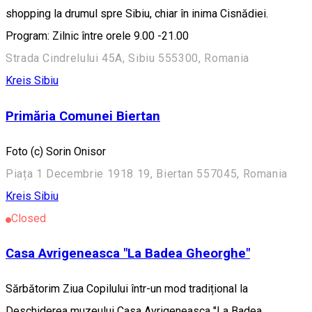
shopping la drumul spre Sibiu, chiar în inima Cisnădiei.
Program: Zilnic între orele 9.00 -21.00
Strada Cindrelului 45A, Sibiu 555300, Romania
Kreis Sibiu
Primăria Comunei Biertan
Foto (c) Sorin Onisor
Piața 1 Decembrie 1918 19, Biertan 557045, Romania
Kreis Sibiu
Closed
Casa Avrigeneasca "La Badea Gheorghe"
Sărbătorim Ziua Copilului într-un mod tradițional la
Deschiderea muzeului Casa Avrigeneasca "La Badea