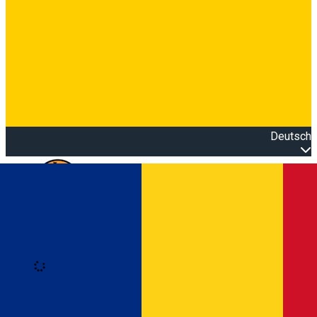
Deutsch
Open main menu
Loading
Anmeldung
Anmelden