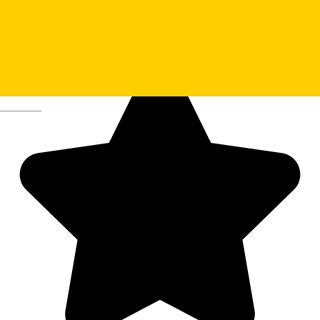
Ștrand Măgura Cisnădie
Deutsch