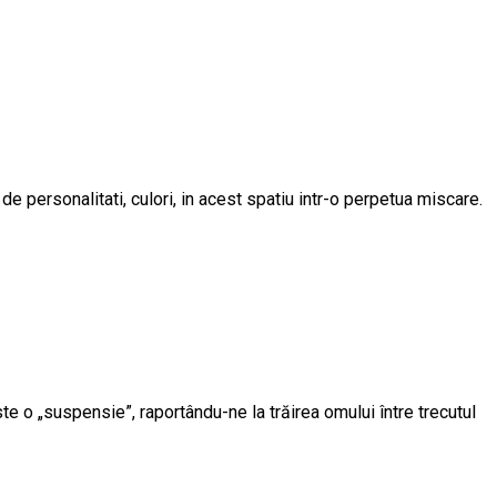
e personalitati, culori, in acest spatiu intr-o perpetua miscare.
e o „suspensie”, raportându-ne la trăirea omului între trecutul