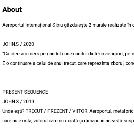
About
Aeroportul Internațional Sibiu găzduiește 2 murale realizate în c
JOHN.S / 2020
"Ca idee am mers pe gandul conexiunilor dintr-un aeorport, pe int
E o continuare a celui de anul trecut, care reprezinta zborul, con
PRESENT SEQUENCE
JOHN.S / 2019
Unde ești? TRECUT / PREZENT / VIITOR. Aeroportul, metaforic este
care nu exista, viitorul care nu există și rămâne în această suspe