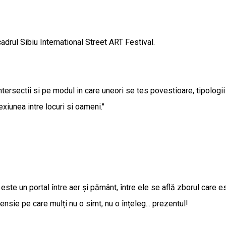
adrul Sibiu International Street ART Festival.
ersectii si pe modul in care uneori se tes povestioare, tipologii d
exiunea intre locuri si oameni."
 un portal între aer și pământ, între ele se află zborul care est
nsie pe care mulți nu o simt, nu o înțeleg... prezentul!