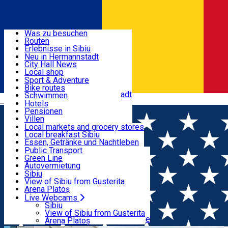
Entdecke
Was zu besuchen
Routen
Nützliche informationen
Erlebnisse in Sibiu
Podcast
Neu in Hermannstadt
Kultur
City Hall News
Aktivitäten & Abenteuer
Museen
Local shop
Kirchen
Sibiu Handwerker
Sport & Adventure
Parks, Zoo
Sibiul Verde
Bike routes
Unterkunft
Im Umkreis von Hermannstadt
Public services
Schwimmen
Română
Bildung
Reiten
Hotels
Wie komme ich nach Sibiu?
Fitnessstudio
Pensionen
Essen, Getränke & Nachtleben
Touristeninfo
Loc de joacă indoor
Villen
Reiseführer
Loc de joacă outdoor
Hostels
Local markets and grocery stores
Guided tours
Ski
Motels
Local breakfast Sibiu
Transport & Parken
Local publication
Eislaufen
Camping
Essen, Getränke und Nachtleben
Schönheitssalon
Yoga
Zimmer zu vermieten
Pizza
Public Transport
Wohnungen
Fast Food
Green Line
Live Webcams
Unterkunft außerhalb von Sibiu
Kaffeestube
Autovermietung
Konditorei
Fahrad verleih
Sibiu
Pub, Bar
Scooter rentals
View of Sibiu from Gusterita
Nachtclubs
Taxi
Arena Platoș
Bäckerei
Ride Sharing
Live Webcams
Home
Street art
Street Art Spot: Facultatea de
Park-Tickets
Sibiu
Parkplätze
View of Sibiu from Gusterita
Inginerie, ULBS
Ladestationen für Elektrofahrzeuge
Arena Platoș