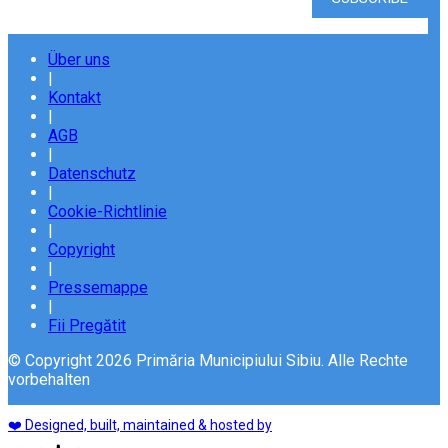
Über uns
|
Kontakt
|
AGB
|
Datenschutz
|
Cookie-Richtlinie
|
Copyright
|
Pressemappe
|
Fii Pregătit
© Copyright 2026 Primăria Municipiului Sibiu. Alle Rechte
vorbehalten
❤️ Designed, built, maintained & hosted by