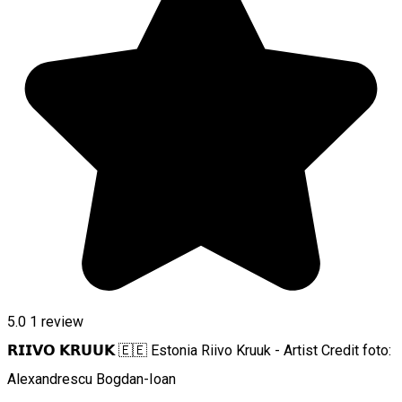
5.0
1 review
𝗥𝗜𝗜𝗩𝗢 𝗞𝗥𝗨𝗨𝗞 🇪🇪 Estonia Riivo Kruuk - Artist Credit foto:
Alexandrescu Bogdan-Ioan