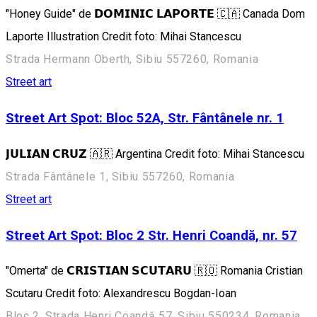
"Honey Guide" de 𝗗𝗢𝗠𝗜𝗡𝗜𝗖 𝗟𝗔𝗣𝗢𝗥𝗧𝗘 🇨🇦 Canada Dom
Laporte Illustration Credit foto: Mihai Stancescu
Strada Hermann Oberth, Sibiu 557260, Romania
Street art
Street Art Spot: Bloc 52A, Str. Fântânele nr. 1
𝗝𝗨𝗟𝗜𝗔𝗡 𝗖𝗥𝗨𝗭 🇦🇷 Argentina Credit foto: Mihai Stancescu
Strada Fântânele 1, Sibiu 557260, Romania
Street art
Street Art Spot: Bloc 2 Str. Henri Coandă, nr. 57
"Omerta" de 𝗖𝗥𝗜𝗦𝗧𝗜𝗔𝗡 𝗦𝗖𝗨𝗧𝗔𝗥𝗨 🇷🇴 Romania Cristian
Scutaru Credit foto: Alexandrescu Bogdan-Ioan
Bloc 2, Strada Henri Coandă 57, Sibiu 550234, Romania