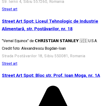
Str. Iernii 4, Sibiu 557260, Romania
Street art
Street Art Spot: Liceul Tehnologic de Industrie
Alimentară, str. Postăvarilor, nr. 18
"Vernal Equinox" de 𝗖𝗛𝗥𝗜𝗦𝗧𝗜𝗔𝗡 𝗦𝗧𝗔𝗡𝗟𝗘𝗬 🇺🇸 U.S.A.
Credit foto: Alexandrescu Bogdan-Ioan
Strada Postăvarilor 18, Sibiu 550081, Romania
Street art
Street Art Spot: Bloc str. Prof. Ioan Moga, nr. 1A