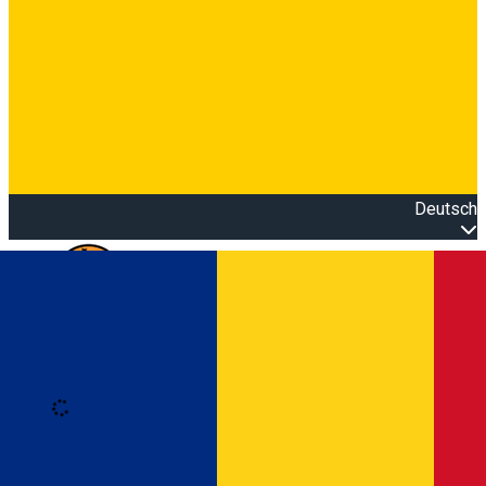
Deutsch
Open main menu
Loading
Anmeldung
Anmelden