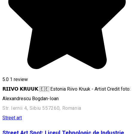
5.0
1 review
𝗥𝗜𝗜𝗩𝗢 𝗞𝗥𝗨𝗨𝗞 🇪🇪 Estonia Riivo Kruuk - Artist Credit foto:
Alexandrescu Bogdan-Ioan
Str. Iernii 4, Sibiu 557260, Romania
Street art
Street Art Spot: Liceul Tehnologic de Industrie