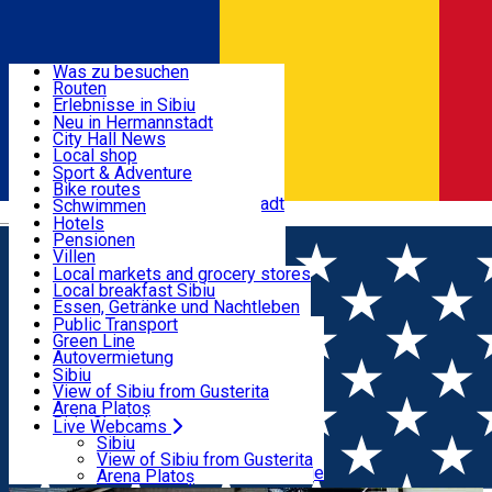
Entdecke
Was zu besuchen
Routen
Nützliche informationen
Erlebnisse in Sibiu
Podcast
Neu in Hermannstadt
Kultur
City Hall News
Aktivitäten & Abenteuer
Museen
Local shop
Kirchen
Sibiu Handwerker
Sport & Adventure
Parks, Zoo
Sibiul Verde
Bike routes
Unterkunft
Im Umkreis von Hermannstadt
Public services
Schwimmen
Română
Bildung
Reiten
Hotels
Wie komme ich nach Sibiu?
Fitnessstudio
Pensionen
Essen, Getränke & Nachtleben
Touristeninfo
Loc de joacă indoor
Villen
Reiseführer
Loc de joacă outdoor
Hostels
Local markets and grocery stores
Guided tours
Ski
Motels
Local breakfast Sibiu
Transport & Parken
Local publication
Eislaufen
Camping
Essen, Getränke und Nachtleben
Schönheitssalon
Yoga
Zimmer zu vermieten
Pizza
Public Transport
Wohnungen
Fast Food
Green Line
Live Webcams
Unterkunft außerhalb von Sibiu
Kaffeestube
Autovermietung
Konditorei
Fahrad verleih
Sibiu
Pub, Bar
Scooter rentals
View of Sibiu from Gusterita
Nachtclubs
Taxi
Arena Platoș
Bäckerei
Ride Sharing
Live Webcams
Home
Street art
Street Art Spot: Școala Gimnazială
Park-Tickets
Sibiu
Parkplätze
View of Sibiu from Gusterita
nr.21
Ladestationen für Elektrofahrzeuge
Arena Platoș