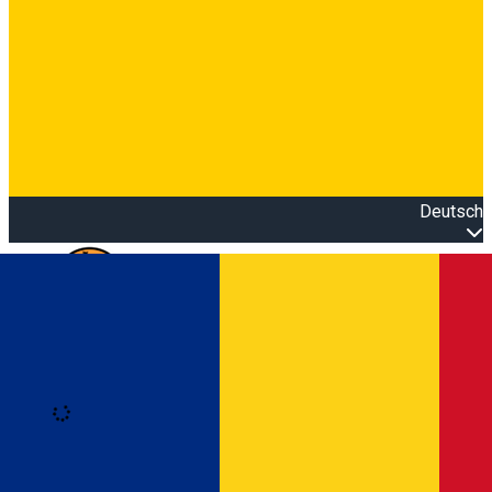
Deutsch
Open main menu
Loading
Anmeldung
Anmelden