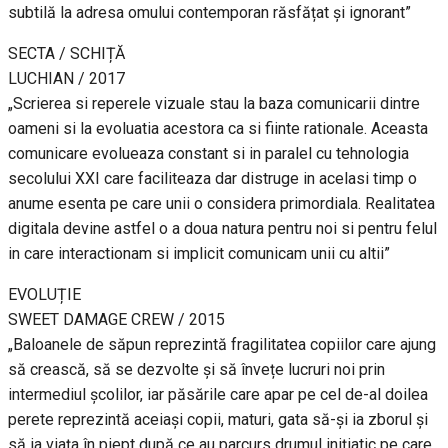
subtilă la adresa omului contemporan răsfățat și ignorant”
SECTA / SCHIȚĂ
LUCHIAN / 2017
„Scrierea si reperele vizuale stau la baza comunicarii dintre
oameni si la evoluatia acestora ca si fiinte rationale. Aceasta
comunicare evolueaza constant si in paralel cu tehnologia
secolului XXI care faciliteaza dar distruge in acelasi timp o
anume esenta pe care unii o considera primordiala. Realitatea
digitala devine astfel o a doua natura pentru noi si pentru felul
in care interactionam si implicit comunicam unii cu altii”
EVOLUȚIE
SWEET DAMAGE CREW / 2015
„Baloanele de săpun reprezintă fragilitatea copiilor care ajung
să crească, să se dezvolte și să învețe lucruri noi prin
intermediul școlilor, iar păsările care apar pe cel de-al doilea
perete reprezintă aceiași copii, maturi, gata să-și ia zborul și
să ia viața în piept după ce au parcurs drumul inițiatic pe care