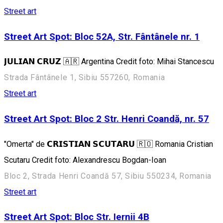
Street art
Street Art Spot: Bloc 52A, Str. Fântânele nr. 1
𝗝𝗨𝗟𝗜𝗔𝗡 𝗖𝗥𝗨𝗭 🇦🇷 Argentina Credit foto: Mihai Stancescu
Strada Fântânele 1, Sibiu 557260, Romania
Street art
Street Art Spot: Bloc 2 Str. Henri Coandă, nr. 57
"Omerta" de 𝗖𝗥𝗜𝗦𝗧𝗜𝗔𝗡 𝗦𝗖𝗨𝗧𝗔𝗥𝗨 🇷🇴 Romania Cristian
Scutaru Credit foto: Alexandrescu Bogdan-Ioan
Bloc 2, Strada Henri Coandă 57, Sibiu 550234, Romania
Street art
Street Art Spot: Bloc Str. Iernii 4B