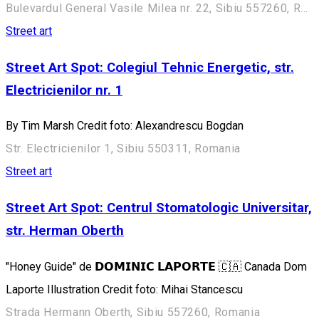
Bulevardul General Vasile Milea nr. 22, Sibiu 557260, Romania
Street art
Street Art Spot: Colegiul Tehnic Energetic, str.
Electricienilor nr. 1
By Tim Marsh Credit foto: Alexandrescu Bogdan
Str. Electricienilor 1, Sibiu 550311, Romania
Street art
Street Art Spot: Centrul Stomatologic Universitar,
str. Herman Oberth
"Honey Guide" de 𝗗𝗢𝗠𝗜𝗡𝗜𝗖 𝗟𝗔𝗣𝗢𝗥𝗧𝗘 🇨🇦 Canada Dom
Laporte Illustration Credit foto: Mihai Stancescu
Strada Hermann Oberth, Sibiu 557260, Romania