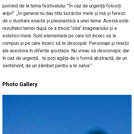
pornind de la tema festivalului: "În caz de urgență folosiți
aripi!". „În general nu dau titlu lucrărilor mele și mă și feresc
de o ilustrare exactă și pleonastică a unei teme. Acesta este
rezultatul temei după ce a trecut "sita" imaginariului și a
esteticii mele. Sunt elementele pe care tot încerc să le
compun și pe care încerc să le descopăr. Personaje și reacții
ale acestora în diferite ipostaze. Nu vreau să desconspir, dar
în caz de urgență... te poți agăța de o formă abstractă, de un
sentiment, de un zâmbet pentru a te salva.”
Photo Gallery