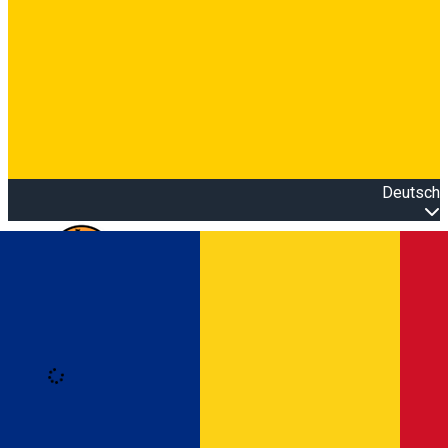
Deutsch
Open main menu
Loading
Anmeldung
Anmelden