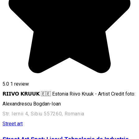
5.0
1 review
𝗥𝗜𝗜𝗩𝗢 𝗞𝗥𝗨𝗨𝗞 🇪🇪 Estonia Riivo Kruuk - Artist Credit foto:
Alexandrescu Bogdan-Ioan
Str. Iernii 4, Sibiu 557260, Romania
Street art