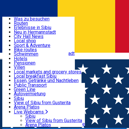
Entdecke
Was zu besuchen
Routen
Nützliche informationen
Erlebnisse in Sibiu
Podcast
Neu in Hermannstadt
Kultur
City Hall News
Aktivitäten & Abenteuer
Museen
Local shop
Kirchen
Sibiu Handwerker
Sport & Adventure
Parks, Zoo
Sibiul Verde
Bike routes
Unterkunft
Im Umkreis von Hermannstadt
Public services
Schwimmen
Română
Bildung
Reiten
Hotels
Wie komme ich nach Sibiu?
Fitnessstudio
Pensionen
Essen, Getränke & Nachtleben
Touristeninfo
Loc de joacă indoor
Villen
Reiseführer
Loc de joacă outdoor
Hostels
Local markets and grocery stores
Guided tours
Ski
Motels
Local breakfast Sibiu
Transport & Parken
Local publication
Eislaufen
Camping
Essen, Getränke und Nachtleben
Schönheitssalon
Yoga
Zimmer zu vermieten
Pizza
Public Transport
Wohnungen
Fast Food
Green Line
Live Webcams
Unterkunft außerhalb von Sibiu
Kaffeestube
Autovermietung
Konditorei
Fahrad verleih
Sibiu
Pub, Bar
Scooter rentals
View of Sibiu from Gusterita
Nachtclubs
Taxi
Arena Platoș
Bäckerei
Ride Sharing
Live Webcams
Home
Street art
Street Art Spot: Școala Gimnazială
Park-Tickets
Sibiu
Parkplätze
View of Sibiu from Gusterita
Regele Ferdinand
Ladestationen für Elektrofahrzeuge
Arena Platoș