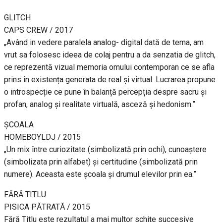
GLITCH
CAPS CREW / 2017
„Având in vedere paralela analog- digital dată de tema, am
vrut sa folosesc ideea de colaj pentru a da senzatia de glitch,
ce reprezentă vizual memoria omului contemporan ce se afla
prins în existența generata de real și virtual. Lucrarea propune
o introspecție ce pune în balanță percepția despre sacru și
profan, analog și realitate virtuală, asceză și hedonism.”
ȘCOALA
HOMEBOYLDJ / 2015
„Un mix între curiozitate (simbolizată prin ochi), cunoaștere
(simbolizata prin alfabet) și certitudine (simbolizată prin
numere). Aceasta este școala și drumul elevilor prin ea.”
FĂRĂ TITLU
PISICA PĂTRATĂ / 2015
Fără Titlu este rezultatul a mai multor schițe succesive