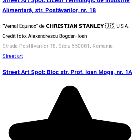
Street Art Spot: Liceul Tehnologic de Industrie
Alimentară, str. Postăvarilor, nr. 18
"Vernal Equinox" de 𝗖𝗛𝗥𝗜𝗦𝗧𝗜𝗔𝗡 𝗦𝗧𝗔𝗡𝗟𝗘𝗬 🇺🇸 U.S.A.
Credit foto: Alexandrescu Bogdan-Ioan
Strada Postăvarilor 18, Sibiu 550081, Romania
Street art
Street Art Spot: Bloc str. Prof. Ioan Moga, nr. 1A