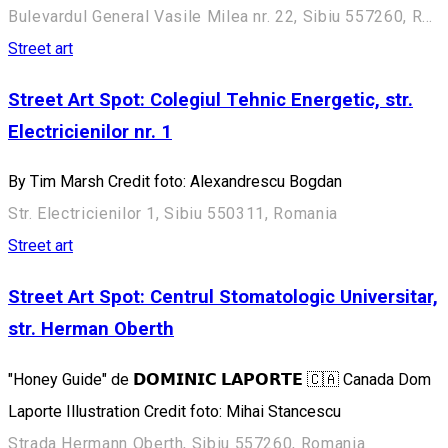
Bulevardul General Vasile Milea nr. 22, Sibiu 557260, Romania
Street art
Street Art Spot: Colegiul Tehnic Energetic, str.
Electricienilor nr. 1
By Tim Marsh Credit foto: Alexandrescu Bogdan
Str. Electricienilor 1, Sibiu 550311, Romania
Street art
Street Art Spot: Centrul Stomatologic Universitar,
str. Herman Oberth
"Honey Guide" de 𝗗𝗢𝗠𝗜𝗡𝗜𝗖 𝗟𝗔𝗣𝗢𝗥𝗧𝗘 🇨🇦 Canada Dom
Laporte Illustration Credit foto: Mihai Stancescu
Strada Hermann Oberth, Sibiu 557260, Romania