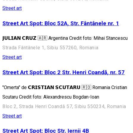
Street art
Street Art Spot: Bloc 52A, Str. Fântânele nr. 1
𝗝𝗨𝗟𝗜𝗔𝗡 𝗖𝗥𝗨𝗭 🇦🇷 Argentina Credit foto: Mihai Stancescu
Strada Fântânele 1, Sibiu 557260, Romania
Street art
Street Art Spot: Bloc 2 Str. Henri Coandă, nr. 57
"Omerta" de 𝗖𝗥𝗜𝗦𝗧𝗜𝗔𝗡 𝗦𝗖𝗨𝗧𝗔𝗥𝗨 🇷🇴 Romania Cristian
Scutaru Credit foto: Alexandrescu Bogdan-Ioan
Bloc 2, Strada Henri Coandă 57, Sibiu 550234, Romania
Street art
Street Art Spot: Bloc Str. Iernii 4B