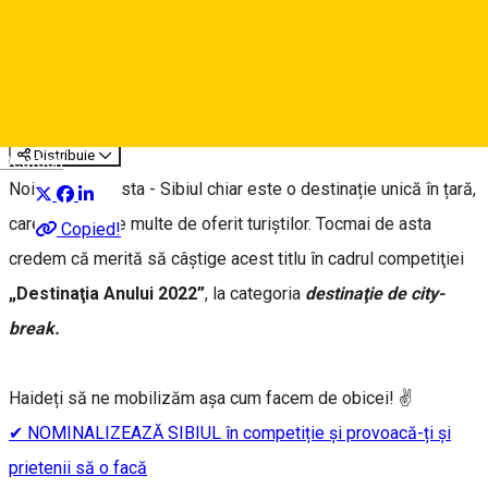
Susținem Sibiul în competiția
„Destinaţia Anului 2022”
Artikel
Distribuie
Deutsch
Noi știm deja asta - Sibiul chiar este o destinație unică în țară,
care are atât de multe de oferit turiștilor. Tocmai de asta
Copied!
credem că merită să câștige acest titlu în cadrul competiţiei
„Destinaţia Anului 2022”
, la categoria
destinaţie de city-
break.
Haideți să ne mobilizăm așa cum facem de obicei! ✌️
✔ NOMINALIZEAZĂ SIBIUL în competiție și provoacă-ți și
prietenii să o facă