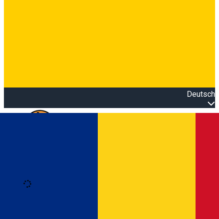
Deutsch
Open main menu
Loading
Anmeldung
Anmelden