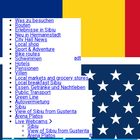
Entdecke
Was zu besuchen
Routen
Nützliche informationen
Erlebnisse in Sibiu
Podcast
Neu in Hermannstadt
Kultur
City Hall News
Aktivitäten & Abenteuer
Museen
Local shop
Kirchen
Sibiu Handwerker
Sport & Adventure
Parks, Zoo
Sibiul Verde
Bike routes
Unterkunft
Im Umkreis von Hermannstadt
Public services
Schwimmen
Română
Bildung
Reiten
Hotels
Wie komme ich nach Sibiu?
Fitnessstudio
Pensionen
Essen, Getränke & Nachtleben
Touristeninfo
Loc de joacă indoor
Villen
Reiseführer
Loc de joacă outdoor
Hostels
Local markets and grocery stores
Guided tours
Ski
Motels
Local breakfast Sibiu
Transport & Parken
Local publication
Eislaufen
Camping
Essen, Getränke und Nachtleben
Schönheitssalon
Yoga
Zimmer zu vermieten
Pizza
Public Transport
Wohnungen
Fast Food
Green Line
Live Webcams
Unterkunft außerhalb von Sibiu
Kaffeestube
Autovermietung
Konditorei
Fahrad verleih
Sibiu
Pub, Bar
Scooter rentals
View of Sibiu from Gusterita
Nachtclubs
Taxi
Arena Platoș
Bäckerei
Ride Sharing
Live Webcams
Home
Artikel
Susținem Sibiul în competiția „Destinaţia
Park-Tickets
Sibiu
Parkplätze
View of Sibiu from Gusterita
Anului 2022”
Ladestationen für Elektrofahrzeuge
Arena Platoș