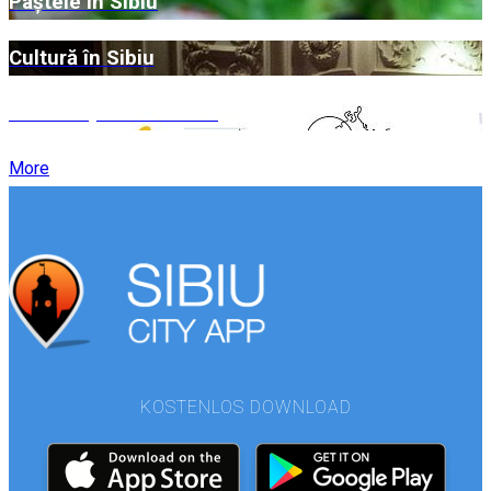
Paștele în Sibiu
Cultură în Sibiu
O floare pentru Thalia
More
KOSTENLOS DOWNLOAD