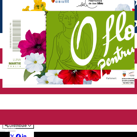
O floare pentru Thalia
Artikel
Distribuie
English
Cadouri muzicale de primăvară la Filarmonica Sibiu