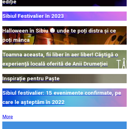
ediție
Sibiul Festivalier în 2023
Halloween în Sibiu 🎃 unde te poți distra și ce
poți mânca
Toamna aceasta, fii liber în aer liber! Câștigă o
experiență locală oferită de Anii Drumeției
Inspirație pentru Paște
Sibiul festivalier: 15 evenimente confirmate, pe
care le așteptăm în 2022
More