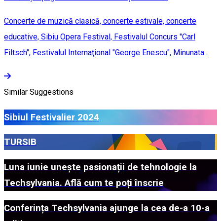
Concerte de muzică clasică, concerte estivale, concerte
educative, Sibiu Opera Festival, Festivalul Concurs "Carl
Filtsch", Festivalul Internaţional "George Enescu", Minunata...
Similar Suggestions
Sibiul Festivalier 2024
TURSIB
Luna iunie unește pasionații de tehnologie la
Techsylvania. Află cum te poți înscrie
Conferința Techsylvania ajunge la cea de-a 10-a