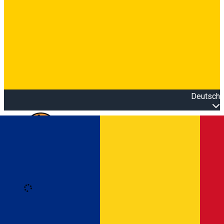
Deutsch
Open main menu
Loading
Anmeldung
Anmelden