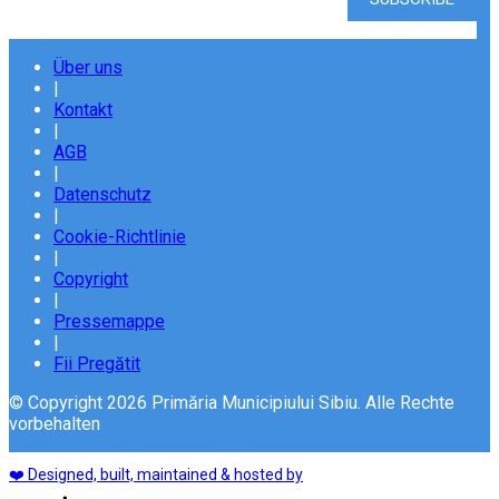
Über uns
|
Kontakt
|
AGB
|
Datenschutz
|
Cookie-Richtlinie
|
Copyright
|
Pressemappe
|
Fii Pregătit
© Copyright 2026 Primăria Municipiului Sibiu. Alle Rechte
vorbehalten
❤️ Designed, built, maintained & hosted by