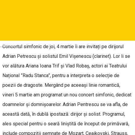
românești și muzică ușoară din repertoriul unor artiști
consacrați, miercuri 3 și marți 9 martie, cu începere de la ora
15.
Deutsch
Concertul simfonic de joi, 4 martie îi are invitați pe dirijorul
Adrian Petrescu și solistul Emil Vișenescu (clarinet). Lor li se
vor alătura Ariana Ioana Trif și Vlad Robaș, actori ai Teatrului
Național ”Radu Stanca”, pentru a interpreta o selecție de
poezii de dragoste. Mergând pe aceeași linie romantică,
vineri 5 martie am programat un nou concert simfonic, dedicat
doamnelor și domnișoarelor. Adrian Pentrescu se va afla, de
această dată, în dublă ipostază: dirijor și solist. Programul,
ales special pentru o seară liniștită de început de primăvară,
include compoziții semnate de Mozart, Ceaikovski, Strauss,