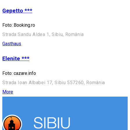
Gepetto ***
Foto: Booking.ro
Strada Sandu Aldea 1, Sibiu, România
Gasthaus
Elenite ***
Foto: cazare.info
Strada Ioan Albabei 17, Sibiu 557260, România
More