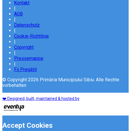
Kontakt
|
AGB
|
Datenschutz
|
Cookie-Richtlinie
|
Copyright
|
Pressemappe
|
Fii Pregătit
© Copyright 2026 Primăria Municipiului Sibiu. Alle Rechte
vorbehalten
❤️ Designed, built, maintained & hosted by
Accept Cookies