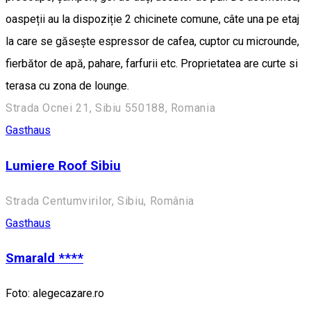
oaspeții au la dispoziție 2 chicinete comune, câte una pe etaj
la care se găsește espressor de cafea, cuptor cu microunde,
fierbător de apă, pahare, farfurii etc. Proprietatea are curte si
terasa cu zona de lounge.
Strada Ocnei 21, Sibiu 550188, Romania
Gasthaus
Lumiere Roof Sibiu
Strada Centumvirilor, Sibiu, România
Gasthaus
Smarald ****
Foto: alegecazare.ro