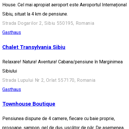
House. Cel mai apropiat aeroport este Aeroportul Internațional
Sibiu, situat la 4 km de pensiune.
Strada Dogarilor 2, Sibiu 550195, Romania
Gasthaus
Chalet Transylvania Sibiu
Relaxare! Natura! Aventura! Cabana/pensiune în Marginimea
Sibiului
Strada Lupului Nr 2, Orlat 557170, Romania
Gasthaus
Townhouse Boutique
Pensiunea dispune de 4 camere, fiecare cu baie proprie,
prosoape, șampon, gel de duș, uscător de păr. De asemenea,