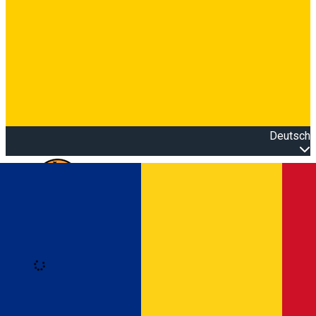
Deutsch
Open main menu
Loading
Anmeldung
Anmelden