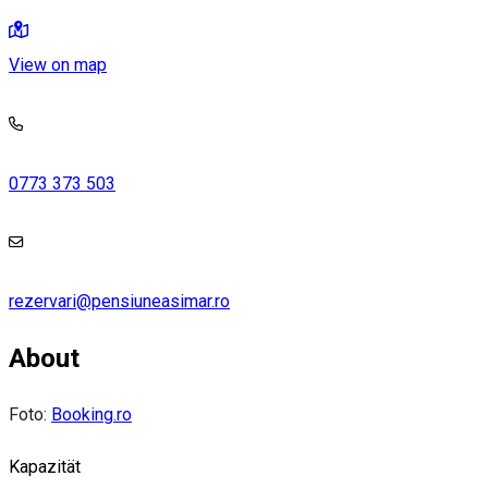
View on map
0773 373 503
rezervari@pensiuneasimar.ro
About
Foto:
Booking.ro
Kapazität