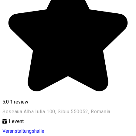
5.0
1 review
Șoseaua Alba Iulia 100, Sibiu 550052, Romania
1
event
Veranstaltungshalle