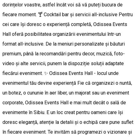
dorințelor voastre, astfel încât voi să vă puteți bucura de
fiecare moment. 🍸 Cocktail bar și servicii all-inclusive Pentru
cei care își doresc o experiență completă, Odissea Events
Hall oferă posibilitatea organizării evenimentului într-un
format all-inclusive. De la meniuri personalizate și băuturi
premium, până la recomandări pentru decor, muzică, foto-
video și alte servicii, punem la dispoziție soluții adaptate
fiecărui eveniment. ✨️ Odissea Events Hall - locul unde
evenimentul tău devine experiență Fie că organizezi o nuntă,
un botez, o cununie în aer liber, un majorat sau un eveniment
corporate, Odissea Events Hall e mai mult decât o sală de
evenimente în Sibiu. E un loc creat pentru oameni care își
doresc eleganță, atenție la detalii și o echipă care pune suflet
în fiecare eveniment. Te invităm să programezi o vizionare și