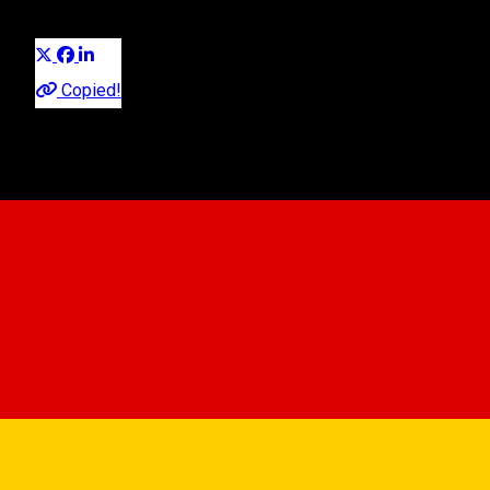
Distribuie
Copied!
Păltiniș, Sibiu, Romania
View on map
0746222922
•
0721777002
About
Belvedere - Pensiunea Romantic