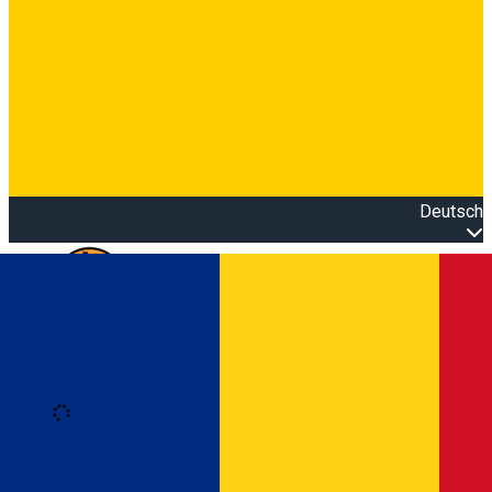
Deutsch
Open main menu
Loading
Anmeldung
Anmelden