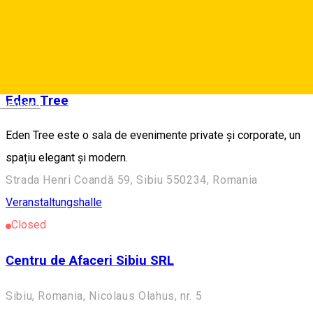
Similar Suggestions
Veranstaltungshalle
Eden Tree
Deutsch
Eden Tree este o sala de evenimente private și corporate, un
spațiu elegant și modern.
Strada Henri Coandă 59, Sibiu 550234, Romania
Veranstaltungshalle
Closed
Centru de Afaceri Sibiu SRL
Sibiu, Romania, Nicolaus Olahus, nr. 5