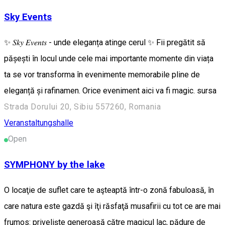
Sky Events
✨ 𝑆𝑘𝑦 𝐸𝑣𝑒𝑛𝑡𝑠 - unde eleganța atinge cerul ✨ Fii pregătit să
pășești în locul unde cele mai importante momente din viața
ta se vor transforma în evenimente memorabile pline de
eleganță și rafinamen. Orice eveniment aici va fi magic. sursa
Strada Dorului 20, Sibiu 557260, Romania
Veranstaltungshalle
Open
SYMPHONY by the lake
O locaţie de suflet care te aşteaptă într-o zonă fabuloasă, în
care natura este gazdă şi îţi răsfaţă musafirii cu tot ce are mai
frumos: privelişte generoasă către magicul lac, pădure de