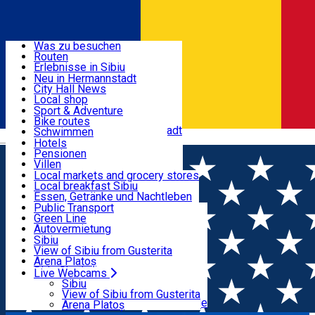
Entdecke
Was zu besuchen
Routen
Nützliche informationen
Erlebnisse in Sibiu
Podcast
Neu in Hermannstadt
Kultur
City Hall News
Aktivitäten & Abenteuer
Museen
Local shop
Kirchen
Sibiu Handwerker
Sport & Adventure
Parks, Zoo
Sibiul Verde
Bike routes
Unterkunft
Im Umkreis von Hermannstadt
Public services
Schwimmen
Română
Bildung
Reiten
Hotels
Wie komme ich nach Sibiu?
Fitnessstudio
Pensionen
Essen, Getränke & Nachtleben
Touristeninfo
Loc de joacă indoor
Villen
Reiseführer
Loc de joacă outdoor
Hostels
Local markets and grocery stores
Guided tours
Ski
Motels
Local breakfast Sibiu
Transport & Parken
Local publication
Eislaufen
Camping
Essen, Getränke und Nachtleben
Schönheitssalon
Yoga
Zimmer zu vermieten
Pizza
Public Transport
Wohnungen
Fast Food
Green Line
Live Webcams
Unterkunft außerhalb von Sibiu
Kaffeestube
Autovermietung
Konditorei
Fahrad verleih
Sibiu
Pub, Bar
Scooter rentals
View of Sibiu from Gusterita
Nachtclubs
Taxi
Arena Platoș
Bäckerei
Ride Sharing
Live Webcams
Home
Veranstaltungshalle
Belvedere - Pensiunea
Park-Tickets
Sibiu
Parkplätze
View of Sibiu from Gusterita
Romantic
Ladestationen für Elektrofahrzeuge
Arena Platoș