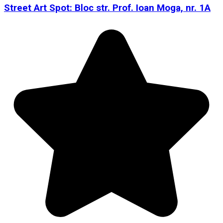
Street Art Spot: Bloc str. Prof. Ioan Moga, nr. 1A