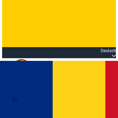
Deutsch
Open main menu
Loading
Anmeldung
Anmelden