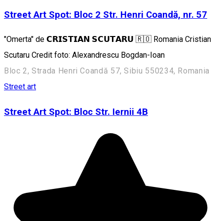
Street Art Spot: Bloc 2 Str. Henri Coandă, nr. 57
"Omerta" de 𝗖𝗥𝗜𝗦𝗧𝗜𝗔𝗡 𝗦𝗖𝗨𝗧𝗔𝗥𝗨 🇷🇴 Romania Cristian
Scutaru Credit foto: Alexandrescu Bogdan-Ioan
Bloc 2, Strada Henri Coandă 57, Sibiu 550234, Romania
Street art
Street Art Spot: Bloc Str. Iernii 4B