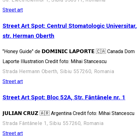
Street art
Street Art Spot: Centrul Stomatologic Universitar,
str. Herman Oberth
"Honey Guide" de 𝗗𝗢𝗠𝗜𝗡𝗜𝗖 𝗟𝗔𝗣𝗢𝗥𝗧𝗘 🇨🇦 Canada Dom
Laporte Illustration Credit foto: Mihai Stancescu
Strada Hermann Oberth, Sibiu 557260, Romania
Street art
Street Art Spot: Bloc 52A, Str. Fântânele nr. 1
𝗝𝗨𝗟𝗜𝗔𝗡 𝗖𝗥𝗨𝗭 🇦🇷 Argentina Credit foto: Mihai Stancescu
Strada Fântânele 1, Sibiu 557260, Romania
Street art