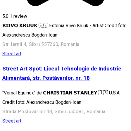
5.0
1 review
𝗥𝗜𝗜𝗩𝗢 𝗞𝗥𝗨𝗨𝗞 🇪🇪 Estonia Riivo Kruuk - Artist Credit foto:
Alexandrescu Bogdan-Ioan
Str. Iernii 4, Sibiu 557260, Romania
Street art
Street Art Spot: Liceul Tehnologic de Industrie
Alimentară, str. Postăvarilor, nr. 18
"Vernal Equinox" de 𝗖𝗛𝗥𝗜𝗦𝗧𝗜𝗔𝗡 𝗦𝗧𝗔𝗡𝗟𝗘𝗬 🇺🇸 U.S.A.
Credit foto: Alexandrescu Bogdan-Ioan
Strada Postăvarilor 18, Sibiu 550081, Romania
Street art