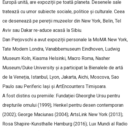
Europă unită, are expoziții pe toată planeta. Desenele sale
tratează cu umor subiecte sociale, politice și culturale. Ceea
ce desenează pe pereții muzeelor din New York, Belin, Tel
Aviv sau Dakar re-aduce acasă la Sibiu.
Dan Perjovschi a avut expoziții personale la MoMA New York,
Tate Modern Londra, Vanabbemuseum Eindhoven, Ludwig
Museum Koln, Kiasma Helsinki, Macro Roma, Nasher
Museum/Duke University și a participat la Bienalele de artă
de la Veneția, Istanbul, Lyon, Jakarta, Aichi, Moscova, Sao
Paulo sau Periferic Iași și ArtEncounters Timișoara.
A fost distins cu premiile: Fundației Gheorghe Ursu pentru
drepturile omului (1999); Henkel pentru desen contemporan
(2002); George Maciunas (2004); ArtsLink New York (2013);
Rosa Shapire-Kunsthalle Hamburg (2016); Lux Mundi al Radio