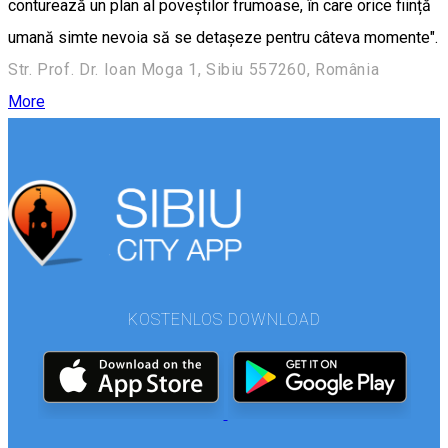
conturează un plan al poveștilor frumoase, în care orice ființă
umană simte nevoia să se detașeze pentru câteva momente".
Str. Prof. Dr. Ioan Moga 1, Sibiu 557260, România
More
KOSTENLOS DOWNLOAD