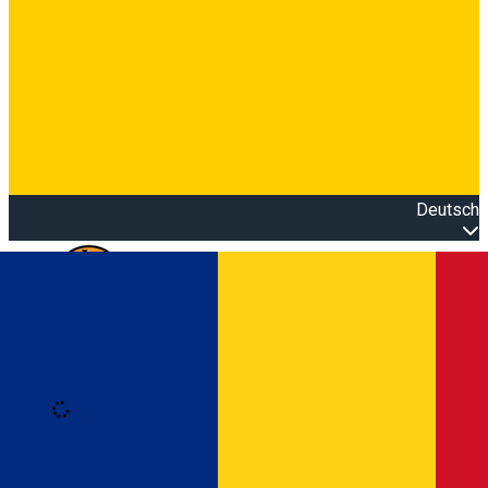
Deutsch
Open main menu
Loading
Anmeldung
Anmelden