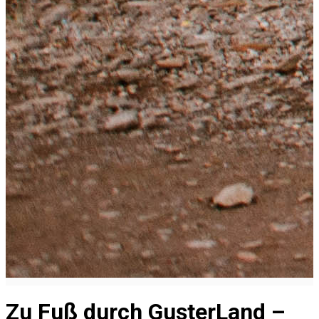
Zu Fuß durch GușterLand –