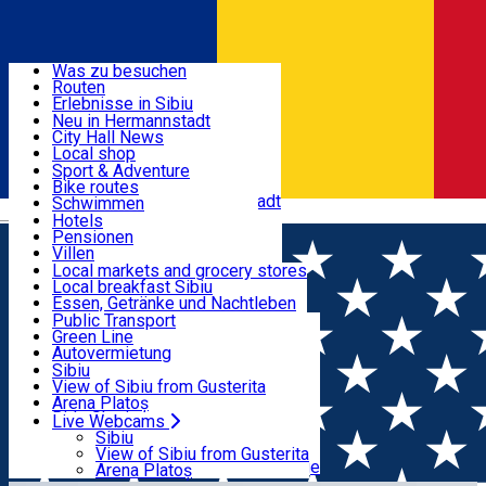
Entdecke
Was zu besuchen
Routen
Nützliche informationen
Erlebnisse in Sibiu
Podcast
Neu in Hermannstadt
Kultur
City Hall News
Aktivitäten & Abenteuer
Museen
Local shop
Kirchen
Sibiu Handwerker
Sport & Adventure
Parks, Zoo
Sibiul Verde
Bike routes
Unterkunft
Im Umkreis von Hermannstadt
Public services
Schwimmen
Română
Bildung
Reiten
Hotels
Wie komme ich nach Sibiu?
Fitnessstudio
Pensionen
Essen, Getränke & Nachtleben
Touristeninfo
Loc de joacă indoor
Villen
Reiseführer
Loc de joacă outdoor
Hostels
Local markets and grocery stores
Guided tours
Ski
Motels
Local breakfast Sibiu
Transport & Parken
Local publication
Eislaufen
Camping
Essen, Getränke und Nachtleben
Schönheitssalon
Yoga
Zimmer zu vermieten
Pizza
Public Transport
Wohnungen
Fast Food
Green Line
Live Webcams
Unterkunft außerhalb von Sibiu
Kaffeestube
Autovermietung
Konditorei
Fahrad verleih
Sibiu
Pub, Bar
Scooter rentals
View of Sibiu from Gusterita
Nachtclubs
Taxi
Arena Platoș
Bäckerei
Ride Sharing
Live Webcams
Home
Places
Zu Fuß durch GușterLand – Der
Park-Tickets
Sibiu
Parkplätze
View of Sibiu from Gusterita
Denkmalsturm
Ladestationen für Elektrofahrzeuge
Arena Platoș