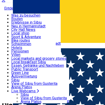
Entdecke
Was zu besuchen
Routen
Nützliche informationen
Erlebnisse in Sibiu
Podcast
Neu in Hermannstadt
Kultur
City Hall News
Aktivitäten & Abenteuer
Museen
Local shop
Kirchen
Sibiu Handwerker
Sport & Adventure
Parks, Zoo
Sibiul Verde
Bike routes
Unterkunft
Im Umkreis von Hermannstadt
Public services
Schwimmen
Română
Bildung
Reiten
Hotels
Wie komme ich nach Sibiu?
Fitnessstudio
Pensionen
Essen, Getränke & Nachtleben
Touristeninfo
Loc de joacă indoor
Villen
Reiseführer
Loc de joacă outdoor
Hostels
Local markets and grocery stores
Guided tours
Ski
Motels
Local breakfast Sibiu
Transport & Parken
Local publication
Eislaufen
Camping
Essen, Getränke und Nachtleben
Schönheitssalon
Yoga
Zimmer zu vermieten
Pizza
Public Transport
Wohnungen
Fast Food
Green Line
Live Webcams
Unterkunft außerhalb von Sibiu
Kaffeestube
Autovermietung
Konditorei
Fahrad verleih
Sibiu
Pub, Bar
Scooter rentals
View of Sibiu from Gusterita
Nachtclubs
Taxi
Arena Platoș
Bäckerei
Ride Sharing
Live Webcams
Home
PLACES
Park-Tickets
Sibiu
Parkplätze
View of Sibiu from Gusterita
Ladestationen für Elektrofahrzeuge
Arena Platoș