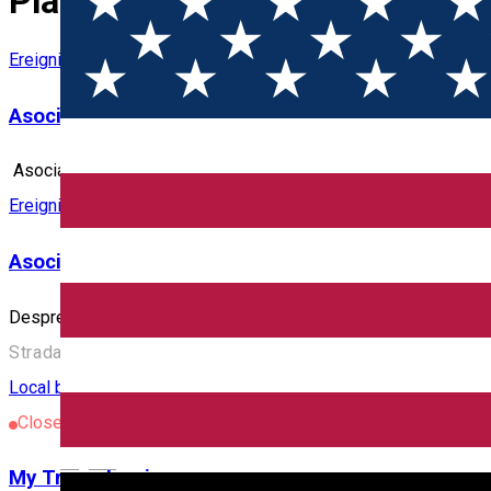
Places
Ereignisorganisator
Asociația Grey Projects
Asociația Grey Projects *sursa
Ereignisorganisator
Asociația Joy Sibiu
Despre In viitor, cine va avea padure, va avea aur! Descrierea
Strada Sibiului 1, Cisnădie 555300, Romania
Local brand
Organization
Ereignisorganisator
Closed
English
My Transylvania