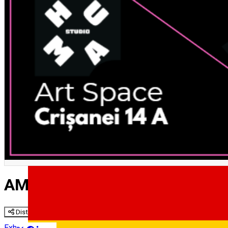
English
AM ZIS ROZ!
Distribuie
Exhibition