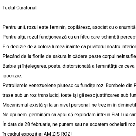
Textul Curatorial:
Pentru unii, rozul este feminin, copilăresc, asociat cu o anumită
Pentru alții, rozul funcționează ca un filtru care schimbă percepț
E o decizie de a colora lumea înainte ca privitorul nostru interio
Plecând de la florile de sakura în cădere peste corpul neînsufle
Barbie și înțelegerea, poate, distorsionată a feminității ca ceva
ipocrizie.
Petrolierele venezuelene plutesc cu fundițe roz. Bombele din Pa
trase sub un roz translucid, toate își găsesc justificarea sub fun
Mecanismul există și la un nivel personal: ne trezim în dimineți
Ne opunem, germinăm ca apoi să explodăm într-un Fiat Lux car
În data de 28 februarie, ne punem sau ne scoatem ochelarii roz
în cadrul expoziției AM ZIS ROZ!