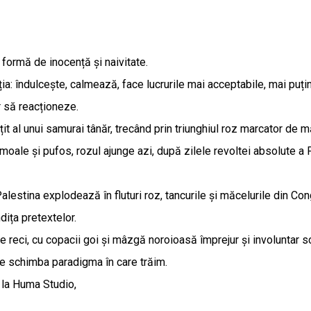
 formă de inocență și naivitate.
ia: îndulcește, calmează, face lucrurile mai acceptabile, mai puțin
r să reacționeze.
țit al unui samurai tânăr, trecând prin triunghiul roz marcator de
 moale și pufos, rozul ajunge azi, după zilele revoltei absolute a
lestina explodează în fluturi roz, tancurile și măcelurile din Co
dița pretextelor.
le reci, cu copacii goi și mâzgă noroioasă împrejur și involuntar
e schimba paradigma în care trăim.
 la Huma Studio,