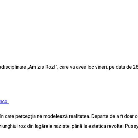
sdisciplinare „Am zis Roz!”, care va avea loc vineri, pe data de 28
anco
i în care percepția ne modelează realitatea. Departe de a fi doar o
 triunghiul roz din lagărele naziste, până la estetica revoltei Pussy