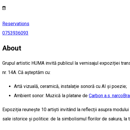
Reservations
0753936093
About
Grupul artistic HUMA invită publicul la vernisajul expoziției tran
nr. 14A. Că așteptăm cu:
Artă vizuală, ceramică, instalație sonoră cu AI și poezie;
Ambient sonor: Muzică la platane de
Carbon a.s. narcoBr
Expoziția reunește 10 artiști invitând la reflecții asupra modulu
sale istorice și politice: de la simbolismul florilor de sakura, la