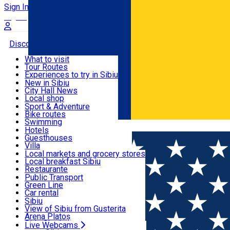
Sign In
Sign Up Free
Discover
What to visit
Tour Routes
Useful info
Experiences to try in Sibiu
Podcast
New in Sibiu
Culture
City Hall News
Activities & Adventure
Museums
Local shop
Churches
Sibiu artisans
Sport & Adventure
Parks, Zoo
Sibiul Verde
Bike routes
Accommodation
County of Sibiu
Public services
Swimming
Română
Education
Riding
Hotels
How do I get to Sibiu
Indoor activities
Guesthouses
Food, Drinks & Nightlife
Tourist Info
Loc de joacă indoor
Villa
Tour Guides
Loc de joacă outdoor
Hostels
Local markets and grocery stores
Guided tours
Ski
Motel
Local breakfast Sibiu
Transport & Parking
Publicații locale
Ice skating
Camping
Restaurante
Beauty salons
Yoga
Renting rooms
Pizza
Public Transport
Rooms for rent
Fast Food
Green Line
Live Webcams
Accommodation outside Sibiu
Coffee
Car rental
Sweets
Rent a bike
Sibiu
Pub, Bar
Scooter rentals
View of Sibiu from Gusterita
Night clubs
Taxi
Arena Platoș
Bakeries
Ride Sharing
Live Webcams
Home
Exhibition
AM ZIS ROZ!