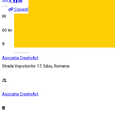
Copied!
60 lei
Deutsch
Asociația CreativAct
Strada Vopsitorilor 17, Sibiu, Romania
Asociația CreativAct