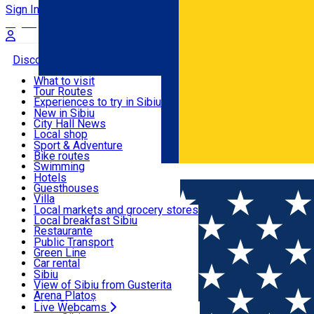
Sign In
Sign Up Free
Discover
What to visit
Tour Routes
Useful info
Experiences to try in Sibiu
Podcast
New in Sibiu
Culture
City Hall News
Activities & Adventure
Museums
Local shop
Churches
Sibiu artisans
Sport & Adventure
Parks, Zoo
Sibiul Verde
Bike routes
Accommodation
County of Sibiu
Public services
Swimming
Română
Education
Riding
Hotels
How do I get to Sibiu
Indoor activities
Guesthouses
Food, Drinks & Nightlife
Tourist Info
Loc de joacă indoor
Villa
Tour Guides
Loc de joacă outdoor
Hostels
Local markets and grocery stores
Guided tours
Ski
Motel
Local breakfast Sibiu
Transport & Parking
Publicații locale
Ice skating
Camping
Restaurante
Beauty salons
Yoga
Renting rooms
Pizza
Public Transport
Rooms for rent
Fast Food
Green Line
Live Webcams
Accommodation outside Sibiu
Coffee
Car rental
Sweets
Rent a bike
Sibiu
Pub, Bar
Scooter rentals
View of Sibiu from Gusterita
Night clubs
Taxi
Arena Platoș
Bakeries
Ride Sharing
Live Webcams
Home
Show
ARDERI. Poetry&Music. Spectacol caritabil.