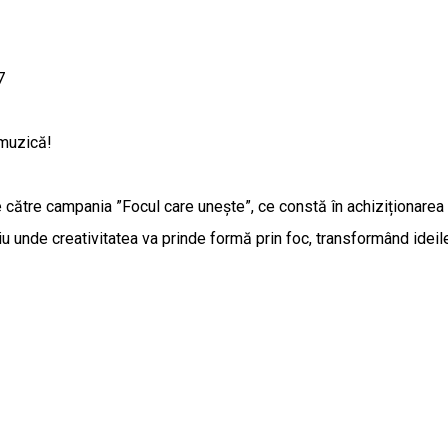
7
 muzică!
te către campania ”Focul care unește”, ce constă în achiziționarea 
țiu unde creativitatea va prinde formă prin foc, transformând ideil