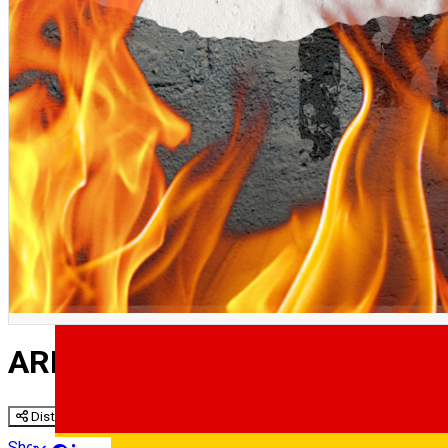
English
ARDERI. Poetry&Music. Spectac
Distribuie
Show