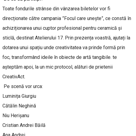
Toate fondurile strânse din vânzarea biletelor vor fi
direcționate către campania ”Focul care unește”, ce constă în
achiziționarea unui cuptor profesional pentru ceramică și
sticlă, destinat Atelierului 17. Prin prezența voastră, ajutați la
dotarea unui spațiu unde creativitatea va prinde formă prin
foc, transformând ideile în obiecte de artă tangibile. te
așteptăm apoi, la un mic protocol, alături de prietenii
CreativAct.
Pe scenă vor urca:
Luminița Giurgiu
Cătălin Neghină
Niu Herișanu
Cristian Andrei Băilă
Ana Andrei