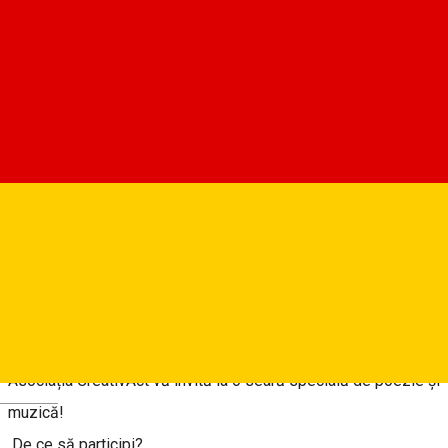
Strada Vopsitorilor 17, Sibiu, Romania
Asociația CreativAct
Despre
ARDERI – Poetry & Music | Spectacol Caritabil pentru Atelier
17
„Transformăm arta în instrumente pentru creație!”
Asociația CreativAct vă invită la o seară specială de poezie și
Deutsch
muzică!
De ce să participi?