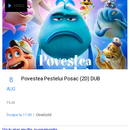
VIDEO
Povestea Pestelui Posac (2D) DUB
8
AUG
FILM
Începe la 11:00
|
CineGold
Vezi mai multe evenimente