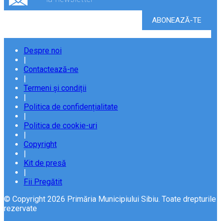
Despre noi
|
Contactează-ne
|
Termeni și condiții
|
Politica de confidențialitate
|
Politica de cookie-uri
|
Copyright
|
Kit de presă
|
Fii Pregătit
© Copyright 2026 Primăria Municipiului Sibiu. Toate drepturile
rezervate