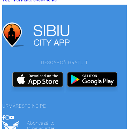
DESCARCĂ GRATUIT
URMĂREȘTE-NE PE
Abonează-te
la newsletter