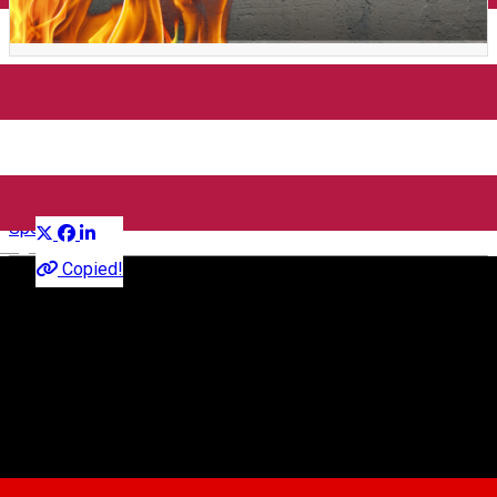
ARDERI. Poetry&Music.
Spectacol caritabil.
Distribuie
Spectacol
English
Copied!
60 lei
Asociația CreativAct