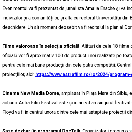
Evenimentul va fi prezentat de jurnalista Amalia Enache și va inc
indivizilor și a comunităților, și alta cu rectorul Universității 
deschidere. Un alt moment deosebit va fi recitalul la pian al Dor
Filme valoroase în selecția oficială
. Alături de cele 18 film
oficială vor fi aproximativ 100 de producții noi realizate pe toate
pentru cele mai bune producții din cele patru competiții: Cent
proiecțiilor, aici:
https://www.astrafilm.ro/ro/2024/program-
Cinema New Media Dome
, amplasat în Piața Mare din Sibiu, e
acțiunii. Astra Film Festival este și în acest an singurul festiv
Floyd va fi în centrul unora dintre cele mai așteptate proiecții di
Șase dezbari în programul DocTalk
. Organizatorii propun o 