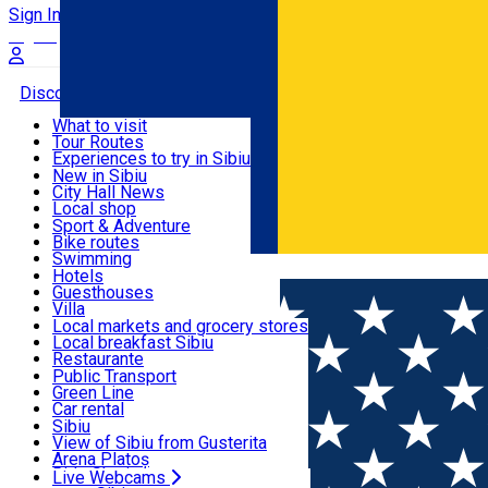
Sign In
Sign Up Free
Discover
What to visit
Tour Routes
Useful info
Experiences to try in Sibiu
Podcast
New in Sibiu
Culture
City Hall News
Activities & Adventure
Museums
Local shop
Churches
Sibiu artisans
Sport & Adventure
Parks, Zoo
Sibiul Verde
Bike routes
Accommodation
County of Sibiu
Public services
Swimming
Română
Education
Riding
Hotels
How do I get to Sibiu
Indoor activities
Guesthouses
Food, Drinks & Nightlife
Tourist Info
Loc de joacă indoor
Villa
Tour Guides
Loc de joacă outdoor
Hostels
Local markets and grocery stores
Guided tours
Ski
Motel
Local breakfast Sibiu
Transport & Parking
Publicații locale
Ice skating
Camping
Restaurante
Beauty salons
Yoga
Renting rooms
Pizza
Public Transport
Rooms for rent
Fast Food
Green Line
Live Webcams
Accommodation outside Sibiu
Coffee
Car rental
Sweets
Rent a bike
Sibiu
Pub, Bar
Scooter rentals
View of Sibiu from Gusterita
Night clubs
Taxi
Arena Platoș
Bakeries
Ride Sharing
Live Webcams
Home
Festival
Astra Film Festival 2024