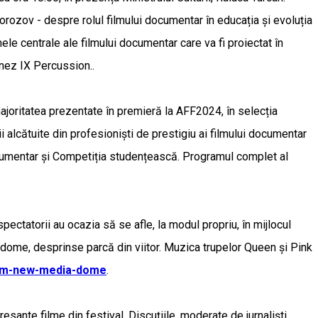
Morozov - despre rolul filmului documentar în educația și evoluția
mele centrale ale filmului documentar care va fi proiectat în
onez IX Percussion..
joritatea prezentate în premieră la AFF2024, în selecția
ii alcătuite din profesioniști de prestigiu ai filmului documentar
ocumentar și Competiția studențească. Programul complet al
spectatorii au ocazia să se afle, la modul propriu, în mijlocul
ll-dome, desprinse parcă din viitor. Muzica trupelor Queen și Pink
film-new-media-dome
.
sante filme din festival. Discuțiile, moderate de jurnaliști