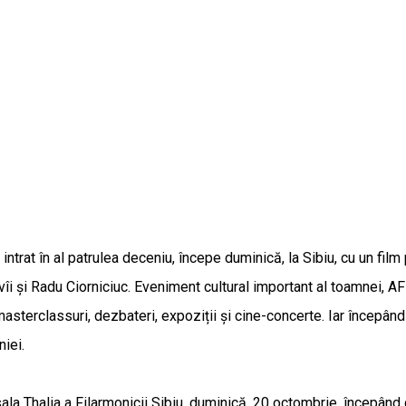
intrat în al patrulea deceniu, începe duminică, la Sibiu, cu un fil
îi și Radu Ciorniciuc. Eveniment cultural important al toamnei, 
 masterclassuri, dezbateri, expoziții și cine-concerte. Iar începâ
niei.
ala Thalia a Filarmonicii Sibiu, duminică, 20 octombrie, începând c