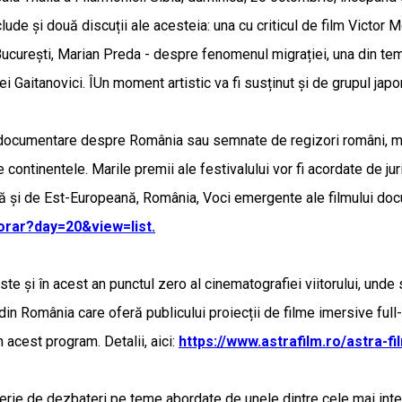
lude și două discuții ale acesteia: una cu criticul de film Victor 
din București, Marian Preda - despre fenomenul migrației, una din te
ei Gaitanovici. ÎUn moment artistic va fi susținut și de grupul jap
e documentare despre România sau semnate de regizori români, ma
 continentele. Marile premii ale festivalului vor fi acordate de jur
rală și de Est-Europeană, România, Voci emergente ale filmului d
orar?day=20&view=list.
ste și în acest an punctul zero al cinematografiei viitorului, unde 
al din România care oferă publicului proiecții de filme imersive fu
n acest program. Detalii, aici:
https://www.astrafilm.ro/astra-
serie de dezbateri pe teme abordate de unele dintre cele mai intere