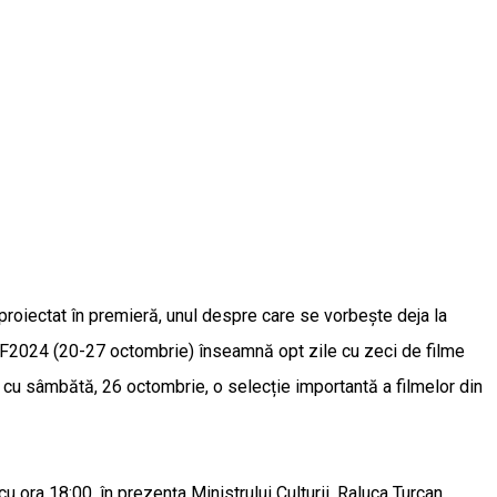
m proiectat în premieră, unul despre care se vorbește deja la
AFF2024 (20-27 octombrie) înseamnă opt zile cu zeci de filme
nd cu sâmbătă, 26 octombrie, o selecție importantă a filmelor din
u ora 18:00, în prezența Ministrului Culturii, Raluca Turcan.