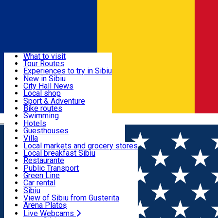
Sign In
Sign Up Free
Discover
What to visit
Tour Routes
Useful info
Experiences to try in Sibiu
Podcast
New in Sibiu
Culture
City Hall News
Activities & Adventure
Museums
Local shop
Churches
Sibiu artisans
Sport & Adventure
Parks, Zoo
Sibiul Verde
Bike routes
Accommodation
County of Sibiu
Public services
Swimming
Română
Education
Riding
Hotels
How do I get to Sibiu
Indoor activities
Guesthouses
Food, Drinks & Nightlife
Tourist Info
Loc de joacă indoor
Villa
Tour Guides
Loc de joacă outdoor
Hostels
Local markets and grocery stores
Guided tours
Ski
Motel
Local breakfast Sibiu
Transport & Parking
Publicații locale
Ice skating
Camping
Restaurante
Beauty salons
Yoga
Renting rooms
Pizza
Public Transport
Rooms for rent
Fast Food
Green Line
Live Webcams
Accommodation outside Sibiu
Coffee
Car rental
Sweets
Rent a bike
Sibiu
Pub, Bar
Scooter rentals
View of Sibiu from Gusterita
Night clubs
Taxi
Arena Platoș
Bakeries
Ride Sharing
Live Webcams
Home
Festival
Concursul-Festival Internaţional de