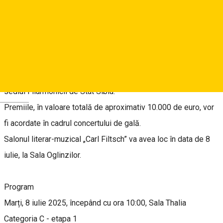
la Sibiu, în perioada 8-12 iulie 2025, în memoria ilustrului
muzician transilvǎnean, care s-a născut în 1830 la Sebeş-Alba
şi a murit în anul 1845 la Veneţia.
Toate probele de concurs sunt publice şi se vor desfǎşura la
sediul Filarmonicii de Stat Sibiu.
Deutsch
Premiile, în valoare totală de aproximativ 10.000 de euro, vor
fi acordate în cadrul concertului de gală.
Salonul literar-muzical „Carl Filtsch” va avea loc în data de 8
iulie, la Sala Oglinzilor.
Program
Marți, 8 iulie 2025, începând cu ora 10:00, Sala Thalia
Categoria C - etapa 1