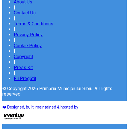
About Us
|
Contact Us
|
Terms & Conditions
|
Privacy Policy
|
Cookie Policy
|
Copyright
|
Press Kit
|
Fii Pregătit
© Copyright 2026 Primăria Municipiului Sibiu. All rights
reserved
❤️ Designed, built, maintained & hosted by