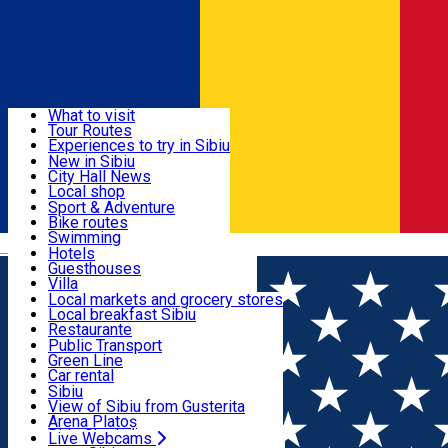
Sign In
Sign Up Free
Discover
What to visit
Tour Routes
Useful info
Experiences to try in Sibiu
Podcast
New in Sibiu
Culture
City Hall News
Activities & Adventure
Museums
Local shop
Churches
Sibiu artisans
Sport & Adventure
Parks, Zoo
Sibiul Verde
Bike routes
Accommodation
County of Sibiu
Public services
Swimming
Română
Education
Riding
Hotels
How do I get to Sibiu
Indoor activities
Guesthouses
Food, Drinks & Nightlife
Tourist Info
Loc de joacă indoor
Villa
Tour Guides
Loc de joacă outdoor
Hostels
Local markets and grocery stores
Guided tours
Ski
Motel
Local breakfast Sibiu
Transport & Parking
Publicații locale
Ice skating
Camping
Restaurante
Beauty salons
Yoga
Renting rooms
Pizza
Public Transport
Rooms for rent
Fast Food
Green Line
Live Webcams
Accommodation outside Sibiu
Coffee
Car rental
Sweets
Rent a bike
Sibiu
Pub, Bar
Scooter rentals
View of Sibiu from Gusterita
Night clubs
Taxi
Arena Platoș
Bakeries
Ride Sharing
Live Webcams
Home
Presentation, Talk
Conferințele ASTRA: A doua