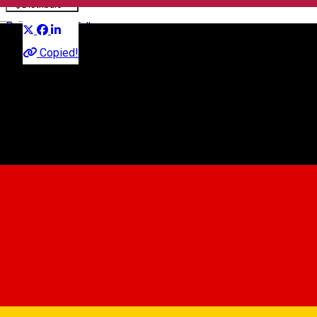
Distribuie
English
Presentation, Talk
Copied!
The ASTRA County Library
Astra Park, Strada Mitropoliei, Sibiu, Romania
The ASTRA County Library
About