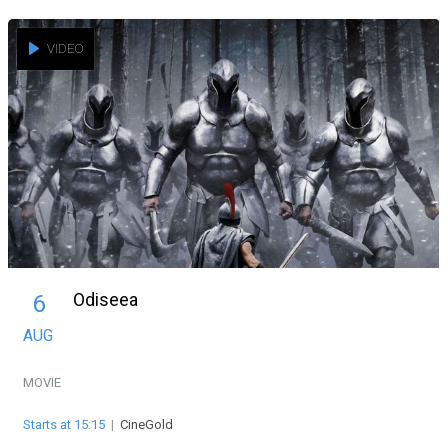
VIDEO
Odiseea
6
AUG
MOVIE
Starts at 15:15
|
CineGold