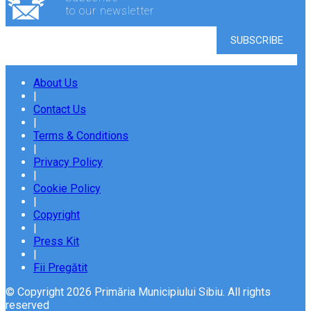
to our newsletter
About Us
|
Contact Us
|
Terms & Conditions
|
Privacy Policy
|
Cookie Policy
|
Copyright
|
Press Kit
|
Fii Pregătit
© Copyright 2026 Primăria Municipiului Sibiu. All rights
reserved