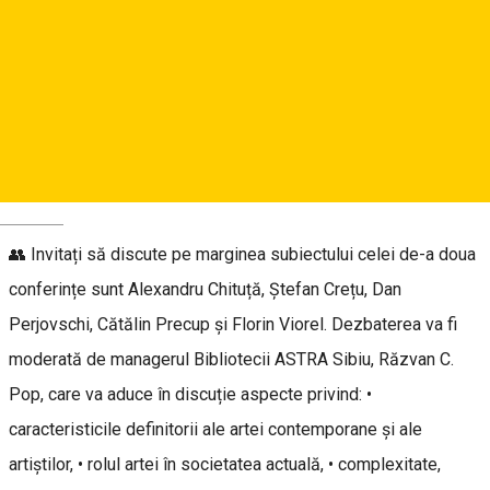
📌 Arta contemporană și locul artiștilor contemporani sunt
subiectele care vor fi abordate miercuri 20 septembrie a.c., de
la ora 18:00, în cadrul celei de-a doua întâlniri din cadrul
„Conferințele ASTRA”, un proiect cofinanțat de Primăria
Municipiului Sibiu și organizat de Biblioteca Județeană
ASTRA Sibiu, instituție susținută de Consiliul Județean Sibiu.
Deutsch
👥 Invitați să discute pe marginea subiectului celei de-a doua
conferințe sunt Alexandru Chituță, Ștefan Crețu, Dan
Perjovschi, Cătălin Precup și Florin Viorel. Dezbaterea va fi
moderată de managerul Bibliotecii ASTRA Sibiu, Răzvan C.
Pop, care va aduce în discuție aspecte privind: •
caracteristicile definitorii ale artei contemporane și ale
artiștilor, • rolul artei în societatea actuală, • complexitate,