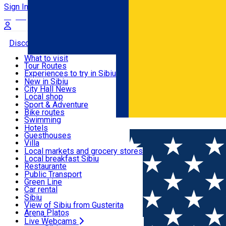
Sign In
Sign Up Free
Discover
What to visit
Tour Routes
Useful info
Experiences to try in Sibiu
Podcast
New in Sibiu
Culture
City Hall News
Activities & Adventure
Museums
Local shop
Churches
Sibiu artisans
Sport & Adventure
Parks, Zoo
Sibiul Verde
Bike routes
Accommodation
County of Sibiu
Public services
Swimming
Română
Education
Riding
Hotels
How do I get to Sibiu
Indoor activities
Guesthouses
Food, Drinks & Nightlife
Tourist Info
Loc de joacă indoor
Villa
Tour Guides
Loc de joacă outdoor
Hostels
Local markets and grocery stores
Guided tours
Ski
Motel
Local breakfast Sibiu
Transport & Parking
Publicații locale
Ice skating
Camping
Restaurante
Beauty salons
Yoga
Renting rooms
Pizza
Public Transport
Rooms for rent
Fast Food
Green Line
Live Webcams
Accommodation outside Sibiu
Coffee
Car rental
Sweets
Rent a bike
Sibiu
Pub, Bar
Scooter rentals
View of Sibiu from Gusterita
Night clubs
Taxi
Arena Platoș
Bakeries
Ride Sharing
Live Webcams
Home
EVENTS
Festivalul Internațional „Erich Bergel și 