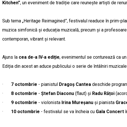
Kitchen”
, un eveniment de tradiție care reunește artiști de renu
Sub tema „Heritage Reimagined”, festivalul readuce în prim-plan 
muzica simfonică și educația muzicală, precum și a profesoarei 
contemporan, vibrant și relevant.
Ajuns la
cea de-a IV-a ediție
, evenimentul se conturează ca un
Ediția din acest an aduce publicului o serie de întâlniri muzical
·
7 octombrie
- pianistul
Dragoș Cantea
deschide progra
·
8 octombrie
-
Ștefan Diaconu
(flaut) și
Radu Rățoi
(acord
·
9 octombrie
- violonista
Irina Mureșanu
și pianista
Grac
·
10 octombrie
- festivalul se va încheia cu
Gala Concert
î