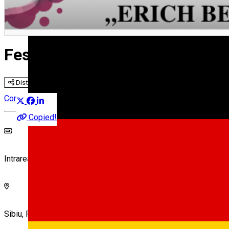
English
Festivalul Internațional „Erich
Distribuie
Concert
Festival
Classical music
Copied!
Intrarea Liberă
Sibiu, Romania