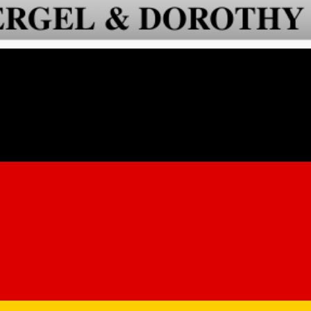
 Bergel și Dorothy Kitchen”