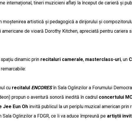
me internațional, tineri muzicieni aflați la început de carieră și p
moștenirea artistică și pedagogică a dirijorului și compozitorulu
americane de vioară Dorothy Kitchen, apreciată pentru cariera sa 
 spațiu dinamic prin
recitaluri camerale
,
masterclass-uri
, un
C
e remarcabile:
mul cu
recitalul
ENCORES
în Sala Oglinzilor a Forumului Democra
eon) propun o aventură sonoră inedită în cadrul
concertului
MO
e Jee Eun Oh
invită publicul la un periplu muzical american prin r
n Sala Oglinzilor a FDGR, ce îi va aduce împreună pe
artiștii inv