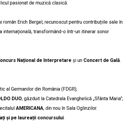
ublicul pasionat de muzică clasică.
i român Erich Bergel, recunoscut pentru contribuțiile sale în
internațională, transformând-o într-un itinerar sonor
oncurs Național de Interpretare
și un
Concert de Gală
.
tic al Germanilor din România (FDGR);
LDO DUO
, găzduit la Catedrala Evanghelică „Sfânta Maria”;
ecitalul
AMERICANA
, din nou în Sala Oglinzilor.
itați și pe laureații concursului
.