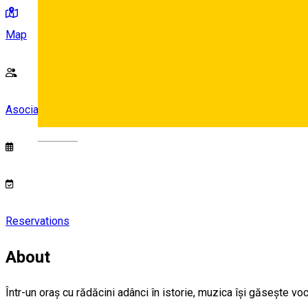
Map
Asociația Musica Coloris
Deutsch
Reservations
About
Într-un oraș cu rădăcini adânci în istorie, muzica își găsește voc