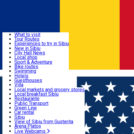
Sign In
Sign Up Free
Discover
What to visit
Tour Routes
Useful info
Experiences to try in Sibiu
Podcast
New in Sibiu
Culture
City Hall News
Activities & Adventure
Museums
Local shop
Churches
Sibiu artisans
Sport & Adventure
Parks, Zoo
Sibiul Verde
Bike routes
Accommodation
County of Sibiu
Public services
Swimming
Română
Education
Riding
Hotels
How do I get to Sibiu
Indoor activities
Guesthouses
Food, Drinks & Nightlife
Tourist Info
Loc de joacă indoor
Villa
Tour Guides
Loc de joacă outdoor
Hostels
Local markets and grocery stores
Guided tours
Ski
Motel
Local breakfast Sibiu
Transport & Parking
Publicații locale
Ice skating
Camping
Restaurante
Beauty salons
Yoga
Renting rooms
Pizza
Public Transport
Rooms for rent
Fast Food
Green Line
Live Webcams
Accommodation outside Sibiu
Coffee
Car rental
Sweets
Rent a bike
Sibiu
Pub, Bar
Scooter rentals
View of Sibiu from Gusterita
Night clubs
Taxi
Arena Platoș
Bakeries
Ride Sharing
Live Webcams
Home
Exhibition
FOCUS Sibiu 2025 - Retrospectiva