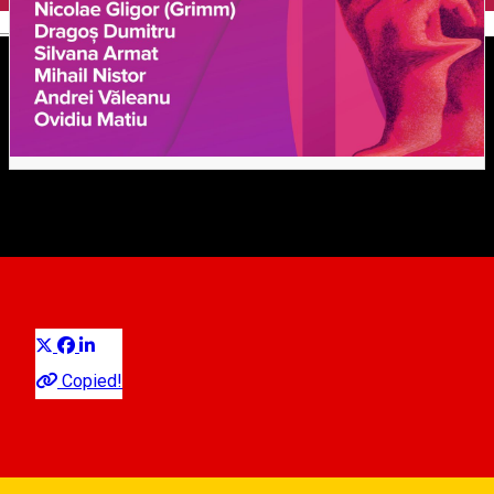
English
FOCUS Sibiu 2025 -
Retrospectiva anului 2025
Distribuie
Exhibition
Copied!
Sibiu, Romania