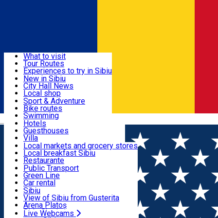
Sign In
Sign Up Free
Discover
What to visit
Tour Routes
Useful info
Experiences to try in Sibiu
Podcast
New in Sibiu
Culture
City Hall News
Activities & Adventure
Museums
Local shop
Churches
Sibiu artisans
Sport & Adventure
Parks, Zoo
Sibiul Verde
Bike routes
Accommodation
County of Sibiu
Public services
Swimming
Română
Education
Riding
Hotels
How do I get to Sibiu
Indoor activities
Guesthouses
Food, Drinks & Nightlife
Tourist Info
Loc de joacă indoor
Villa
Tour Guides
Loc de joacă outdoor
Hostels
Local markets and grocery stores
Guided tours
Ski
Motel
Local breakfast Sibiu
Transport & Parking
Publicații locale
Ice skating
Camping
Restaurante
Beauty salons
Yoga
Renting rooms
Pizza
Public Transport
Rooms for rent
Fast Food
Green Line
Live Webcams
Accommodation outside Sibiu
Coffee
Car rental
Sweets
Rent a bike
Sibiu
Pub, Bar
Scooter rentals
View of Sibiu from Gusterita
Night clubs
Taxi
Arena Platoș
Bakeries
Ride Sharing
Live Webcams
Home
Party
Generația Retro - Disco Party cu DJ NATO