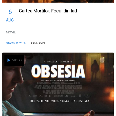
Cartea Mortilor: Focul din Iad
6
AUG
MOVIE
Starts at 21:45
|
CineGold
VIDEO