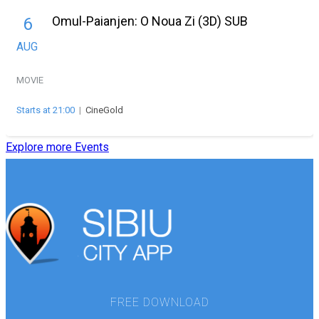
Omul-Paianjen: O Noua Zi (3D) SUB
6
AUG
MOVIE
Starts at 21:00
|
CineGold
Explore more Events
FREE DOWNLOAD