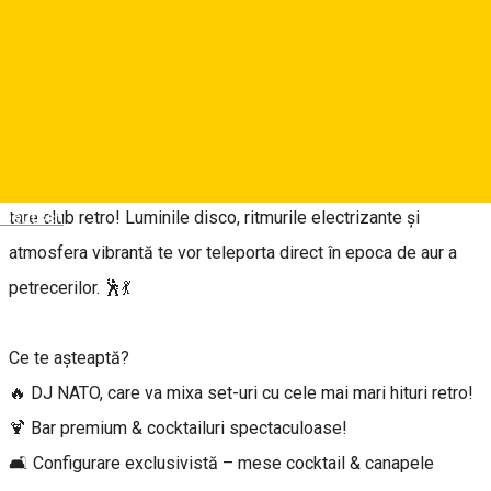
About
🎶 Generația Retro ajunge pentru prima dată în Sibiu! 🎶
🌟 Odissea Events Hall devine in 01 MARTIE 2025, cel mai
tare club retro! Luminile disco, ritmurile electrizante și
Deutsch
atmosfera vibrantă te vor teleporta direct în epoca de aur a
petrecerilor. 🕺💃
Ce te așteaptă?
🔥 DJ NATO, care va mixa set-uri cu cele mai mari hituri retro!
🍹 Bar premium & cocktailuri spectaculoase!
🛋️ Configurare exclusivistă – mese cocktail & canapele