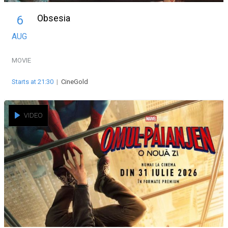
Obsesia
6
AUG
MOVIE
Starts at 21:30
|
CineGold
VIDEO