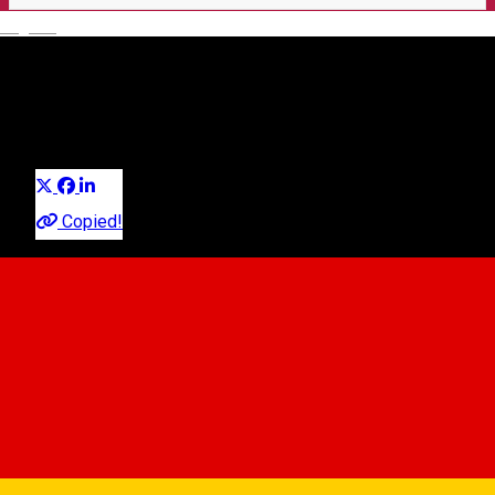
English
Generația Retro - Disco Party
cu DJ NATO
Distribuie
Party
Copied!
Odissea Events Hall
Strada L, nr.20, Sibiu
Odissea Events Hall