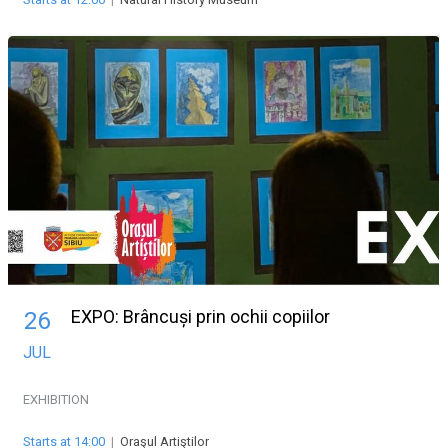
EXPO: Brâncuși prin ochii copiilor
26
JUL
EXHIBITION
Starts at 14:00
|
Oraşul Artiştilor