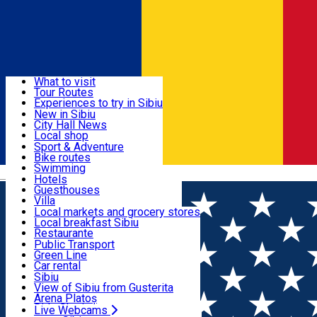
Sign In
Sign Up Free
Discover
What to visit
Tour Routes
Useful info
Experiences to try in Sibiu
Podcast
New in Sibiu
Culture
City Hall News
Activities & Adventure
Museums
Local shop
Churches
Sibiu artisans
Sport & Adventure
Parks, Zoo
Sibiul Verde
Bike routes
Accommodation
County of Sibiu
Public services
Swimming
Română
Education
Riding
Hotels
How do I get to Sibiu
Indoor activities
Guesthouses
Food, Drinks & Nightlife
Tourist Info
Loc de joacă indoor
Villa
Tour Guides
Loc de joacă outdoor
Hostels
Local markets and grocery stores
Guided tours
Ski
Motel
Local breakfast Sibiu
Transport & Parking
Publicații locale
Ice skating
Camping
Restaurante
Beauty salons
Yoga
Renting rooms
Pizza
Public Transport
Rooms for rent
Fast Food
Green Line
Live Webcams
Accommodation outside Sibiu
Coffee
Car rental
Sweets
Rent a bike
Sibiu
Pub, Bar
Scooter rentals
View of Sibiu from Gusterita
Night clubs
Taxi
Arena Platoș
Bakeries
Ride Sharing
Live Webcams
Home
Exhibition
Graficieni maghiari din colecția