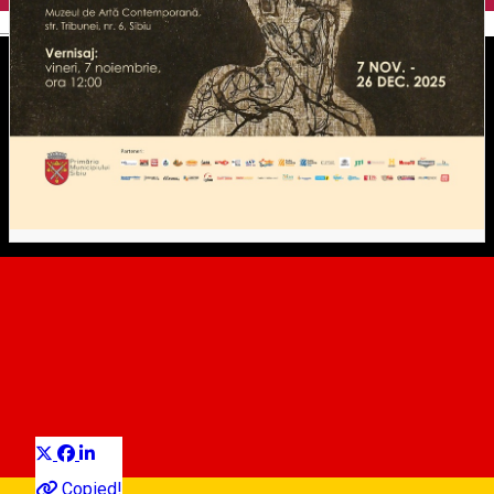
English
Graficieni maghiari din
colecția Muzeului Național
Brukenthal
Distribuie
Exhibition
Copied!