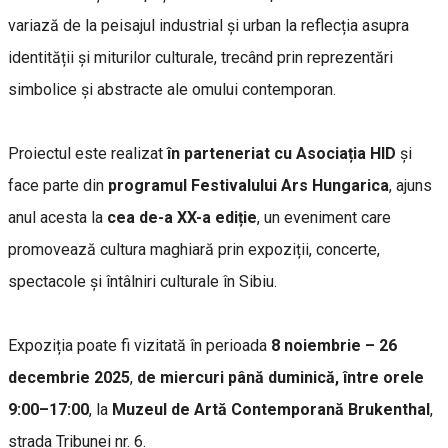
variază de la peisajul industrial și urban la reflecția asupra
identității și miturilor culturale, trecând prin reprezentări
simbolice și abstracte ale omului contemporan.
Proiectul este realizat
în parteneriat cu Asociația HID
și
face parte din
programul Festivalului Ars Hungarica
, ajuns
anul acesta la
cea de-a XX-a ediție
, un eveniment care
promovează cultura maghiară prin expoziții, concerte,
spectacole și întâlniri culturale în Sibiu.
Expoziția poate fi vizitată în perioada
8 noiembrie – 26
decembrie 2025
,
de miercuri până duminică, între orele
9:00–17:00
, la
Muzeul de Artă Contemporană Brukenthal
,
strada Tribunei nr. 6.