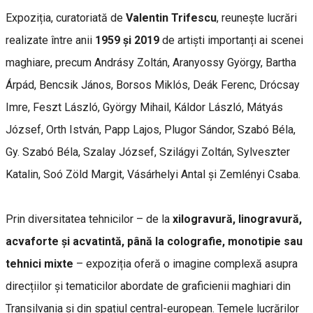
Expoziția, curatoriată de
Valentin Trifescu
, reunește lucrări
realizate între anii
1959 și 2019
de artiști importanți ai scenei
maghiare, precum Andrásy Zoltán, Aranyossy György, Bartha
Árpád, Bencsik János, Borsos Miklós, Deák Ferenc, Drócsay
Imre, Feszt László, György Mihail, Káldor László, Mátyás
József, Orth István, Papp Lajos, Plugor Sándor, Szabó Béla,
Gy. Szabó Béla, Szalay József, Szilágyi Zoltán, Sylveszter
Katalin, Soó Zöld Margit, Vásárhelyi Antal și Zemlényi Csaba.
Prin diversitatea tehnicilor – de la
xilogravură, linogravură,
acvaforte și acvatintă, până la colografie, monotipie sau
tehnici mixte
– expoziția oferă o imagine complexă asupra
direcțiilor și tematicilor abordate de graficienii maghiari din
Transilvania și din spațiul central-european. Temele lucrărilor