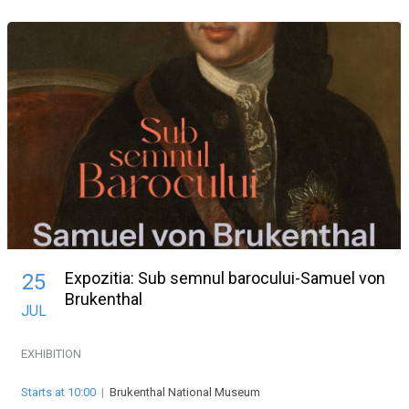
Expozitia: Sub semnul barocului-Samuel von
25
Brukenthal
JUL
EXHIBITION
Starts at 10:00
|
Brukenthal National Museum