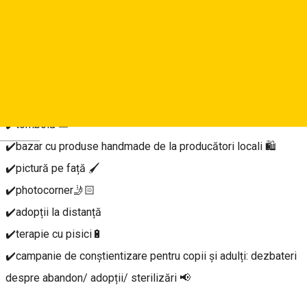
💪🏻
Am pregătit o serie de activități pentru toate gusturile:
✔️adopții libere 📝
✔️atelier pentru copii în parteneriat cu @Fimoland
✔️tombolă 🎟️
Deutsch
✔️bazar cu produse handmade de la producători locali 🛍️
✔️pictură pe față 🖌️
✔️photocorner🤳🏻
✔️adopții la distanță
✔️terapie cu pisici🔋
✔️campanie de conștientizare pentru copii și adulți: dezbateri
despre abandon/ adopții/ sterilizări 📢