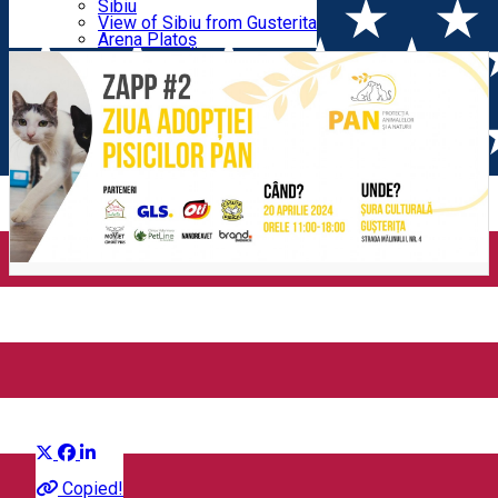
Parking tickets
Sibiu
Parking places
View of Sibiu from Gusterita
PAN
Electric vehicle charging points
Arena Platoș
ZAPP#2 - Ziua Adopției
Pisicilor PAN
Distribuie
Community
Copied!