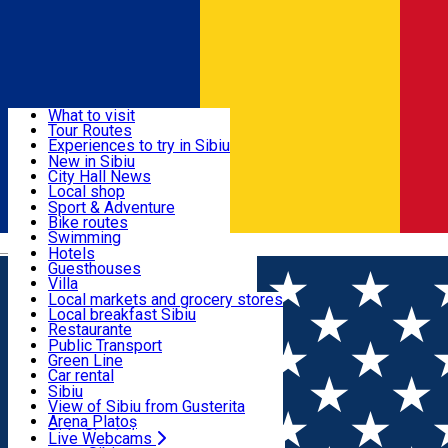
Sign In
Sign Up Free
Discover
What to visit
Tour Routes
Useful info
Experiences to try in Sibiu
Podcast
New in Sibiu
Culture
City Hall News
Activities & Adventure
Museums
Local shop
Churches
Sibiu artisans
Sport & Adventure
Parks, Zoo
Sibiul Verde
Bike routes
Accommodation
County of Sibiu
Public services
Swimming
Română
Education
Riding
Hotels
How do I get to Sibiu
Indoor activities
Guesthouses
Food, Drinks & Nightlife
Tourist Info
Loc de joacă indoor
Villa
Tour Guides
Loc de joacă outdoor
Hostels
Local markets and grocery stores
Guided tours
Ski
Motel
Local breakfast Sibiu
Transport & Parking
Publicații locale
Ice skating
Camping
Restaurante
Beauty salons
Yoga
Renting rooms
Pizza
Public Transport
Rooms for rent
Fast Food
Green Line
Live Webcams
Accommodation outside Sibiu
Coffee
Car rental
Sweets
Rent a bike
Sibiu
Pub, Bar
Scooter rentals
View of Sibiu from Gusterita
Night clubs
Taxi
Arena Platoș
Bakeries
Ride Sharing
Live Webcams
Home
Community
ZAPP#2 - Ziua Adopției Pisicilor