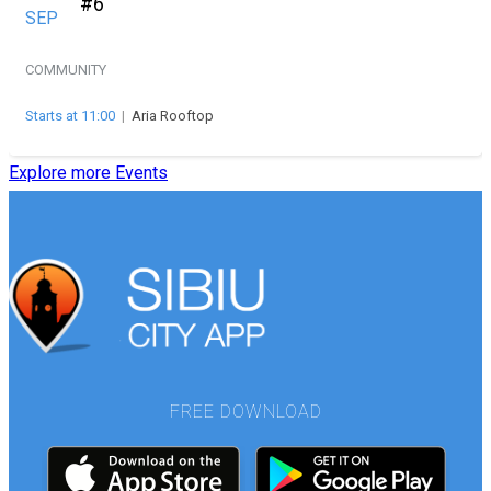
#6
SEP
COMMUNITY
Starts at 11:00
|
Aria Rooftop
Explore more Events
FREE DOWNLOAD