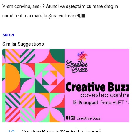
V-am convins, așa-i? Atunci vă așteptăm cu mare drag în
număr cât mai mare la Șura cu Pisici.🐈‍⬛
sursa
Similar Suggestions
Creative Buzz #42 – Ediția de vară