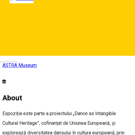
ASTRA Museum
Strada Pădurea Dumbrava 16-20, Sibiu, Romania
Deutsch
ASTRA Museum
About
Expoziția este parte a proiectului „Dance as Intangible
Cultural Heritage”, cofinanțat de Uniunea Europeană, și
explorează diversitatea dansului în cultura europeană, prin