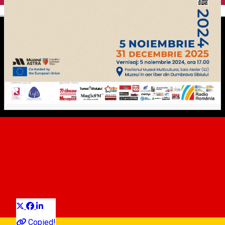
English
VERNISAJ EXPO Dansul -
patrimoniul intangibil
european în mișcare
Distribuie
Exhibition
Copied!