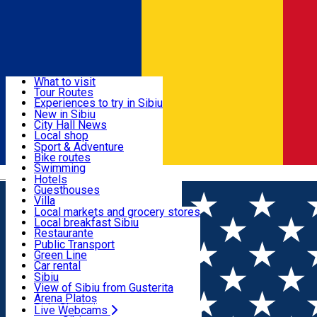
Sign In
Sign Up Free
Discover
What to visit
Tour Routes
Useful info
Experiences to try in Sibiu
Podcast
New in Sibiu
Culture
City Hall News
Activities & Adventure
Museums
Local shop
Churches
Sibiu artisans
Sport & Adventure
Parks, Zoo
Sibiul Verde
Bike routes
Accommodation
County of Sibiu
Public services
Swimming
Română
Education
Riding
Hotels
How do I get to Sibiu
Indoor activities
Guesthouses
Food, Drinks & Nightlife
Tourist Info
Loc de joacă indoor
Villa
Tour Guides
Loc de joacă outdoor
Hostels
Local markets and grocery stores
Guided tours
Ski
Motel
Local breakfast Sibiu
Transport & Parking
Publicații locale
Ice skating
Camping
Restaurante
Beauty salons
Yoga
Renting rooms
Pizza
Public Transport
Rooms for rent
Fast Food
Green Line
Live Webcams
Accommodation outside Sibiu
Coffee
Car rental
Sweets
Rent a bike
Sibiu
Pub, Bar
Scooter rentals
View of Sibiu from Gusterita
Night clubs
Taxi
Arena Platoș
Bakeries
Ride Sharing
Live Webcams
Home
Exhibition
VERNISAJ EXPO Dansul - patrimoniul