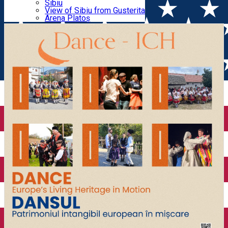
Parking tickets
Sibiu
Parking places
View of Sibiu from Gusterita
intangibil european în mișcare
Electric vehicle charging points
Arena Platoș