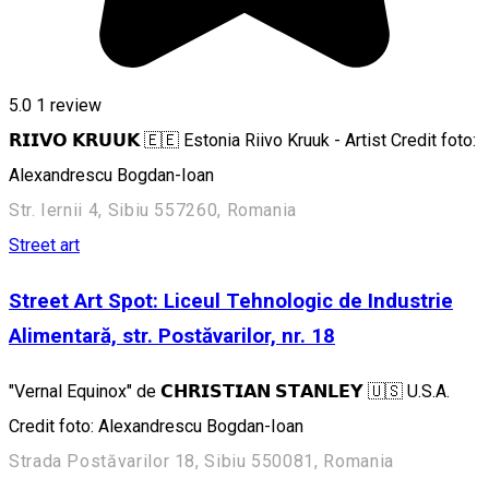
5.0
1 review
𝗥𝗜𝗜𝗩𝗢 𝗞𝗥𝗨𝗨𝗞 🇪🇪 Estonia Riivo Kruuk - Artist Credit foto:
Alexandrescu Bogdan-Ioan
Str. Iernii 4, Sibiu 557260, Romania
Street art
Street Art Spot: Liceul Tehnologic de Industrie
Alimentară, str. Postăvarilor, nr. 18
"Vernal Equinox" de 𝗖𝗛𝗥𝗜𝗦𝗧𝗜𝗔𝗡 𝗦𝗧𝗔𝗡𝗟𝗘𝗬 🇺🇸 U.S.A.
Credit foto: Alexandrescu Bogdan-Ioan
Strada Postăvarilor 18, Sibiu 550081, Romania