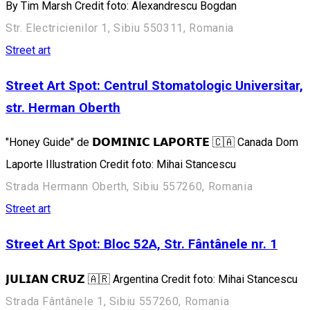
By Tim Marsh Credit foto: Alexandrescu Bogdan
Str. Electricienilor 1, Sibiu 550311, Romania
Street art
Street Art Spot: Centrul Stomatologic Universitar,
str. Herman Oberth
"Honey Guide" de 𝗗𝗢𝗠𝗜𝗡𝗜𝗖 𝗟𝗔𝗣𝗢𝗥𝗧𝗘 🇨🇦 Canada Dom
Laporte Illustration Credit foto: Mihai Stancescu
Strada Hermann Oberth, Sibiu 557260, Romania
Street art
Street Art Spot: Bloc 52A, Str. Fântânele nr. 1
𝗝𝗨𝗟𝗜𝗔𝗡 𝗖𝗥𝗨𝗭 🇦🇷 Argentina Credit foto: Mihai Stancescu
Strada Fântânele 1, Sibiu 557260, Romania