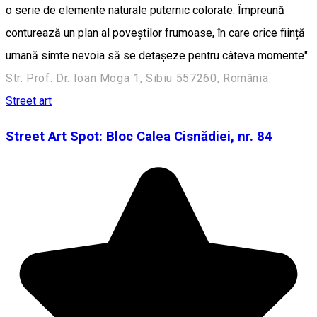
o serie de elemente naturale puternic colorate. Împreună
conturează un plan al poveștilor frumoase, în care orice ființă
umană simte nevoia să se detașeze pentru câteva momente".
Str. Prof. Dr. Ioan Moga 1, Sibiu 557260, România
Street art
Street Art Spot: Bloc Calea Cisnădiei, nr. 84