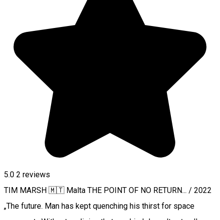
5.0
2
reviews
TIM MARSH 🇲🇹 Malta THE POINT OF NO RETURN... / 2022
„The future. Man has kept quenching his thirst for space