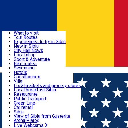
Sign In
Sign Up Free
Discover
What to visit
Tour Routes
Useful info
Experiences to try in Sibiu
Podcast
New in Sibiu
Culture
City Hall News
Activities & Adventure
Museums
Local shop
Churches
Sibiu artisans
Sport & Adventure
Parks, Zoo
Sibiul Verde
Bike routes
Accommodation
County of Sibiu
Public services
Swimming
Română
Education
Riding
Hotels
How do I get to Sibiu
Indoor activities
Guesthouses
Food, Drinks & Nightlife
Tourist Info
Loc de joacă indoor
Villa
Tour Guides
Loc de joacă outdoor
Hostels
Local markets and grocery stores
Guided tours
Ski
Motel
Local breakfast Sibiu
Transport & Parking
Publicații locale
Ice skating
Camping
Restaurante
Beauty salons
Yoga
Renting rooms
Pizza
Public Transport
Rooms for rent
Fast Food
Green Line
Live Webcams
Accommodation outside Sibiu
Coffee
Car rental
Sweets
Rent a bike
Sibiu
Pub, Bar
Scooter rentals
View of Sibiu from Gusterita
Night clubs
Taxi
Arena Platoș
Bakeries
Ride Sharing
Live Webcams
Home
Street art
Street Art Sport: Școala Gimnazială