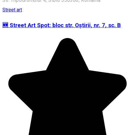
Str. Hipodromului 4, Sibiu 550360, România
Street art
🆕 Street Art Spot: bloc str. Oștirii, nr. 7, sc. B