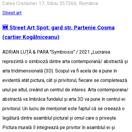
Calea Cisnădiei 17, Sibiu 557260, România
Street art
🆕 Street Art Spot: gard str. Partenie Cosma
(cartier Kogălniceanu)
ADRIAN LUȚĂ & PARA "Symbiosis" / 2021 „Lucrarea
reprezintă o simbioză dintre arta contemporană/ abstractă și
arta tridimensională (3D). Scopul va fi acela de a pune în
evidentă atât pictura, cât și privitorul, fiecare se completează
unul pe altul, creând un centrul de interes. Arta contemporana/
abstractă va îmbrăca fundalul și arta 3D va pune în centrul ei
privitorul. Un lucru de menționat este faptul că se creează o
legătură dintre asamblul pictural și omul care o privește.
Pictura murală îl integrează pe privitor în asamblul ei și