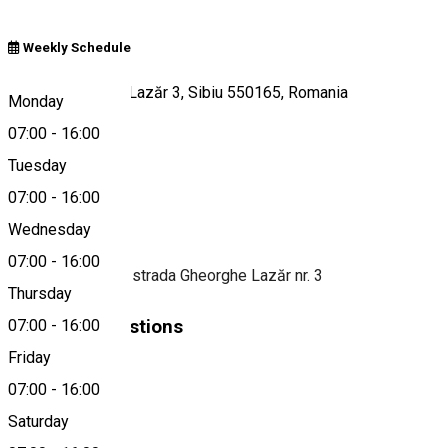
Weekly Schedule
Strada Gheorghe Lazăr 3, Sibiu 550165, Romania
Monday
07:00
-
16:00
Tuesday
Map
07:00
-
16:00
About
Wednesday
07:00
-
16:00
Cafenea to go pe strada Gheorghe Lazăr nr. 3
Thursday
Similar Suggestions
07:00
-
16:00
Friday
Café
07:00
-
16:00
Open
Saturday