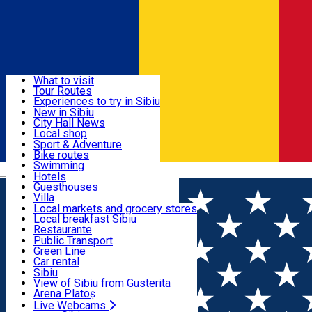
Sign In
Sign Up Free
Discover
What to visit
Tour Routes
Useful info
Experiences to try in Sibiu
Podcast
New in Sibiu
Culture
City Hall News
Activities & Adventure
Museums
Local shop
Churches
Sibiu artisans
Sport & Adventure
Parks, Zoo
Sibiul Verde
Bike routes
Accommodation
County of Sibiu
Public services
Swimming
Română
Education
Riding
Hotels
How do I get to Sibiu
Indoor activities
Guesthouses
Food, Drinks & Nightlife
Tourist Info
Loc de joacă indoor
Villa
Tour Guides
Loc de joacă outdoor
Hostels
Local markets and grocery stores
Guided tours
Ski
Motel
Local breakfast Sibiu
Transport & Parking
Publicații locale
Ice skating
Camping
Restaurante
Beauty salons
Yoga
Renting rooms
Pizza
Public Transport
Rooms for rent
Fast Food
Green Line
Live Webcams
Accommodation outside Sibiu
Coffee
Car rental
Sweets
Rent a bike
Sibiu
Pub, Bar
Scooter rentals
View of Sibiu from Gusterita
Night clubs
Taxi
Arena Platoș
Bakeries
Ride Sharing
Live Webcams
Home
Café
Ancora Coffee To Go