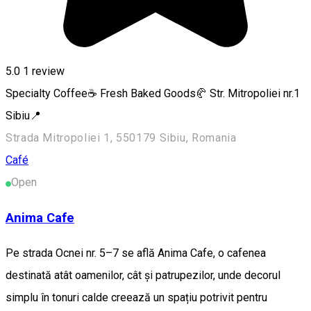
5.0
1 review
Specialty Coffee☕ Fresh Baked Goods🥐 Str. Mitropoliei nr.1
Sibiu📍
Strada Mitropoliei 1, 550179 Sibiu, Romania
Café
Open
Anima Cafe
Pe strada Ocnei nr. 5–7 se află Anima Cafe, o cafenea
destinată atât oamenilor, cât și patrupezilor, unde decorul
simplu în tonuri calde creează un spațiu potrivit pentru