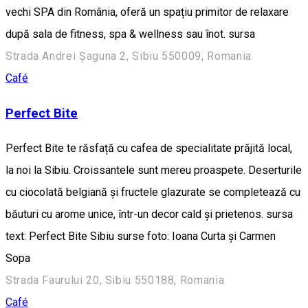
vechi SPA din România, oferă un spațiu primitor de relaxare
după sala de fitness, spa & wellness sau înot. sursa
Strada Andrei Șaguna 2, Sibiu 550009, Romania
Café
Perfect Bite
Perfect Bite te răsfață cu cafea de specialitate prăjită local,
la noi la Sibiu. Croissantele sunt mereu proaspete. Deserturile
cu ciocolată belgiană și fructele glazurate se completează cu
băuturi cu arome unice, într-un decor cald și prietenos. sursa
text: Perfect Bite Sibiu surse foto: Ioana Curta și Carmen
Sopa
Strada Faurului 20, Sibiu 550188, Romania
Café