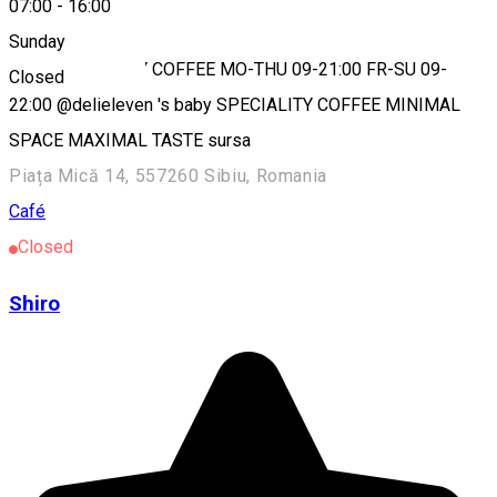
07:00
-
16:00
Minideli
Sunday
MINIDELI - DAILY COFFEE MO-THU 09-21:00 FR-SU 09-
Closed
22:00 @delieleven 's baby SPECIALITY COFFEE MINIMAL
SPACE MAXIMAL TASTE sursa
Piața Mică 14, 557260 Sibiu, Romania
Café
Closed
Shiro