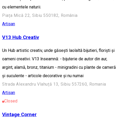
cu elementele naturii.
Piața Mică 22, Sibiu 550182, România
Artisan
V13 Hub Creativ
Un Hub artistic creativ, unde găsești laolaltă bijutieri, floriști și
oameni creativi. V13 înseamnă: - bijuterie de autor din aur,
argint, alamă, bronz, titanium - minigradini cu plante de cameră
și suculente - articole decorative și nu numai
Strada Alexandru Vlahuță 13, Sibiu 557260, Romania
Artisan
Closed
Vintage Corner