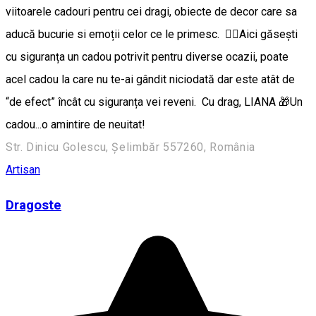
viitoarele cadouri pentru cei dragi, obiecte de decor care sa
aducă bucurie si emoții celor ce le primesc. 👉🏼Aici găsești
cu siguranța un cadou potrivit pentru diverse ocazii, poate
acel cadou la care nu te-ai gândit niciodată dar este atât de
“de efect” încât cu siguranța vei reveni. Cu drag, LIANA 🎁Un
cadou...o amintire de neuitat!
Str. Dinicu Golescu, Șelimbăr 557260, România
Artisan
Dragoste