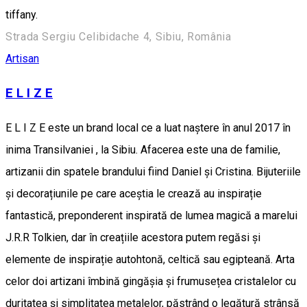
tiffany.
Strada Sergiu Celibidache 4, Sibiu, România
Artisan
E L I Z E
E L I Z E este un brand local ce a luat naștere în anul 2017 în
inima Transilvaniei , la Sibiu. Afacerea este una de familie,
artizanii din spatele brandului fiind Daniel și Cristina. Bijuteriile
și decorațiunile pe care aceștia le crează au inspirație
fantastică, preponderent inspirată de lumea magică a marelui
J.R.R Tolkien, dar în creațiile acestora putem regăsi și
elemente de inspirație autohtonă, celtică sau egipteană. Arta
celor doi artizani îmbină gingășia și frumusețea cristalelor cu
duritatea și simplitatea metalelor, păstrând o legătură strânsă