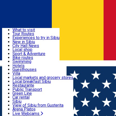
Sign In
Sign Up Free
Discover
What to visit
Tour Routes
Useful info
Experiences to try in Sibiu
Podcast
New in Sibiu
Culture
City Hall News
Activities & Adventure
Museums
Local shop
Churches
Sibiu artisans
Sport & Adventure
Parks, Zoo
Sibiul Verde
Bike routes
Accommodation
County of Sibiu
Public services
Swimming
Română
Education
Riding
Hotels
How do I get to Sibiu
Indoor activities
Guesthouses
Food, Drinks & Nightlife
Tourist Info
Loc de joacă indoor
Villa
Tour Guides
Loc de joacă outdoor
Hostels
Local markets and grocery stores
Guided tours
Ski
Motel
Local breakfast Sibiu
Transport & Parking
Publicații locale
Ice skating
Camping
Restaurante
Beauty salons
Yoga
Renting rooms
Pizza
Public Transport
Rooms for rent
Fast Food
Green Line
Live Webcams
Accommodation outside Sibiu
Coffee
Car rental
Sweets
Rent a bike
Sibiu
Pub, Bar
Scooter rentals
View of Sibiu from Gusterita
Night clubs
Taxi
Arena Platoș
Bakeries
Ride Sharing
Live Webcams
Home
Artisan
Andrei Pandea ceramics