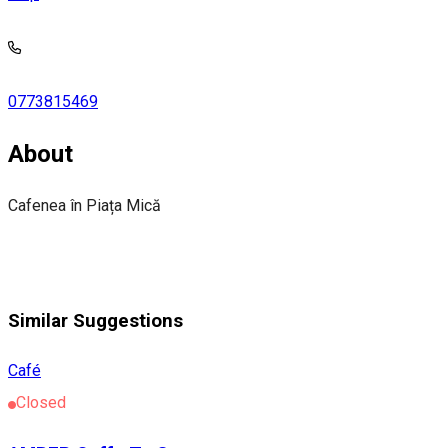
0773815469
About
Cafenea în Piața Mică
Similar Suggestions
Café
Closed