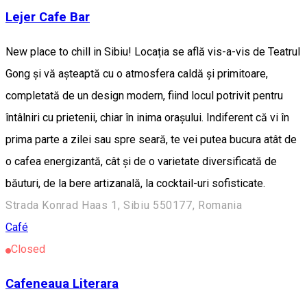
Lejer Cafe Bar
New place to chill in Sibiu! Locația se află vis-a-vis de Teatrul
Gong și vă așteaptă cu o atmosfera caldă și primitoare,
completată de un design modern, fiind locul potrivit pentru
întâlniri cu prietenii, chiar în inima orașului. Indiferent că vi în
prima parte a zilei sau spre seară, te vei putea bucura atât de
o cafea energizantă, cât și de o varietate diversificată de
băuturi, de la bere artizanală, la cocktail-uri sofisticate.
Strada Konrad Haas 1, Sibiu 550177, Romania
Café
Closed
Cafeneaua Literara