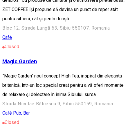
delicios. Cu produse de calitate și o atmosferă prietenoasă,
ZET COFFEE își propune să devină un punct de reper atât
pentru sibieni, cât și pentru turiști.
Bloc 12, Strada Lungă 63, Sibiu 550107, Romania
Café
Closed
Magic Garden
”Magic Garden" noul concept High Tea, inspirat din eleganța
britanică, într-un loc special creat pentru a vă oferi momente
de relaxare și delectare în inima Sibiului. sursa
Strada Nicolae Bălcescu 9, Sibiu 550159, Romania
Café
Pub, Bar
Closed