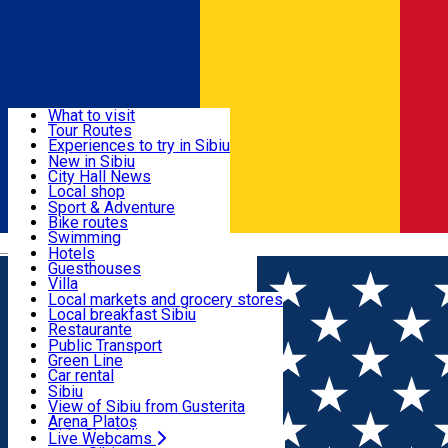
Sign In
Sign Up Free
Discover
What to visit
Tour Routes
Useful info
Experiences to try in Sibiu
Podcast
New in Sibiu
Culture
City Hall News
Activities & Adventure
Museums
Local shop
Churches
Sibiu artisans
Sport & Adventure
Parks, Zoo
Sibiul Verde
Bike routes
Accommodation
County of Sibiu
Public services
Swimming
Română
Education
Riding
Hotels
How do I get to Sibiu
Indoor activities
Guesthouses
Food, Drinks & Nightlife
Tourist Info
Loc de joacă indoor
Villa
Tour Guides
Loc de joacă outdoor
Hostels
Local markets and grocery stores
Guided tours
Ski
Motel
Local breakfast Sibiu
Transport & Parking
Publicații locale
Ice skating
Camping
Restaurante
Beauty salons
Yoga
Renting rooms
Pizza
Public Transport
Rooms for rent
Fast Food
Green Line
Live Webcams
Accommodation outside Sibiu
Coffee
Car rental
Sweets
Rent a bike
Sibiu
Pub, Bar
Scooter rentals
View of Sibiu from Gusterita
Night clubs
Taxi
Arena Platoș
Bakeries
Ride Sharing
Live Webcams
Home
Café
Arcade