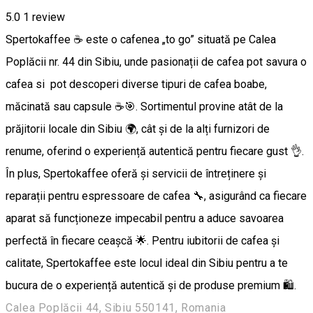
5.0
1 review
Spertokaffee ☕ este o cafenea „to go” situată pe Calea
Poplăcii nr. 44 din Sibiu, unde pasionații de cafea pot savura o
cafea si pot descoperi diverse tipuri de cafea boabe,
măcinată sau capsule ☕🎯. Sortimentul provine atât de la
prăjitorii locale din Sibiu 🌍, cât și de la alți furnizori de
renume, oferind o experiență autentică pentru fiecare gust 👌.
În plus, Spertokaffee oferă și servicii de întreținere și
reparații pentru espressoare de cafea 🔧, asigurând ca fiecare
aparat să funcționeze impecabil pentru a aduce savoarea
perfectă în fiecare ceașcă 🌟. Pentru iubitorii de cafea și
calitate, Spertokaffee este locul ideal din Sibiu pentru a te
bucura de o experiență autentică și de produse premium 🛍️.
Calea Poplăcii 44, Sibiu 550141, Romania