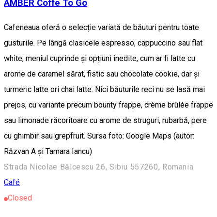
AMBER Coffe To Go
Cafeneaua oferă o selecție variată de băuturi pentru toate
gusturile. Pe lângă clasicele espresso, cappuccino sau flat
white, meniul cuprinde și opțiuni inedite, cum ar fi latte cu
arome de caramel sărat, fistic sau chocolate cookie, dar și
turmeric latte ori chai latte. Nici băuturile reci nu se lasă mai
prejos, cu variante precum bounty frappe, crème brûlée frappe
sau limonade răcoritoare cu arome de struguri, rubarbă, pere
cu ghimbir sau grepfruit. Sursa foto: Google Maps (autor:
Răzvan A și Tamara Iancu)
Strada Nicolae Bălcescu 26, Sibiu 557260, Romania
Café
Closed