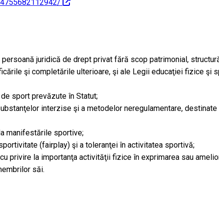
1614755682112942/
, persoană juridică de drept privat fără scop patrimonial, structur
icările şi completările ulterioare, şi ale Legii educaţiei fizice şi 
 de sport prevăzute în Statut;
ubstanţelor interzise şi a metodelor neregulamentare, destinate s
a manifestările sportive;
portivitate (fairplay) şi a toleranţei în activitatea sportivă;
cu privire la importanţa activităţii fizice în exprimarea sau ameliora
membrilor săi.