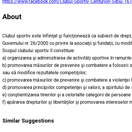
https://www.facebook.com/Clubul-Sportiv-Centurion-Sibiu-
About
Clubul sportiv este înfiinţat şi funcţionează ca subiect de drept
Guvernului nr. 26/2000 cu privire la asociaţii şi fundaţii, cu modif
Scopul clubului sportiv îl constituie:
a) organizarea şi administrarea de activităţi sportive în ramurile
b) promovarea măsurilor de prevenire şi combatere a folosirii s
sau să modifice rezultatele competiţiilor;
c) promovarea măsurilor de prevenire şi combatere a violenţei l
d) promovarea principiilor competenţei şi valorii, a spiritului de s
e) conştientizarea tinerilor şi a celorlalte categorii de persoane 
f) apărarea drepturilor şi libertăţilor şi promovarea intereselor 
Similar Suggestions