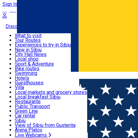
Sign In
Sign Up Free
Discover
What to visit
Tour Routes
Useful info
Experiences to try in Sibiu
Podcast
New in Sibiu
Culture
City Hall News
Activities & Adventure
Museums
Local shop
Churches
Sibiu artisans
Sport & Adventure
Parks, Zoo
Sibiul Verde
Bike routes
Accommodation
County of Sibiu
Public services
Swimming
Română
Education
Riding
Hotels
How do I get to Sibiu
Indoor activities
Guesthouses
Food, Drinks & Nightlife
Tourist Info
Loc de joacă indoor
Villa
Tour Guides
Loc de joacă outdoor
Hostels
Local markets and grocery stores
Guided tours
Ski
Motel
Local breakfast Sibiu
Transport & Parking
Publicații locale
Ice skating
Camping
Restaurante
Beauty salons
Yoga
Renting rooms
Pizza
Public Transport
Rooms for rent
Fast Food
Green Line
Live Webcams
Accommodation outside Sibiu
Coffee
Car rental
Sweets
Rent a bike
Sibiu
Pub, Bar
Scooter rentals
View of Sibiu from Gusterita
Night clubs
Taxi
Arena Platoș
Bakeries
Ride Sharing
Live Webcams
Home
Event organizer
Asociaţia CLUBUL SPORTIV CE