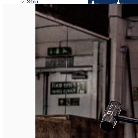
Parking tickets
Sibiu
Parking places
View of Sibiu from Gusterita
Electric vehicle charging points
Arena Platoș