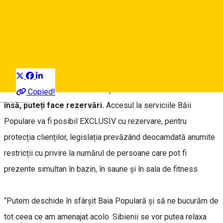
de redeschidere
City Hall News
Distribuie
Baia Populară Sibiu se va redeschide în 6 iulie, după
lucrări ample de reabilitare și modernizare. De la 1 iulie
Copied!
Deutsch
însă, puteți face rezervări.
Accesul la serviciile Băii
Populare va fi posibil EXCLUSIV cu rezervare, pentru
protecția clienților, legislația prevăzând deocamdată anumite
restricții cu privire la numărul de persoane care pot fi
prezente simultan în bazin, în saune și în sala de fitness.
“Putem deschide în sfârșit Baia Populară și să ne bucurăm de
tot ceea ce am amenajat acolo. Sibienii se vor putea relaxa