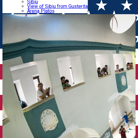
Parking tickets
Sibiu
Parking places
View of Sibiu from Gusterita
redeschidere
Electric vehicle charging points
Arena Platoș