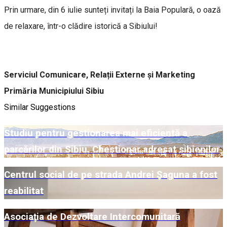
Prin urmare, din 6 iulie sunteți invitați la Baia Populară, o oază
de relaxare, într-o clădire istorică a Sibiului!
Serviciul Comunicare, Relații Externe și Marketing
Primăria Municipiului Sibiu
Similar Suggestions
Studiu pentru gestionarea mai eficientă a
parcărilor din Sibiu. Chestionar adresat sibienilor
Centrul social de pe strada Andrei Șaguna a fost
reabilitat
Asociația de Dezvoltare Intercomunitară