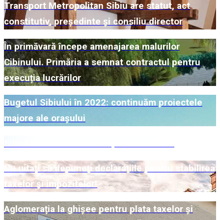
Transport Metropolitan Sibiu are statut, act
constitutiv, președinte și consiliu director
În primăvară începe amenajarea malurilor
Cibinului. Primăria a semnat contractul pentru
execuția lucrărilor
Bugetul Sibiului în 2022: continuăm proiectele
majore ale orașului
Sibiul va avea încă 10 stații de încărcare
Nu uitați să depuneți declarațiile pentru stabilirea
taxelor și impozitelor!
Aglomerația la ghișee pentru plata taxelor și