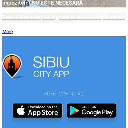
impozitelor NU ESTE NECESARĂ
Dezvoltăm soluțiile digitale în domeniul parcărilor
More
FREE DOWNLOAD