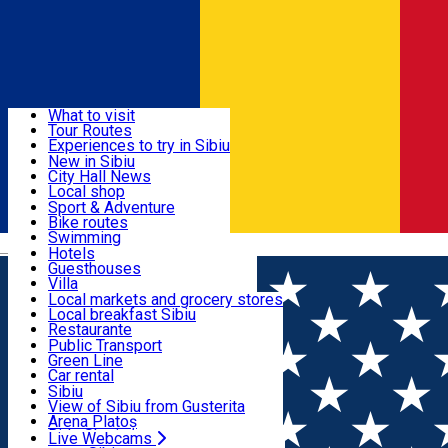
Sign In
Sign Up Free
Discover
What to visit
Tour Routes
Useful info
Experiences to try in Sibiu
Podcast
New in Sibiu
Culture
City Hall News
Activities & Adventure
Museums
Local shop
Churches
Sibiu artisans
Sport & Adventure
Parks, Zoo
Sibiul Verde
Bike routes
Accommodation
County of Sibiu
Public services
Swimming
Română
Education
Riding
Hotels
How do I get to Sibiu
Indoor activities
Guesthouses
Food, Drinks & Nightlife
Tourist Info
Loc de joacă indoor
Villa
Tour Guides
Loc de joacă outdoor
Hostels
Local markets and grocery stores
Guided tours
Ski
Motel
Local breakfast Sibiu
Transport & Parking
Publicații locale
Ice skating
Camping
Restaurante
Beauty salons
Yoga
Renting rooms
Pizza
Public Transport
Rooms for rent
Fast Food
Green Line
Live Webcams
Accommodation outside Sibiu
Coffee
Car rental
Sweets
Rent a bike
Sibiu
Pub, Bar
Scooter rentals
View of Sibiu from Gusterita
Night clubs
Taxi
Arena Platoș
Bakeries
Ride Sharing
Live Webcams
Home
City Hall News
Baia Populară se pregătește de