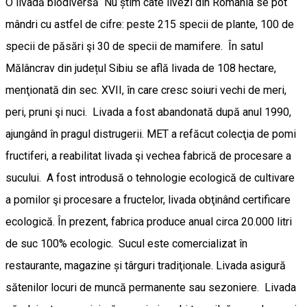
O livadă biodiversă Nu știm câte livezi din România se pot
mândri cu astfel de cifre: peste 215 specii de plante, 100 de
specii de păsări şi 30 de specii de mamifere. În satul
Mălâncrav din județul Sibiu se află livada de 108 hectare,
menţionată din sec. XVII, în care cresc soiuri vechi de meri,
peri, pruni şi nuci. Livada a fost abandonată după anul 1990,
ajungând în pragul distrugerii. MET a refăcut colecţia de pomi
fructiferi, a reabilitat livada şi vechea fabrică de procesare a
sucului. A fost introdusă o tehnologie ecologică de cultivare
a pomilor şi procesare a fructelor, livada obţinând certificare
ecologică. În prezent, fabrica produce anual circa 20.000 litri
de suc 100% ecologic. Sucul este comercializat în
restaurante, magazine și târguri tradiţionale. Livada asigură
sătenilor locuri de muncă permanente sau sezoniere. Livada