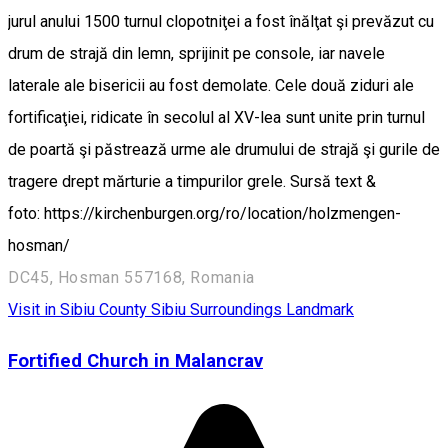
jurul anului 1500 turnul clopotniţei a fost înălţat şi prevăzut cu
drum de strajă din lemn, sprijinit pe console, iar navele
laterale ale bisericii au fost demolate. Cele două ziduri ale
fortificaţiei, ridicate în secolul al XV-lea sunt unite prin turnul
de poartă şi păstrează urme ale drumului de strajă şi gurile de
tragere drept mărturie a timpurilor grele. Sursă text &
foto: https://kirchenburgen.org/ro/location/holzmengen-
hosman/
DC45, Hosman 557168, Romania
Visit in Sibiu County
Sibiu Surroundings
Landmark
Fortified Church in Malancrav