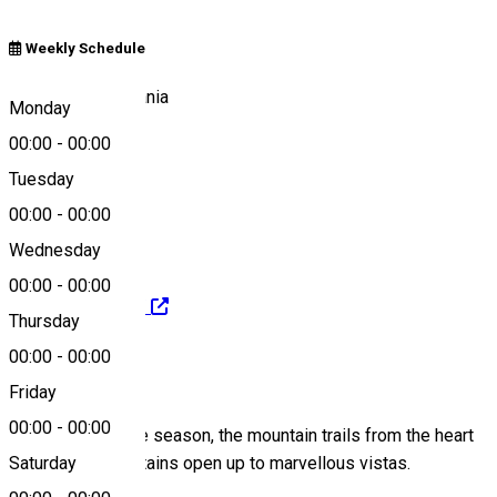
Weekly Schedule
Bâlea Lake, Romania
Monday
00:00
-
00:00
Tuesday
Map
00:00
-
00:00
Wednesday
00:00
-
00:00
http://balealac.ro/
Thursday
00:00
-
00:00
About
Friday
00:00
-
00:00
Regardless of the season, the mountain trails from the heart
of Făgăraș Mountains open up to marvellous vistas.
Saturday