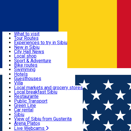
Sign In
Sign Up Free
Discover
What to visit
Tour Routes
Useful info
Experiences to try in Sibiu
Podcast
New in Sibiu
Culture
City Hall News
Activities & Adventure
Museums
Local shop
Churches
Sibiu artisans
Sport & Adventure
Parks, Zoo
Sibiul Verde
Bike routes
Accommodation
County of Sibiu
Public services
Swimming
Română
Education
Riding
Hotels
How do I get to Sibiu
Indoor activities
Guesthouses
Food, Drinks & Nightlife
Tourist Info
Loc de joacă indoor
Villa
Tour Guides
Loc de joacă outdoor
Hostels
Local markets and grocery stores
Guided tours
Ski
Motel
Local breakfast Sibiu
Transport & Parking
Publicații locale
Ice skating
Camping
Restaurante
Beauty salons
Yoga
Renting rooms
Pizza
Public Transport
Rooms for rent
Fast Food
Green Line
Live Webcams
Accommodation outside Sibiu
Coffee
Car rental
Sweets
Rent a bike
Sibiu
Pub, Bar
Scooter rentals
View of Sibiu from Gusterita
Night clubs
Taxi
Arena Platoș
Bakeries
Ride Sharing
Live Webcams
Home
Landmark
Bâlea Lake and Waterfall