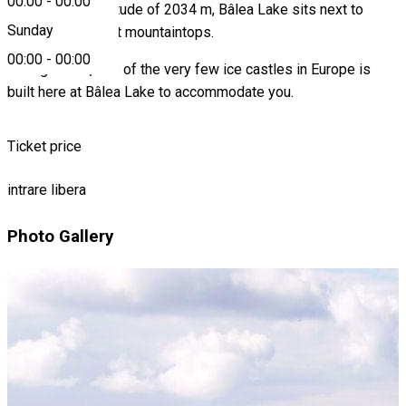
00:00
-
00:00
Located at an altitude of 2034 m, Bâlea Lake sits next to
Sunday
Romania’s highest mountaintops.
00:00
-
00:00
During winter, one of the very few ice castles in Europe is
built here at Bâlea Lake to accommodate you.
Ticket price
intrare libera
Photo Gallery