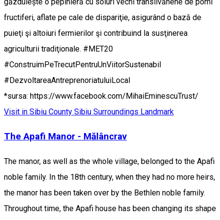
găzduiește o pepinieră cu soiuri vechi transilvănene de pomi
fructiferi, aflate pe cale de dispariţie, asigurând o bază de
puieţi şi altoiuri fermierilor şi contribuind la susţinerea
agriculturii tradiţionale. #MET20
#ConstruimPeTrecutPentruUnViitorSustenabil
#DezvoltareaAntreprenoriatuluiLocal
*sursa: https://www.facebook.com/MihaiEminescuTrust/
Visit in Sibiu County
Sibiu Surroundings
Landmark
The Apafi Manor - Mălâncrav
The manor, as well as the whole village, belonged to the Apafi
noble family. In the 18th century, when they had no more heirs,
the manor has been taken over by the Bethlen noble family.
Throughout time, the Apafi house has been changing its shape