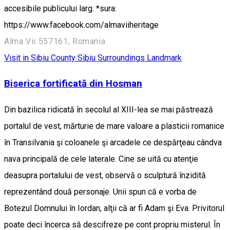
accesibile publicului larg. *sura:
https://www.facebook.com/almaviiheritage
Alma Vii 557161, Romania
Visit in Sibiu County
Sibiu Surroundings
Landmark
Biserica fortificată din Hosman
Din bazilica ridicată în secolul al XIII-lea se mai păstrează
portalul de vest, mărturie de mare valoare a plasticii romanice
în Transilvania şi coloanele şi arcadele ce despărţeau cândva
nava principală de cele laterale. Cine se uită cu atenţie
deasupra portalului de vest, observă o sculptură înzidită
reprezentând două personaje. Unii spun că e vorba de
Botezul Domnului în Iordan, alţii că ar fi Adam şi Eva. Privitorul
poate deci încerca să descifreze pe cont propriu misterul. În