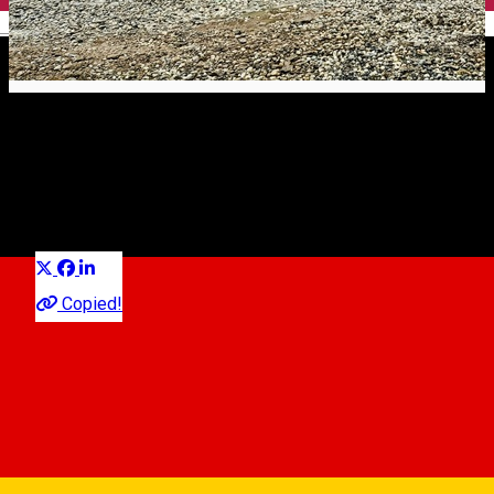
English
E zăpadă la Arena Platoș?
Experiences in Sibiu
Distribuie
Urmărește camerele web și vezi în timp real cum stă stratul
de zăpadă!
Copied!
Arena Platoș - Webcams
Când și cum ne putem bucura de pârtiile de la Arena Platoș
Păltiniș?