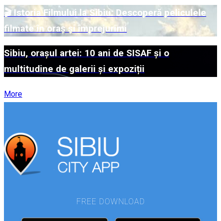
🎬 Istoria Filmului la Sibiu: Descoperă peliculele
filmate în oraș și împrejurimi
Sibiu, orașul artei: 10 ani de SISAF și o
multitudine de galerii și expoziții
More
FREE DOWNLOAD