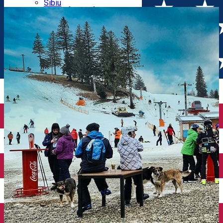
Parking tickets
Sibiu
Parking places
View of Sibiu from Gusterita
Electric vehicle charging points
Arena Platoș