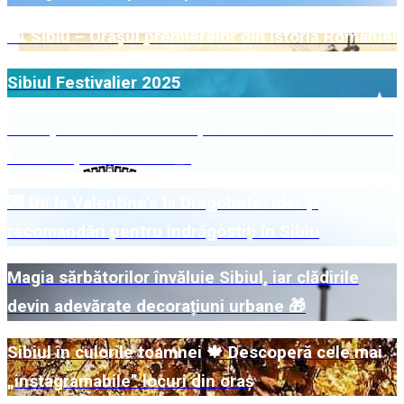
🏛️ Sibiu – Orașul premierelor din istoria României
Sibiul Festivalier 2025
Sibiul, finalist la Destinația Anului 2025: Votează-
l între 4 și 25 martie! 🤳
💌 De la Valentine's la Dragobete: Idei și
recomandări pentru îndrăgostiți în Sibiu
Magia sărbătorilor învăluie Sibiul, iar clădirile
devin adevărate decorațiuni urbane 🎁
Sibiul în culorile toamnei 🍁 Descoperă cele mai
„instagramabile” locuri din oraș