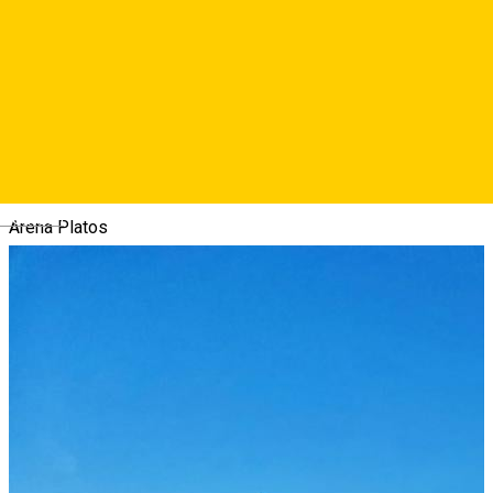
După atâta carantină, abia așteptăm trosnetul zăpezii de sub
săniuță, schiuri sau snowboard la Arena Platoș Păltiniș!
Iată câteva informații utile de știut despre resort și măsurile
de precauție din perioada pandemiei.
Începand cu 23.12.2020 resortul este deschis zilnic.
Deutsch
Arena Platos