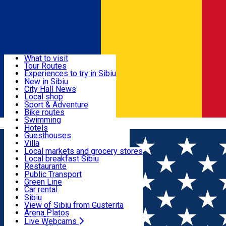
Sign In
Sign Up Free
Discover
What to visit
Tour Routes
Useful info
Experiences to try in Sibiu
Podcast
New in Sibiu
Culture
City Hall News
Activities & Adventure
Museums
Local shop
Churches
Sibiu artisans
Sport & Adventure
Parks, Zoo
Sibiul Verde
Bike routes
Accommodation
County of Sibiu
Public services
Swimming
Română
Education
Riding
Hotels
How do I get to Sibiu
Indoor activities
Guesthouses
Food, Drinks & Nightlife
Tourist Info
Loc de joacă indoor
Villa
Tour Guides
Loc de joacă outdoor
Hostels
Local markets and grocery stores
Guided tours
Ski
Motel
Local breakfast Sibiu
Transport & Parking
Publicații locale
Ice skating
Camping
Restaurante
Beauty salons
Yoga
Renting rooms
Pizza
Public Transport
Rooms for rent
Fast Food
Green Line
Live Webcams
Accommodation outside Sibiu
Coffee
Car rental
Sweets
Rent a bike
Sibiu
Pub, Bar
Scooter rentals
View of Sibiu from Gusterita
Night clubs
Taxi
Arena Platoș
Bakeries
Ride Sharing
Live Webcams
Home
Experiences in Sibiu
E zăpadă la Arena Platoș?