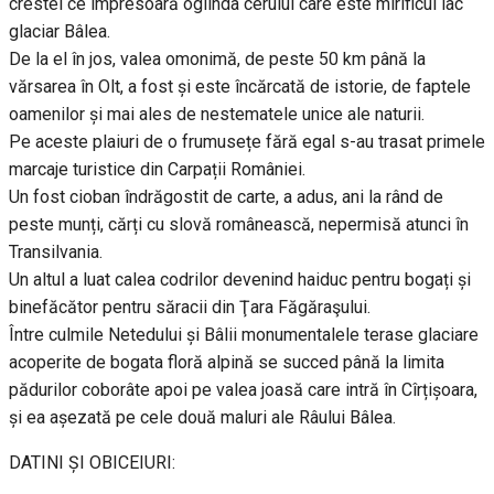
crestei ce împresoară oglinda cerului care este mirificul lac
glaciar Bâlea.
De la el în jos, valea omonimă, de peste 50 km până la
vărsarea în Olt, a fost și este încărcată de istorie, de faptele
oamenilor și mai ales de nestematele unice ale naturii.
Pe aceste plaiuri de o frumusețe fără egal s-au trasat primele
marcaje turistice din Carpații României.
Un fost cioban îndrăgostit de carte, a adus, ani la rând de
peste munți, cărți cu slovă românească, nepermisă atunci în
Transilvania.
Un altul a luat calea codrilor devenind haiduc pentru bogați și
binefăcător pentru săracii din Ţara Făgăraşului.
Între culmile Netedului și Bâlii monumentalele terase glaciare
acoperite de bogata floră alpină se succed până la limita
pădurilor coborâte apoi pe valea joasă care intră în Cîrțișoara,
și ea așezată pe cele două maluri ale Râului Bâlea.
DATINI ȘI OBICEIURI: