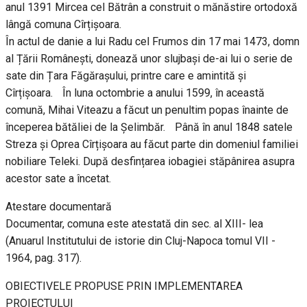
anul 1391 Mircea cel Bătrân a construit o mănăstire ortodoxă
lângă comuna Cîrțișoara.
În actul de danie a lui Radu cel Frumos din 17 mai 1473, domn
al Țării Românești, donează unor slujbași de-ai lui o serie de
sate din Țara Făgărașului, printre care e amintită și
Cîrțișoara. În luna octombrie a anului 1599, în această
comună, Mihai Viteazu a făcut un penultim popas înainte de
începerea bătăliei de la Șelimbăr. Până în anul 1848 satele
Streza și Oprea Cîrțișoara au făcut parte din domeniul familiei
nobiliare Teleki. După desfințarea iobagiei stăpânirea asupra
acestor sate a încetat.
Atestare documentară
Documentar, comuna este atestată din sec. al XIII- lea
(Anuarul Institutului de istorie din Cluj-Napoca tomul VII -
1964, pag. 317).
OBIECTIVELE PROPUSE PRIN IMPLEMENTAREA
PROIECTULUI