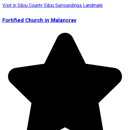
Visit in Sibiu County
Sibiu Surroundings
Landmark
Fortified Church in Malancrav