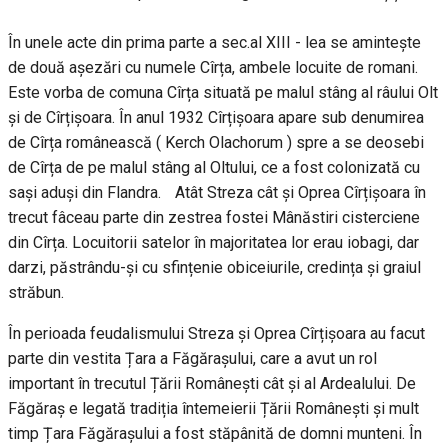
În unele acte din prima parte a sec.al XIII - lea se amintește
de două așezări cu numele Cîrța, ambele locuite de romani.
Este vorba de comuna Cîrța situată pe malul stâng al râului Olt
și de Cîrțișoara. În anul 1932 Cîrțișoara apare sub denumirea
de Cîrța românească ( Kerch Olachorum ) spre a se deosebi
de Cîrța de pe malul stâng al Oltului, ce a fost colonizată cu
sași aduși din Flandra. Atât Streza cât și Oprea Cîrțișoara în
trecut fâceau parte din zestrea fostei Mânăstiri cisterciene
din Cîrța. Locuitorii satelor în majoritatea lor erau iobagi, dar
darzi, păstrându-și cu sfințenie obiceiurile, credința și graiul
străbun.
În perioada feudalismului Streza și Oprea Cîrțișoara au facut
parte din vestita Țara a Făgărașului, care a avut un rol
important în trecutul Țării Românești cât și al Ardealului. De
Făgăraș e legată tradiția întemeierii Țării Românești și mult
timp Țara Făgărașului a fost stăpânită de domni munteni. În