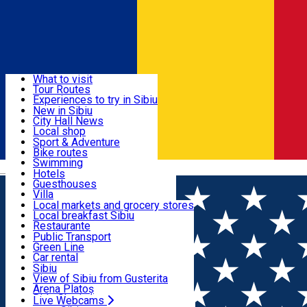
Sign In
Sign Up Free
Discover
What to visit
Tour Routes
Useful info
Experiences to try in Sibiu
Podcast
New in Sibiu
Culture
City Hall News
Activities & Adventure
Museums
Local shop
Churches
Sibiu artisans
Sport & Adventure
Parks, Zoo
Sibiul Verde
Bike routes
Accommodation
County of Sibiu
Public services
Swimming
Română
Education
Riding
Hotels
How do I get to Sibiu
Indoor activities
Guesthouses
Food, Drinks & Nightlife
Tourist Info
Loc de joacă indoor
Villa
Tour Guides
Loc de joacă outdoor
Hostels
Local markets and grocery stores
Guided tours
Ski
Motel
Local breakfast Sibiu
Transport & Parking
Publicații locale
Ice skating
Camping
Restaurante
Beauty salons
Yoga
Renting rooms
Pizza
Public Transport
Rooms for rent
Fast Food
Green Line
Live Webcams
Accommodation outside Sibiu
Coffee
Car rental
Sweets
Rent a bike
Sibiu
Pub, Bar
Scooter rentals
View of Sibiu from Gusterita
Night clubs
Taxi
Arena Platoș
Bakeries
Ride Sharing
Live Webcams
Home
Landmark
Cârțișoara