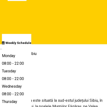
08:00 - 22:00
Open
Schedule
Weekly Schedule
Deutsch
Cârțișoara, Jud. Sibiu
Monday
08:00
-
22:00
Tuesday
Map
08:00
-
22:00
About
Wednesday
08:00
-
22:00
Comuna Cîrțișoara este situată la sud-estul județului Sibiu, în
Thursday
mijlocul țării Oltului, la poalele Munțiilor Făgăraș, pe Valea