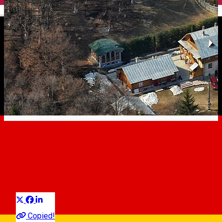
English
Cârțișoara
Landmark
Distribuie
Copied!