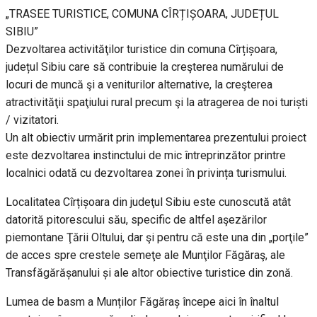
„TRASEE TURISTICE, COMUNA CÎRȚIȘOARA, JUDEȚUL
SIBIU”
Dezvoltarea activităţilor turistice din comuna Cîrțișoara,
județul Sibiu care să contribuie la creşterea numărului de
locuri de muncă şi a veniturilor alternative, la creşterea
atractivităţii spaţiului rural precum şi la atragerea de noi turiști
/ vizitatori.
Un alt obiectiv urmărit prin implementarea prezentului proiect
este dezvoltarea instinctului de mic întreprinzător printre
localnici odată cu dezvoltarea zonei în privința turismului.
Localitatea Cîrțișoara din judeţul Sibiu este cunoscută atât
datorită pitorescului său, specific de altfel aşezărilor
piemontane Ţării Oltului, dar şi pentru că este una din „porţile”
de acces spre crestele semeţe ale Munţilor Făgăraş, ale
Transfăgărășanului și ale altor obiective turistice din zonă.
Lumea de basm a Munților Făgăraș începe aici în înaltul