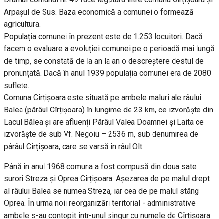
Arpașul de Sus. Baza economică a comunei o formează
agricultura.
Populația comunei în prezent este de 1.253 locuitori. Dacă
facem o evaluare a evoluției comunei pe o perioadă mai lungă
de timp, se constată de la an la an o descreștere destul de
pronunțată. Dacă în anul 1939 populația comunei era de 2080
suflete.
Comuna Cîrțișoara este situată pe ambele maluri ale râului
Balea (pârâul Cîrțișoara) în lungime de 23 km, ce izvorăște din
Lacul Bâlea și are afluenți Pârâul Valea Doamnei și Laita ce
izvorăște de sub Vf. Negoiu – 2536 m, sub denumirea de
pârâul Cîrțișoara, care se varsă în râul Olt.
Până în anul 1968 comuna a fost compusă din doua sate
surori Streza și Oprea Cîrțișoara. Așezarea de pe malul drept
al râului Balea se numea Streza, iar cea de pe malul stâng
Oprea. În urma noii reorganizări teritorial - administrative
ambele s-au contopit într-unul singur cu numele de Cîrțișoara.