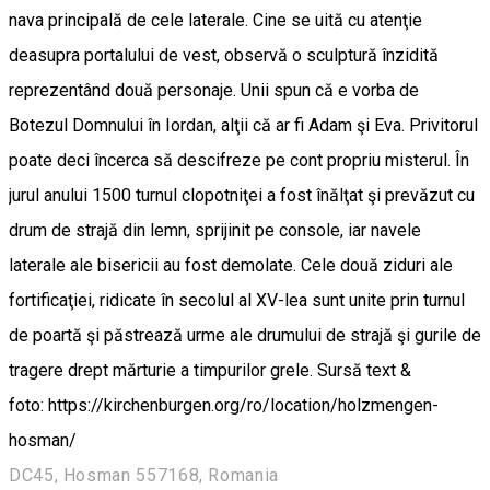
nava principală de cele laterale. Cine se uită cu atenţie
deasupra portalului de vest, observă o sculptură înzidită
reprezentând două personaje. Unii spun că e vorba de
Botezul Domnului în Iordan, alţii că ar fi Adam şi Eva. Privitorul
poate deci încerca să descifreze pe cont propriu misterul. În
jurul anului 1500 turnul clopotniţei a fost înălţat şi prevăzut cu
drum de strajă din lemn, sprijinit pe console, iar navele
laterale ale bisericii au fost demolate. Cele două ziduri ale
fortificaţiei, ridicate în secolul al XV-lea sunt unite prin turnul
de poartă şi păstrează urme ale drumului de strajă şi gurile de
tragere drept mărturie a timpurilor grele. Sursă text &
foto: https://kirchenburgen.org/ro/location/holzmengen-
hosman/
DC45, Hosman 557168, Romania