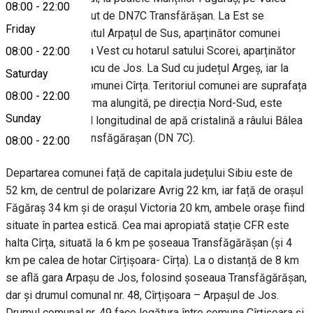
08:00
-
22:00
Bâlii, fiind străbătut de DN7C Transfărășan. La Est se
Friday
învecinează cu satul Arpațul de Sus, aparținător comunei
Arpașul de Jos La Vest cu hotarul satului Scorei, aparținător
08:00
-
22:00
comunei Porumbacu de Jos. La Sud cu județul Argeș, iar la
Saturday
Nord cu hotarul comunei Cîrța. Teritoriul comunei are suprafața
08:00
-
22:00
de 8.576 ha. În forma alungită, pe direcția Nord-Sud, este
Sunday
traversată pe axul longitudinal de apă cristalină a râului Bâlea
și de șoseaua Transfăgărașan (DN 7C).
08:00
-
22:00
Departarea comunei față de capitala județului Sibiu este de
52 km, de centrul de polarizare Avrig 22 km, iar față de orașul
Făgăraș 34 km și de orașul Victoria 20 km, ambele orașe fiind
situate în partea estică. Cea mai apropiată stație CFR este
halta Cîrța, situată la 6 km pe șoseaua Transfăgărășan (și 4
km pe calea de hotar Cîrțișoara- Cîrța). La o distanță de 8 km
se află gara Arpașu de Jos, folosind șoseaua Transfăgărășan,
dar și drumul comunal nr. 48, Cîrțișoara – Arpașul de Jos.
Drumul comunal nr. 49 face legătura între comuna Cîrțișoara și