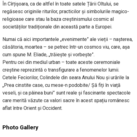
În Cîrțișoara, ca de altfel în toate satele Țării Oltului, se
regăsesc originile riturilor, practicilor și simbolurile magico-
religioase care stau la baza creștinismului cosmic al
societăților tradiționale din această parte a Europei.
Numai că aici importantele „evenimente” ale vieții – nașterea,
căsătoria, moartea – se petrec într-un cosmos viu, care, așa
cum spune M. Eliade, „trăiește și vorbește”.
Pentru cei din mediul urban – toate aceste ceremoniale
creștine reprezintă o transfigurare a fenomenelor lumii.
Cetele Feciorilor, Colindele din seara Anului Nou și urările la
„Prea cinstite case, cu mese-n podobite/ Șă fiți în viață
veseli, și ca pâinea buni” sunt reale și fascinante spectacole
care merită văzute ca valori sacre în acest spațiu românesc
aflat între Orient și Occident.
Photo Gallery