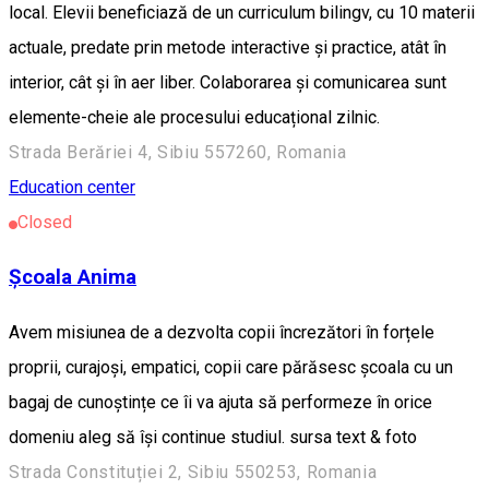
local. Elevii beneficiază de un curriculum bilingv, cu 10 materii
actuale, predate prin metode interactive și practice, atât în
interior, cât și în aer liber. Colaborarea și comunicarea sunt
elemente-cheie ale procesului educațional zilnic.
Strada Berăriei 4, Sibiu 557260, Romania
Education center
Closed
Școala Anima
Avem misiunea de a dezvolta copii încrezători în forțele
proprii, curajoși, empatici, copii care părăsesc școala cu un
bagaj de cunoștințe ce îi va ajuta să performeze în orice
domeniu aleg să își continue studiul. sursa text & foto
Strada Constituției 2, Sibiu 550253, Romania