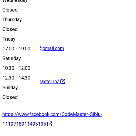
Wednesday
Closed
0742033145
Thursday
Closed
Friday
codemastersibiu@gmail.com
17:00
-
19:00
Saturday
10:30
-
12:00
12:30
-
14:30
http://www.codemaster.ro/
Sunday
Closed
https://www.facebook.com/CodeMaster-Sibiu-
1119718911495135