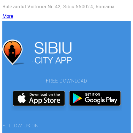
Bulevardul Victoriei Nr. 42, Sibiu 550024, România
More
FREE DOWNLOAD
FOLLOW US ON