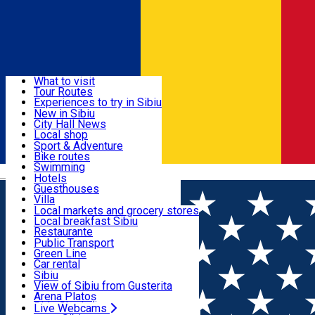
Sign In
Sign Up Free
Discover
What to visit
Tour Routes
Useful info
Experiences to try in Sibiu
Podcast
New in Sibiu
Culture
City Hall News
Activities & Adventure
Museums
Local shop
Churches
Sibiu artisans
Sport & Adventure
Parks, Zoo
Sibiul Verde
Bike routes
Accommodation
County of Sibiu
Public services
Swimming
Română
Education
Riding
Hotels
How do I get to Sibiu
Indoor activities
Guesthouses
Food, Drinks & Nightlife
Tourist Info
Loc de joacă indoor
Villa
Tour Guides
Loc de joacă outdoor
Hostels
Local markets and grocery stores
Guided tours
Ski
Motel
Local breakfast Sibiu
Transport & Parking
Publicații locale
Ice skating
Camping
Restaurante
Beauty salons
Yoga
Renting rooms
Pizza
Public Transport
Rooms for rent
Fast Food
Green Line
Live Webcams
Accommodation outside Sibiu
Coffee
Car rental
Sweets
Rent a bike
Sibiu
Pub, Bar
Scooter rentals
View of Sibiu from Gusterita
Night clubs
Taxi
Arena Platoș
Bakeries
Ride Sharing
Live Webcams
Home
Education center
CodeMaster