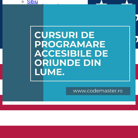
Parking tickets
Sibiu
Parking places
View of Sibiu from Gusterita
Electric vehicle charging points
Arena Platoș