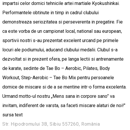
impartsi celor dornici tehnicile artei martiale Kyokushinkai.
Performantele obtinute in timp in cadrul clubului
demonstreaza seriozitatea si perseverenta in pregatire. Fie
ca este vorba de un campionat local, national sau european,
sportivii nostri s-au prezentat excelent urcand pe primele
locuri ale podiumului, aducand clubului medalii. Clubul s-a
dezvoltat si in prezent ofera, pe langa lectii si antrenamente
de karate, sedinte de Tae Bo – Aerobic, Pilates, Body
Workout, Step-Aerobic – Tae Bo Mix pentru persoanele
dornice de miscare si de a se mentine intr-o forma excelenta.
Urmand motto-ul nostru „Mens sana in corpore sano” va
invitam, indiferent de varsta, sa faceti miscare alaturi de noi!"
sursa text
Str. Hipodromului 3B, Sibiu 557260, România