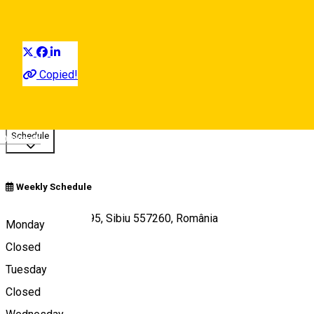
Education center
Distribuie
Copied!
Closed
Schedule
Deutsch
Weekly Schedule
Calea Dumbrăvii 95, Sibiu 557260, România
Monday
Closed
Tuesday
Map
Closed