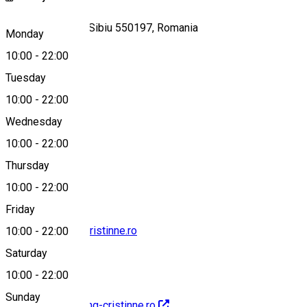
Strada Ludoș 31, Sibiu 550197, Romania
Monday
10:00
-
22:00
Tuesday
Map
10:00
-
22:00
Wednesday
10:00
-
22:00
0747210210
Thursday
10:00
-
22:00
Friday
office@catering-cristinne.ro
10:00
-
22:00
Saturday
10:00
-
22:00
Sunday
http://www.catering-cristinne.ro