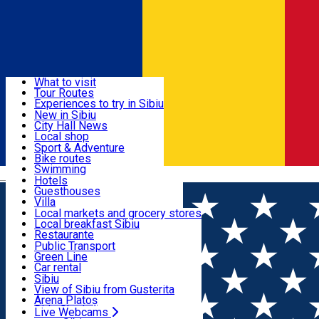
Sign In
Sign Up Free
Discover
What to visit
Tour Routes
Useful info
Experiences to try in Sibiu
Podcast
New in Sibiu
Culture
City Hall News
Activities & Adventure
Museums
Local shop
Churches
Sibiu artisans
Sport & Adventure
Parks, Zoo
Sibiul Verde
Bike routes
Accommodation
County of Sibiu
Public services
Swimming
Română
Education
Riding
Hotels
How do I get to Sibiu
Indoor activities
Guesthouses
Food, Drinks & Nightlife
Tourist Info
Loc de joacă indoor
Villa
Tour Guides
Loc de joacă outdoor
Hostels
Local markets and grocery stores
Guided tours
Ski
Motel
Local breakfast Sibiu
Transport & Parking
Publicații locale
Ice skating
Camping
Restaurante
Beauty salons
Yoga
Renting rooms
Pizza
Public Transport
Rooms for rent
Fast Food
Green Line
Live Webcams
Accommodation outside Sibiu
Coffee
Car rental
Sweets
Rent a bike
Sibiu
Pub, Bar
Scooter rentals
View of Sibiu from Gusterita
Night clubs
Taxi
Arena Platoș
Bakeries
Ride Sharing
Live Webcams
Home
Places
Cristinne