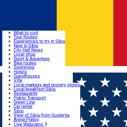
Sign In
Sign Up Free
Discover
What to visit
Tour Routes
Useful info
Experiences to try in Sibiu
Podcast
New in Sibiu
Culture
City Hall News
Activities & Adventure
Museums
Local shop
Churches
Sibiu artisans
Sport & Adventure
Parks, Zoo
Sibiul Verde
Bike routes
Accommodation
County of Sibiu
Public services
Swimming
Română
Education
Riding
Hotels
How do I get to Sibiu
Indoor activities
Guesthouses
Food, Drinks & Nightlife
Tourist Info
Loc de joacă indoor
Villa
Tour Guides
Loc de joacă outdoor
Hostels
Local markets and grocery stores
Guided tours
Ski
Motel
Local breakfast Sibiu
Transport & Parking
Publicații locale
Ice skating
Camping
Restaurante
Beauty salons
Yoga
Renting rooms
Pizza
Public Transport
Rooms for rent
Fast Food
Green Line
Live Webcams
Accommodation outside Sibiu
Coffee
Car rental
Sweets
Rent a bike
Sibiu
Pub, Bar
Scooter rentals
View of Sibiu from Gusterita
Night clubs
Taxi
Arena Platoș
Bakeries
Ride Sharing
Live Webcams
Home
Experiences in Sibiu
Cum bem o cafea bună