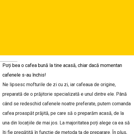
Deutsch
Poți bea o cafea bună la tine acasă, chiar dacă momentan
cafenele s-au închis!
Ne lipsesc mofturile de zi cu zi, iar cafeaua de origine,
preparată de o prăjitorie specializată e unul dintre ele. Până
când se redeschid cafenele noatre preferate, putem comanda
cafea proaspăt prăjită, pe care să o preparăm acasă, de la
una din locațiile de mai jos. La majoritatea poți alege ca ea să
îți fie pregătită în funcție de metoda ta de preparare. În plus,