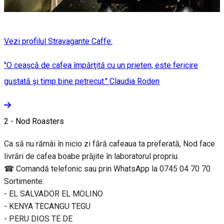
Vezi profilul Stravagante Caffe:
"O ceaşcă de cafea împărţită cu un prieten, este fericire
gustată şi timp bine petrecut." Claudia Roden
2 - Nod Roasters
Ca să nu rămâi în nicio zi fără cafeaua ta preferată, Nod face
livrări de cafea boabe prăjite în laboratorul propriu.
☎ Comandă telefonic sau prin WhatsApp la 0745 04 70 70
Sortimente:
- EL SALVADOR EL MOLINO
- KENYA TECANGU TEGU
- PERU DIOS TE DE