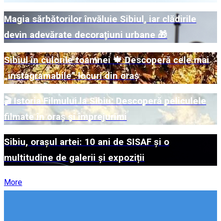
Magia sărbătorilor învăluie Sibiul, iar clădirile
devin adevărate decorațiuni urbane 🎁
Sibiul în culorile toamnei 🍁 Descoperă cele mai
„instagramabile” locuri din oraș
🎬 Istoria Filmului la Sibiu: Descoperă peliculele
filmate în oraș și împrejurimi
Sibiu, orașul artei: 10 ani de SISAF și o
multitudine de galerii și expoziții
More