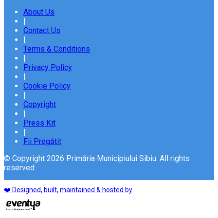
About Us
|
Contact Us
|
Terms & Conditions
|
Privacy Policy
|
Cookie Policy
|
Copyright
|
Press Kit
|
Fii Pregătit
© Copyright 2026 Primăria Municipiului Sibiu. All rights
reserved
❤️ Designed, built, maintained & hosted by