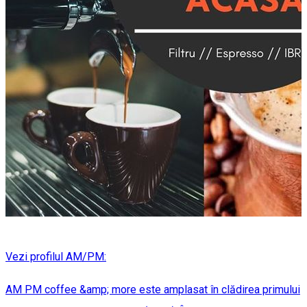
Vezi profilul AM/PM:
AM PM coffee &amp; more este amplasat în clădirea primului