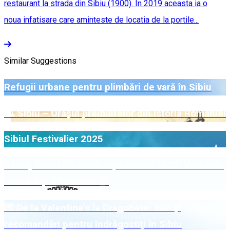
restaurant la strada din Sibiu (1900). În 2019 aceasta ia o
noua infatisare care aminteste de locatia de la portile...
Similar Suggestions
Refugii urbane pentru plimbări de vară în Sibiu
🏛️ Sibiu – Orașul premierelor din istoria României
Sibiul Festivalier 2025
Sibiul, finalist la Destinația Anului 2025: Votează-
l între 4 și 25 martie! 🤳
💌 De la Valentine's la Dragobete: Idei și
recomandări pentru îndrăgostiți în Sibiu