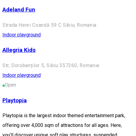
Adeland Fun
Strada Henri Coandă 59 C Sibiu, Romania
Indoor playground
Allegria Kids
Str, Dorobanților 5, Sibiu 557260, Romania
Indoor playground
Open
Playtopia
Playtopia is the largest indoor themed entertainment park,
offering over 4,000 sqm of attractions for all ages. Here,
you’ll discover unique soft play structures, suspended