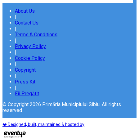
About Us
|
Contact Us
|
Terms & Conditions
|
Privacy Policy
|
Cookie Policy
|
Copyright
|
Press Kit
|
Fii Pregătit
© Copyright 2026 Primăria Municipiului Sibiu. All rights
reserved
❤️ Designed, built, maintained & hosted by