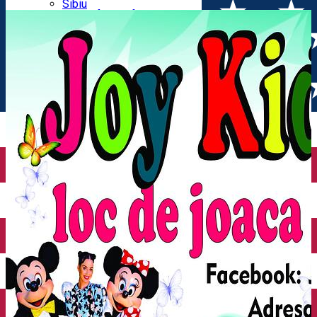
Parking tickets
Sibiu
Parking places
View of Sibiu from Gusterita
Electric vehicle charging points
Arena Platoș