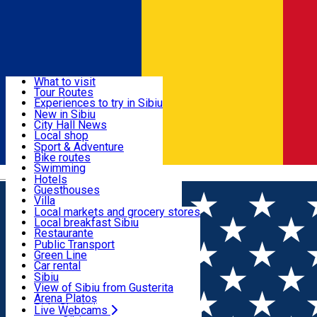
Sign In
Sign Up Free
Discover
What to visit
Tour Routes
Useful info
Experiences to try in Sibiu
Podcast
New in Sibiu
Culture
City Hall News
Activities & Adventure
Museums
Local shop
Churches
Sibiu artisans
Sport & Adventure
Parks, Zoo
Sibiul Verde
Bike routes
Accommodation
County of Sibiu
Public services
Swimming
Română
Education
Riding
Hotels
How do I get to Sibiu
Indoor activities
Guesthouses
Food, Drinks & Nightlife
Tourist Info
Loc de joacă indoor
Villa
Tour Guides
Loc de joacă outdoor
Hostels
Local markets and grocery stores
Guided tours
Ski
Motel
Local breakfast Sibiu
Transport & Parking
Publicații locale
Ice skating
Camping
Restaurante
Beauty salons
Yoga
Renting rooms
Pizza
Public Transport
Rooms for rent
Fast Food
Green Line
Live Webcams
Accommodation outside Sibiu
Coffee
Car rental
Sweets
Rent a bike
Sibiu
Pub, Bar
Scooter rentals
View of Sibiu from Gusterita
Night clubs
Taxi
Arena Platoș
Bakeries
Ride Sharing
Live Webcams
Home
Indoor playground
Joy Kids Playground