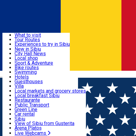
Sign In
Sign Up Free
Discover
What to visit
Tour Routes
Useful info
Experiences to try in Sibiu
Podcast
New in Sibiu
Culture
City Hall News
Activities & Adventure
Museums
Local shop
Churches
Sibiu artisans
Sport & Adventure
Parks, Zoo
Sibiul Verde
Bike routes
Accommodation
County of Sibiu
Public services
Swimming
Română
Education
Riding
Hotels
How do I get to Sibiu
Indoor activities
Guesthouses
Food, Drinks & Nightlife
Tourist Info
Loc de joacă indoor
Villa
Tour Guides
Loc de joacă outdoor
Hostels
Local markets and grocery stores
Guided tours
Ski
Motel
Local breakfast Sibiu
Transport & Parking
Publicații locale
Ice skating
Camping
Restaurante
Beauty salons
Yoga
Renting rooms
Pizza
Public Transport
Rooms for rent
Fast Food
Green Line
Live Webcams
Accommodation outside Sibiu
Coffee
Car rental
Sweets
Rent a bike
Sibiu
Pub, Bar
Scooter rentals
View of Sibiu from Gusterita
Night clubs
Taxi
Arena Platoș
Bakeries
Ride Sharing
Live Webcams
Home
Education center
Dance Xplosion Academy