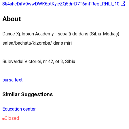
8tj4ahcDiIV9wwDWK6ptKyjcZQ5drrD7T6mFRegLRHLl_10
About
Dance Xplosion Academy - școală de dans (Sibiu-Mediaș)
salsa/bachata/kizomba/ dans miri
Bulevardul Victoriei, nr 42, et 3, Sibiu
sursa text
Similar Suggestions
Education center
Closed