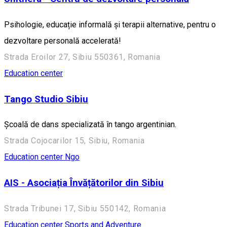
Psihologie, educație informală și terapii alternative, pentru o
dezvoltare personală accelerată!
Strada Eroilor 27, Sibiu 550361, Romania
Education center
Tango Studio Sibiu
Școală de dans specializată în tango argentinian.
Strada Cojocarilor 15, Sibiu, Romania
Education center
Ngo
AIS - Asociația Învățătorilor din Sibiu
Strada Tribunei 17, Sibiu 550142, Romania
Education center
Sports and Adventure