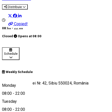
Distribuie
Copied!
08:00 - 22:00
Closed
Opens at
08:00
Schedule
Weekly Schedule
Bulevardul Victoriei Nr. 42, Sibiu 550024, România
Monday
08:00
-
22:00
Tuesday
Map
08:00
-
22:00