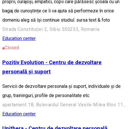
proprii, curajoși, empatici, copii care părăsesc școala cu un
bagaj de cunoștințe ce îi va ajuta să performeze în orice
domeniu aleg să își continue studiul. sursa text & foto
Strada Constituției 2, Sibiu 550253, Romania
Education center
Closed
Pozitiv Evolution - Centru de dezvoltare
personală și suport
Servicii de dezvoltare personala și suport, individuale și de
grup, traininguri, profile de personalitate etc.
apartament 18, Bulevardul General Vasile Milea Bloc 11, Sibiu 550325, Romania
Education center
Unithera - Centru de dezvoltare personală