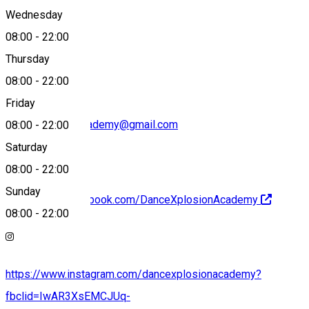
Wednesday
08:00
-
22:00
+40 746 089 802
Thursday
08:00
-
22:00
Friday
dancexplosionacademy@gmail.com
08:00
-
22:00
Saturday
08:00
-
22:00
Sunday
https://www.facebook.com/DanceXplosionAcademy
08:00
-
22:00
https://www.instagram.com/dancexplosionacademy?
fbclid=IwAR3XsEMCJUq-