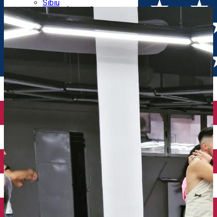
Parking tickets
Sibiu
Parking places
View of Sibiu from Gusterita
Electric vehicle charging points
Arena Platoș