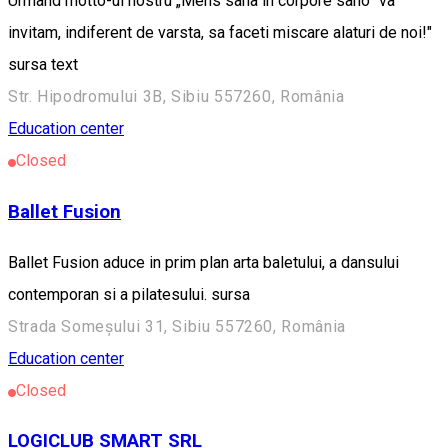
Urmand motto-ul nostru „Mens sana in corpore sano” va
invitam, indiferent de varsta, sa faceti miscare alaturi de noi!"
sursa text
Str. Hipodromului 3B, Sibiu 557260, România
Education center
Closed
Ballet Fusion
Ballet Fusion aduce in prim plan arta baletului, a dansului
contemporan si a pilatesului. sursa
Strada Someșului 31, Sibiu 557260, România
Education center
Closed
LOGICLUB SMART SRL