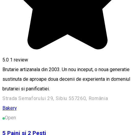
5.0
1 review
Brutarie artizanala din 2003. Un nou inceput, o noua generatie
sustinuta de aproape doua decenii de experienta in domeniul
brutariei si panificatiei.
Strada Semaforului 29, Sibiu 557260, România
Bakery
Open
5 Paini si 2 Pesti