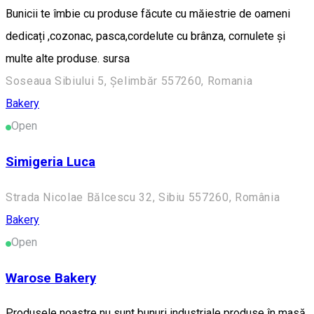
Bunicii te îmbie cu produse făcute cu măiestrie de oameni
dedicați ,cozonac, pasca,cordelute cu brânza, cornulete și
multe alte produse. sursa
Soseaua Sibiului 5, Șelimbăr 557260, Romania
Bakery
Open
Simigeria Luca
Strada Nicolae Bălcescu 32, Sibiu 557260, România
Bakery
Open
Warose Bakery
Produsele noastre nu sunt bunuri industriale produse în masă,