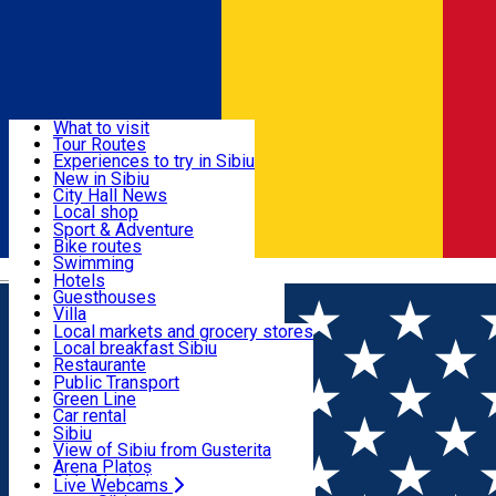
Sign In
Sign Up Free
Discover
What to visit
Tour Routes
Useful info
Experiences to try in Sibiu
Podcast
New in Sibiu
Culture
City Hall News
Activities & Adventure
Museums
Local shop
Churches
Sibiu artisans
Sport & Adventure
Parks, Zoo
Sibiul Verde
Bike routes
Accommodation
County of Sibiu
Public services
Swimming
Română
Education
Riding
Hotels
How do I get to Sibiu
Indoor activities
Guesthouses
Food, Drinks & Nightlife
Tourist Info
Loc de joacă indoor
Villa
Tour Guides
Loc de joacă outdoor
Hostels
Local markets and grocery stores
Guided tours
Ski
Motel
Local breakfast Sibiu
Transport & Parking
Publicații locale
Ice skating
Camping
Restaurante
Beauty salons
Yoga
Renting rooms
Pizza
Public Transport
Rooms for rent
Fast Food
Green Line
Live Webcams
Accommodation outside Sibiu
Coffee
Car rental
Sweets
Rent a bike
Sibiu
Pub, Bar
Scooter rentals
View of Sibiu from Gusterita
Night clubs
Taxi
Arena Platoș
Bakeries
Ride Sharing
Live Webcams
Home
Bakery
Orex