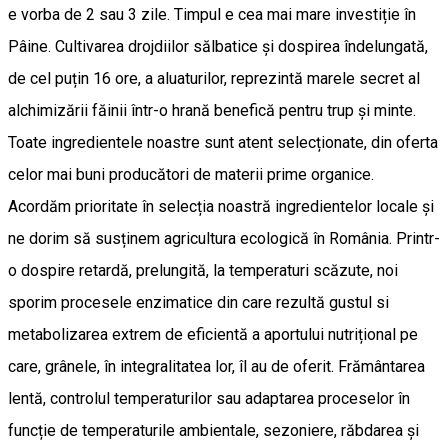
e vorba de 2 sau 3 zile. Timpul e cea mai mare investiție în
Pâine. Cultivarea drojdiilor sălbatice și dospirea îndelungată,
de cel puțin 16 ore, a aluaturilor, reprezintă marele secret al
alchimizării făinii într-o hrană benefică pentru trup și minte.
Toate ingredientele noastre sunt atent selecționate, din oferta
celor mai buni producători de materii prime organice.
Acordăm prioritate în selecția noastră ingredientelor locale și
ne dorim să susținem agricultura ecologică în România. Printr-
o dospire retardă, prelungită, la temperaturi scăzute, noi
sporim procesele enzimatice din care rezultă gustul si
metabolizarea extrem de eficientă a aportului nutrițional pe
care, grânele, în integralitatea lor, îl au de oferit. Frământarea
lentă, controlul temperaturilor sau adaptarea proceselor în
funcție de temperaturile ambientale, sezoniere, răbdarea și