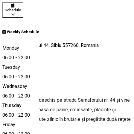
Schedule
Weekly Schedule
Strada Semaforului 44, Sibiu 557260, Romania
Monday
06:00
-
22:00
Tuesday
Map
06:00
-
22:00
About
Wednesday
06:00
-
22:00
Brutăria Orex s-a deschis pe strada Semaforului nr. 44 și vine
Thursday
cu o ofertă generoasă de pâine, croissante, plăcinte și
06:00
-
22:00
foietaje, toate făcute zilnic în brutărie și pregătite după rețete
Friday
clasice.