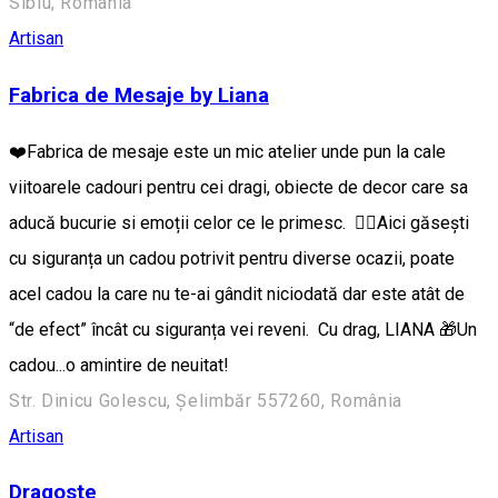
Sibiu, România
Artisan
Fabrica de Mesaje by Liana
❤️Fabrica de mesaje este un mic atelier unde pun la cale
viitoarele cadouri pentru cei dragi, obiecte de decor care sa
aducă bucurie si emoții celor ce le primesc. 👉🏼Aici găsești
cu siguranța un cadou potrivit pentru diverse ocazii, poate
acel cadou la care nu te-ai gândit niciodată dar este atât de
“de efect” încât cu siguranța vei reveni. Cu drag, LIANA 🎁Un
cadou...o amintire de neuitat!
Str. Dinicu Golescu, Șelimbăr 557260, România
Artisan
Dragoste