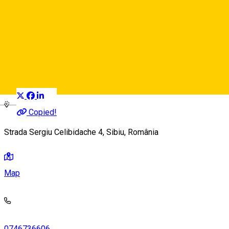
Studio Decor
Artisan
Distribuie
Deutsch
Copied!
Strada Sergiu Celibidache 4, Sibiu, România
Map
0746736606