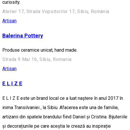
curiosity.
Atelier 17, Strada Vopsitorilor 17, Sibiu, România
Artisan
Balerina Pottery
Produse ceramice unicat, hand made.
Strada 9 Mai 16, Sibiu, Romania
Artisan
E L I Z E
E L I Z E este un brand local ce a luat naștere în anul 2017 în
inima Transilvaniei , la Sibiu. Afacerea este una de familie,
artizanii din spatele brandului fiind Daniel și Cristina. Bijuteriile
și decorațiunile pe care aceștia le crează au inspirație