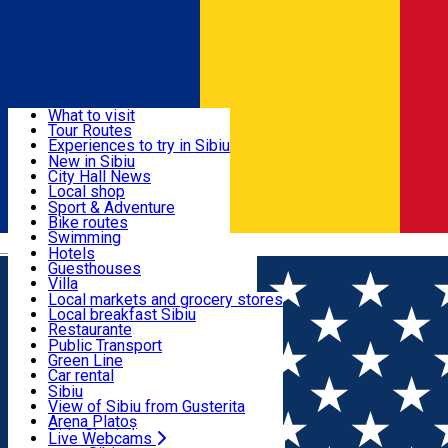
Sign In
Sign Up Free
Discover
What to visit
Tour Routes
Useful info
Experiences to try in Sibiu
Podcast
New in Sibiu
Culture
City Hall News
Activities & Adventure
Museums
Local shop
Churches
Sibiu artisans
Sport & Adventure
Parks, Zoo
Sibiul Verde
Bike routes
Accommodation
County of Sibiu
Public services
Swimming
Română
Education
Riding
Hotels
How do I get to Sibiu
Indoor activities
Guesthouses
Food, Drinks & Nightlife
Tourist Info
Loc de joacă indoor
Villa
Tour Guides
Loc de joacă outdoor
Hostels
Local markets and grocery stores
Guided tours
Ski
Motel
Local breakfast Sibiu
Transport & Parking
Publicații locale
Ice skating
Camping
Restaurante
Beauty salons
Yoga
Renting rooms
Pizza
Public Transport
Rooms for rent
Fast Food
Green Line
Live Webcams
Accommodation outside Sibiu
Coffee
Car rental
Sweets
Rent a bike
Sibiu
Pub, Bar
Scooter rentals
View of Sibiu from Gusterita
Night clubs
Taxi
Arena Platoș
Bakeries
Ride Sharing
Live Webcams
Home
Artisan
Studio Decor