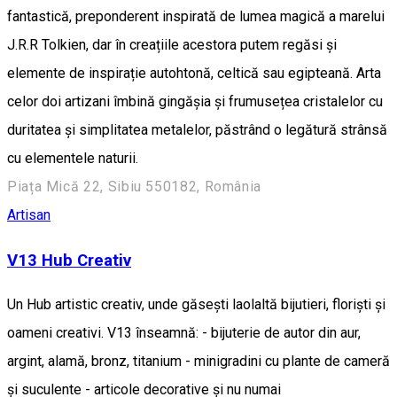
fantastică, preponderent inspirată de lumea magică a marelui
J.R.R Tolkien, dar în creațiile acestora putem regăsi și
elemente de inspirație autohtonă, celtică sau egipteană. Arta
celor doi artizani îmbină gingășia și frumusețea cristalelor cu
duritatea și simplitatea metalelor, păstrând o legătură strânsă
cu elementele naturii.
Piața Mică 22, Sibiu 550182, România
Artisan
V13 Hub Creativ
Un Hub artistic creativ, unde găsești laolaltă bijutieri, floriști și
oameni creativi. V13 înseamnă: - bijuterie de autor din aur,
argint, alamă, bronz, titanium - minigradini cu plante de cameră
și suculente - articole decorative și nu numai