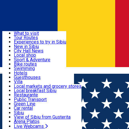
Sign In
Sign Up Free
Discover
What to visit
Tour Routes
Useful info
Experiences to try in Sibiu
Podcast
New in Sibiu
Culture
City Hall News
Activities & Adventure
Museums
Local shop
Churches
Sibiu artisans
Sport & Adventure
Parks, Zoo
Sibiul Verde
Bike routes
Accommodation
County of Sibiu
Public services
Swimming
Română
Education
Riding
Hotels
How do I get to Sibiu
Indoor activities
Guesthouses
Food, Drinks & Nightlife
Tourist Info
Loc de joacă indoor
Villa
Tour Guides
Loc de joacă outdoor
Hostels
Local markets and grocery stores
Guided tours
Ski
Motel
Local breakfast Sibiu
Transport & Parking
Publicații locale
Ice skating
Camping
Restaurante
Beauty salons
Yoga
Renting rooms
Pizza
Public Transport
Rooms for rent
Fast Food
Green Line
Live Webcams
Accommodation outside Sibiu
Coffee
Car rental
Sweets
Rent a bike
Sibiu
Pub, Bar
Scooter rentals
View of Sibiu from Gusterita
Night clubs
Taxi
Arena Platoș
Bakeries
Ride Sharing
Live Webcams
Home
Restaurant
Enjoy Sushi