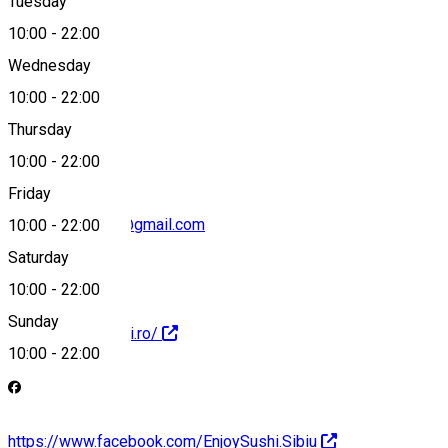
Tuesday
Map
10:00
-
22:00
Wednesday
10:00
-
22:00
0730448010
Thursday
10:00
-
22:00
Friday
enjoysushi.sibiu@gmail.com
10:00
-
22:00
Saturday
10:00
-
22:00
Sunday
https://enjoysushi.ro/
10:00
-
22:00
https://www.facebook.com/EnjoySushi.Sibiu