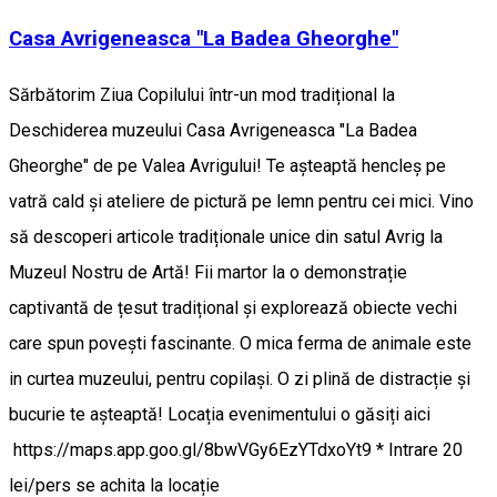
Casa Avrigeneasca "La Badea Gheorghe"
Sărbătorim Ziua Copilului într-un mod tradițional la
Deschiderea muzeului Casa Avrigeneasca "La Badea
Gheorghe" de pe Valea Avrigului! Te așteaptă hencleș pe
vatră cald și ateliere de pictură pe lemn pentru cei mici. Vino
să descoperi articole tradiționale unice din satul Avrig la
Muzeul Nostru de Artă! Fii martor la o demonstrație
captivantă de țesut tradițional și explorează obiecte vechi
care spun povești fascinante. O mica ferma de animale este
in curtea muzeului, pentru copilași. O zi plină de distracție și
bucurie te așteaptă! Locația evenimentului o găsiți aici
https://maps.app.goo.gl/8bwVGy6EzYTdxoYt9 * Intrare 20
lei/pers se achita la locație