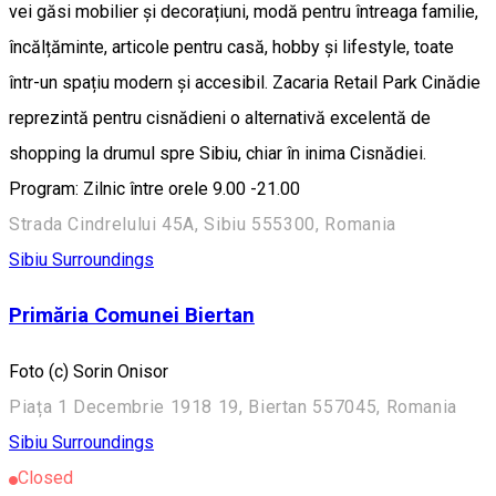
vei găsi mobilier și decorațiuni, modă pentru întreaga familie,
încălțăminte, articole pentru casă, hobby și lifestyle, toate
într-un spațiu modern și accesibil. Zacaria Retail Park Cinădie
reprezintă pentru cisnădieni o alternativă excelentă de
shopping la drumul spre Sibiu, chiar în inima Cisnădiei.
Program: Zilnic între orele 9.00 -21.00
Strada Cindrelului 45A, Sibiu 555300, Romania
Sibiu Surroundings
Primăria Comunei Biertan
Foto (c) Sorin Onisor
Piața 1 Decembrie 1918 19, Biertan 557045, Romania
Sibiu Surroundings
Closed