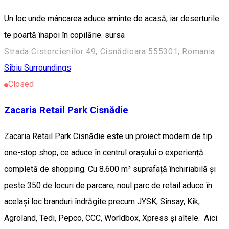
Un loc unde mâncarea aduce aminte de acasă, iar deserturile
te poartă înapoi în copilărie. sursa
Strada Cistercienilor 49, Cisnădioara 555301, Romania
Sibiu Surroundings
Closed
Zacaria Retail Park Cisnădie
Zacaria Retail Park Cisnădie este un proiect modern de tip
one-stop shop, ce aduce în centrul orașului o experiență
completă de shopping. Cu 8.600 m² suprafață închiriabilă și
peste 350 de locuri de parcare, noul parc de retail aduce în
același loc branduri îndrăgite precum JYSK, Sinsay, Kik,
Agroland, Tedi, Pepco, CCC, Worldbox, Xpress și altele. Aici