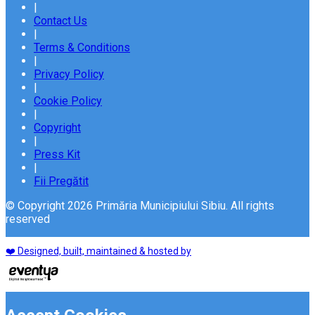
|
Contact Us
|
Terms & Conditions
|
Privacy Policy
|
Cookie Policy
|
Copyright
|
Press Kit
|
Fii Pregătit
© Copyright 2026 Primăria Municipiului Sibiu. All rights
reserved
❤️ Designed, built, maintained & hosted by