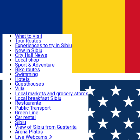
Sign In
Sign Up Free
Discover
What to visit
Tour Routes
Useful info
Experiences to try in Sibiu
Podcast
New in Sibiu
Culture
City Hall News
Activities & Adventure
Museums
Local shop
Churches
Sibiu artisans
Sport & Adventure
Parks, Zoo
Sibiul Verde
Bike routes
Accommodation
County of Sibiu
Public services
Swimming
Română
Education
Riding
Hotels
How do I get to Sibiu
Indoor activities
Guesthouses
Food, Drinks & Nightlife
Tourist Info
Loc de joacă indoor
Villa
Tour Guides
Loc de joacă outdoor
Hostels
Local markets and grocery stores
Guided tours
Ski
Motel
Local breakfast Sibiu
Transport & Parking
Publicații locale
Ice skating
Camping
Restaurante
Beauty salons
Yoga
Renting rooms
Pizza
Public Transport
Rooms for rent
Fast Food
Green Line
Live Webcams
Accommodation outside Sibiu
Coffee
Car rental
Sweets
Rent a bike
Sibiu
Pub, Bar
Scooter rentals
View of Sibiu from Gusterita
Night clubs
Taxi
Arena Platoș
Bakeries
Ride Sharing
Live Webcams
Home
Places
Hotel.Pensiunea Sibiel