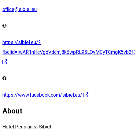
office@sibiel.eu
https://sibiel.eu/?
fbclid=IwAR1nHcVgdVdcmj8k6wpRL95LQvMCyTCmgK5vb2f
https://www.facebook.com/sibiel.eu/
About
Hotel.Pensiunea Sibiel