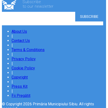
Subscribe
to our newsletter
About Us
|
Contact Us
|
Terms & Conditions
|
Privacy Policy
|
Cookie Policy
|
Copyright
|
Press Kit
|
Fii Pregătit
© Copyright 2026 Primăria Municipiului Sibiu. All rights