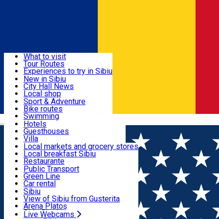
Sign In
Sign Up Free
Discover
What to visit
Tour Routes
Useful info
Experiences to try in Sibiu
Podcast
New in Sibiu
Culture
City Hall News
Activities & Adventure
Museums
Local shop
Churches
Sibiu artisans
Sport & Adventure
Parks, Zoo
Sibiul Verde
Bike routes
Accommodation
County of Sibiu
Public services
Swimming
Română
Education
Riding
Hotels
How do I get to Sibiu
Indoor activities
Guesthouses
Food, Drinks & Nightlife
Tourist Info
Loc de joacă indoor
Villa
Tour Guides
Loc de joacă outdoor
Hostels
Local markets and grocery stores
Guided tours
Ski
Motel
Local breakfast Sibiu
Transport & Parking
Publicații locale
Ice skating
Camping
Restaurante
Beauty salons
Yoga
Renting rooms
Pizza
Public Transport
Rooms for rent
Fast Food
Green Line
Live Webcams
Accommodation outside Sibiu
Coffee
Car rental
Sweets
Rent a bike
Sibiu
Pub, Bar
Scooter rentals
View of Sibiu from Gusterita
Night clubs
Taxi
Arena Platoș
Bakeries
Ride Sharing
Live Webcams
Home
Hotel
Hotel RIN ***