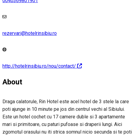
0040369801901
rezervari@hotelrinsibiu.ro
http://hotelrinsibiu.ro/nou/contact/
About
Draga calatorule, Rin Hotel este acel hotel de 3 stele la care
poti ajunge in 10 minute pe jos din centrul vechi al Sibiului.
Este un hotel cochet cu 17 camere duble si 3 apartamente
mari si primitoare, cu paturi pufoase si draperii lungi. Aici
zgomotul orasului nu iti strica somnul nicio secunda si te poti