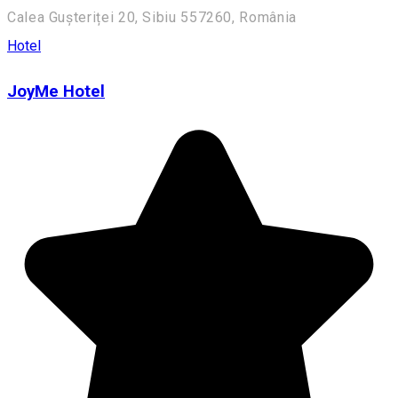
Calea Gușteriței 20, Sibiu 557260, România
Hotel
JoyMe Hotel