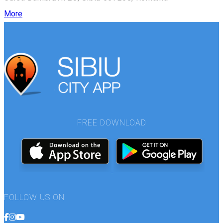
More
FREE DOWNLOAD
FOLLOW US ON