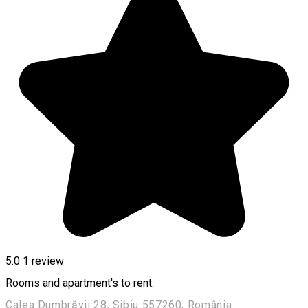
5.0
1 review
Rooms and apartment's to rent.
Calea Dumbrăvii 28, Sibiu 557260, România