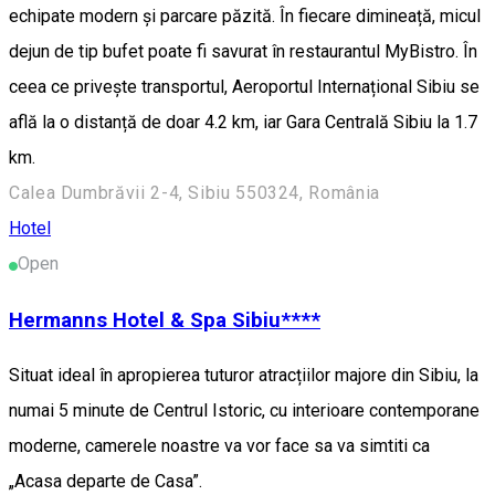
echipate modern și parcare păzită. În fiecare dimineață, micul
dejun de tip bufet poate fi savurat în restaurantul MyBistro. În
ceea ce privește transportul, Aeroportul Internațional Sibiu se
află la o distanță de doar 4.2 km, iar Gara Centrală Sibiu la 1.7
km.
Calea Dumbrăvii 2-4, Sibiu 550324, România
Hotel
Open
Hermanns Hotel & Spa Sibiu****
Situat ideal în apropierea tuturor atracțiilor majore din Sibiu, la
numai 5 minute de Centrul Istoric, cu interioare contemporane
moderne, camerele noastre va vor face sa va simtiti ca
„Acasa departe de Casa”.