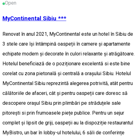
Open
MyContinental Sibiu ***
Renovat în anul 2021, MyContinental este un hotel în Sibiu de
3 stele care își întâmpină oaspeții în camere și apartamente
echipate modern și decorate în culori relaxante și atrăgătoare.
Hotelul beneficiază de o poziționare excelentă si este bine
corelat cu zona pietonală și centrală a orașului Sibiu. Hotelul
MyContinental Sibiu reprezintă alegerea potrivită, atât pentru
călătoriile de afaceri, cât și pentru oaspeții care doresc să
descopere orașul Sibiu prin plimbări pe străduțele sale
pitorești si prin frumoasele piețe publice. Pentru un sejur
complet și lipsit de griji, oaspeții au la dispoziție restaurantul
MyBistro, un bar în lobby-ul hotelului, 6 săli de conferințe