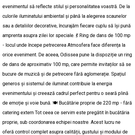
evenimentul să reflecte stilul și personalitatea voastră. De la
culorile iluminatului ambiental și până la alegerea scaunelor
sau a detaliilor decorative, încurajăm fiecare cuplu să își pună
amprenta asupra zilei lor speciale. 💃 Ring de dans de 100 mp
- locul unde începe petrecerea Atmosfera face diferența la
orice eveniment. De aceea, Odissea pune la dispoziție un ring
de dans de aproximativ 100 mp, care permite invitaților să se
bucure de muzică și de petrecere fără aglomerație. Spațiul
generos și sistemul de iluminat contribuie la energia
evenimentului și creează cadrul perfect pentru o seară plină
de emoție și voie bună. 🍽️ Bucătărie proprie de 220 mp - fără
catering extern Tot ceea ce servim este pregătit în bucătăria
proprie, sub coordonarea echipei noastre. Acest lucru ne
oferă control complet asupra calității, gustului și modului de