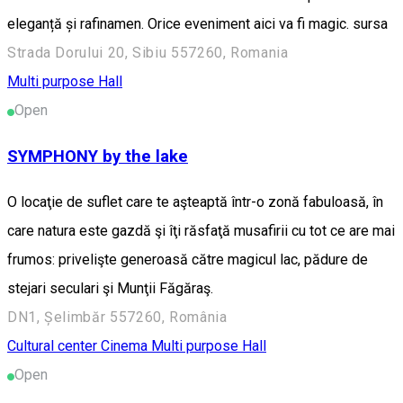
eleganță și rafinamen. Orice eveniment aici va fi magic. sursa
Strada Dorului 20, Sibiu 557260, Romania
Multi purpose Hall
Open
SYMPHONY by the lake
O locaţie de suflet care te aşteaptă într-o zonă fabuloasă, în
care natura este gazdă şi îţi răsfaţă musafirii cu tot ce are mai
frumos: privelişte generoasă către magicul lac, pădure de
stejari seculari şi Munţii Făgăraş.
DN1, Șelimbăr 557260, România
Cultural center
Cinema
Multi purpose Hall
Open