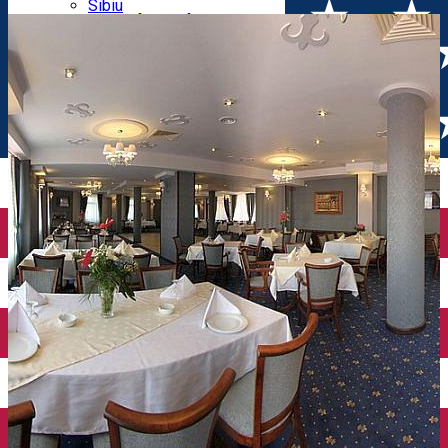
Parking tickets
Sibiu
Parking places
View of Sibiu from Gusterita
Electric vehicle charging points
Arena Platoș