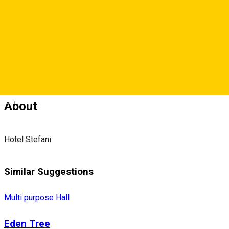
Map
0369452452
Deutsch
About
Hotel Stefani
Similar Suggestions
Multi purpose Hall
Eden Tree