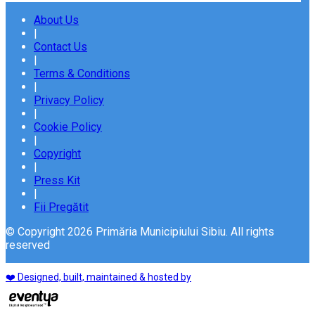
About Us
|
Contact Us
|
Terms & Conditions
|
Privacy Policy
|
Cookie Policy
|
Copyright
|
Press Kit
|
Fii Pregătit
© Copyright 2026 Primăria Municipiului Sibiu. All rights
reserved
❤️ Designed, built, maintained & hosted by