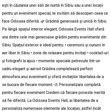
ești în căutarea unei săli de nuntă în Sibiu sau a unei locații
pentru un eveniment special, te invităm să descoperi ceea ce
face Odissea diferită. 🌿 Grădină generoasă și unică în Sibiu
Pe lângă spațiul interior elegant, Odissea Events Hall oferă
una dintre cele mai generoase grădini pentru evenimente din
Sibiu. Spațiul exterior e ideal pentru: • ceremonii și cununii în
aer liber în Sibiu • zone de relaxare pentru invitați • cocktail-uri
și fotografii la apus • momente speciale petrecute într-un
cadru elegant și aerisit Grădina completează perfect
atmosfera unui eveniment și oferă invitaților libertatea de a
se bucura de fiecare moment. 🎨 Personalizare completă
pentru fiecare eveniment Credem că fiecare poveste merită
să fie diferită. La Odissea Events Hall, ai libertatea de a
personaliza numeroase elemente ale locației, astfel încât