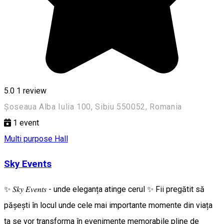
5.0
1 review
Șoseaua Alba Iulia 100, Sibiu 550052, Romania
1
event
Multi purpose Hall
Sky Events
✨ 𝑆𝑘𝑦 𝐸𝑣𝑒𝑛𝑡𝑠 - unde eleganța atinge cerul ✨ Fii pregătit să
pășești în locul unde cele mai importante momente din viața
ta se vor transforma în evenimente memorabile pline de