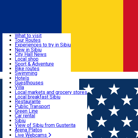
Sign In
Sign Up Free
Discover
What to visit
Tour Routes
Useful info
Experiences to try in Sibiu
Podcast
New in Sibiu
Culture
City Hall News
Activities & Adventure
Museums
Local shop
Churches
Sibiu artisans
Sport & Adventure
Parks, Zoo
Sibiul Verde
Bike routes
Accommodation
County of Sibiu
Public services
Swimming
Română
Education
Riding
Hotels
How do I get to Sibiu
Indoor activities
Guesthouses
Food, Drinks & Nightlife
Tourist Info
Loc de joacă indoor
Villa
Tour Guides
Loc de joacă outdoor
Hostels
Local markets and grocery stores
Guided tours
Ski
Motel
Local breakfast Sibiu
Transport & Parking
Publicații locale
Ice skating
Camping
Restaurante
Beauty salons
Yoga
Renting rooms
Pizza
Public Transport
Rooms for rent
Fast Food
Green Line
Live Webcams
Accommodation outside Sibiu
Coffee
Car rental
Sweets
Rent a bike
Sibiu
Pub, Bar
Scooter rentals
View of Sibiu from Gusterita
Night clubs
Taxi
Arena Platoș
Bakeries
Ride Sharing
Live Webcams
Home
Multi purpose Hall
Hotel Stefani