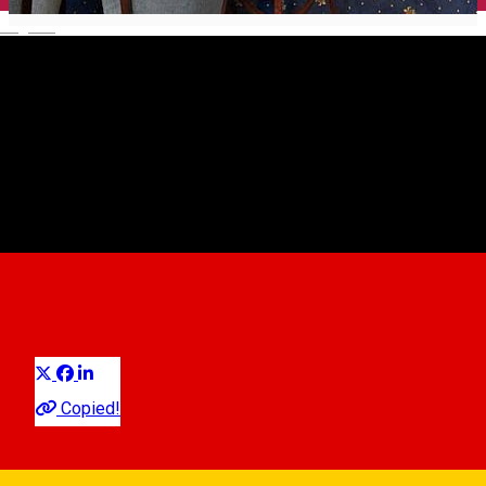
English
Hotel Stefani
Multi purpose Hall
Distribuie
Copied!
Calea Turnișorului 36, Sibiu, Romania