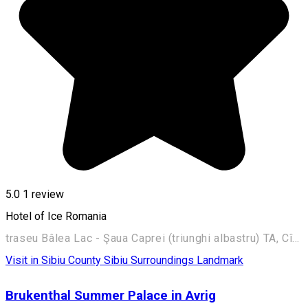
5.0
1 review
Hotel of Ice Romania
traseu Bâlea Lac - Şaua Caprei (triunghi albastru) TA, Cîrţişoara 117040, Romania
Visit in Sibiu County
Sibiu Surroundings
Landmark
Brukenthal Summer Palace in Avrig