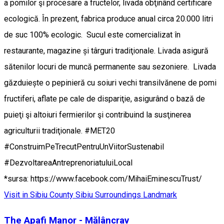
a pomilor şi procesare a fructelor, livada obţinând certificare
ecologică. În prezent, fabrica produce anual circa 20.000 litri
de suc 100% ecologic. Sucul este comercializat în
restaurante, magazine și târguri tradiţionale. Livada asigură
sătenilor locuri de muncă permanente sau sezoniere. Livada
găzduiește o pepinieră cu soiuri vechi transilvănene de pomi
fructiferi, aflate pe cale de dispariţie, asigurând o bază de
puieţi şi altoiuri fermierilor şi contribuind la susţinerea
agriculturii tradiţionale. #MET20
#ConstruimPeTrecutPentruUnViitorSustenabil
#DezvoltareaAntreprenoriatuluiLocal
*sursa: https://www.facebook.com/MihaiEminescuTrust/
Visit in Sibiu County
Sibiu Surroundings
Landmark
The Apafi Manor - Mălâncrav