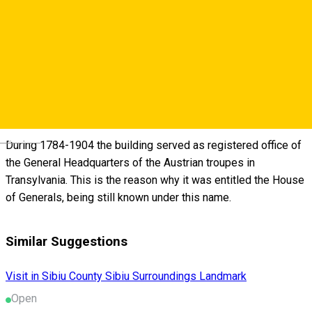
About
The House of Generals located in the Large Square of Sibiu,
was built in the 15th century. In the 16th century it belonged to
the Royal Judge Albert Huet, only to be purchased by the
Magistracy in 1779.
Deutsch
During 1784-1904 the building served as registered office of
the General Headquarters of the Austrian troupes in
Transylvania. This is the reason why it was entitled the House
of Generals, being still known under this name.
Similar Suggestions
Visit in Sibiu County
Sibiu Surroundings
Landmark
Open