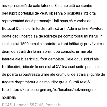
nava principală de cele laterale. Cine se uită cu atenţie
deasupra portalului de vest, observă o sculptură înzidită
reprezentând două personaje. Unii spun că e vorba de
Botezul Domnului în Iordan, alţii că ar fi Adam şi Eva. Privitorul
poate deci încerca să descifreze pe cont propriu misterul. În
jurul anului 1500 turnul clopotniţei a fost înălţat şi prevăzut cu
drum de strajă din lemn, sprijinit pe console, iar navele
laterale ale bisericii au fost demolate. Cele două ziduri ale
fortificaţiei, ridicate în secolul al XV-lea sunt unite prin turnul
de poartă şi păstrează urme ale drumului de strajă şi gurile de
tragere drept mărturie a timpurilor grele. Sursă text &
foto: https://kirchenburgen.org/ro/location/holzmengen-
hosman/
DC45, Hosman 557168, Romania