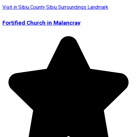
Visit in Sibiu County
Sibiu Surroundings
Landmark
Fortified Church in Malancrav