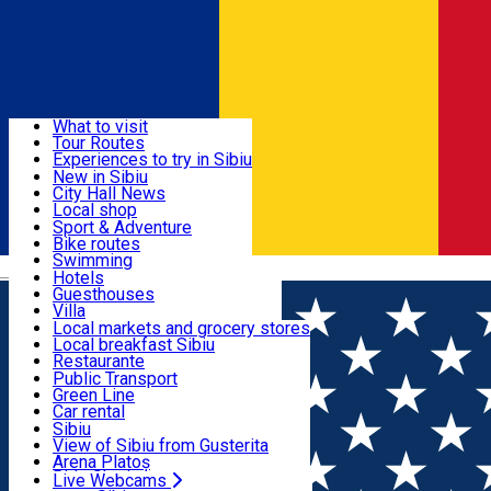
Sign In
Sign Up Free
Discover
What to visit
Tour Routes
Useful info
Experiences to try in Sibiu
Podcast
New in Sibiu
Culture
City Hall News
Activities & Adventure
Museums
Local shop
Churches
Sibiu artisans
Sport & Adventure
Parks, Zoo
Sibiul Verde
Bike routes
Accommodation
County of Sibiu
Public services
Swimming
Română
Education
Riding
Hotels
How do I get to Sibiu
Indoor activities
Guesthouses
Food, Drinks & Nightlife
Tourist Info
Loc de joacă indoor
Villa
Tour Guides
Loc de joacă outdoor
Hostels
Local markets and grocery stores
Guided tours
Ski
Motel
Local breakfast Sibiu
Transport & Parking
Publicații locale
Ice skating
Camping
Restaurante
Beauty salons
Yoga
Renting rooms
Pizza
Public Transport
Rooms for rent
Fast Food
Green Line
Live Webcams
Accommodation outside Sibiu
Coffee
Car rental
Sweets
Rent a bike
Sibiu
Pub, Bar
Scooter rentals
View of Sibiu from Gusterita
Night clubs
Taxi
Arena Platoș
Bakeries
Ride Sharing
Live Webcams
Home
Landmark
House of Generals