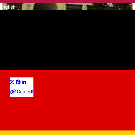
English
House of Generals
Landmark
Distribuie
Copied!
Piața Mare, Nr. 7, Sibiu, România
Map