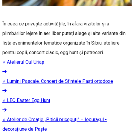
În ceea ce privește activitățile, în afara vizitelor și a
plimbărilor lejere în aer liber puteți alege și alte variante din
lista evenimentelor tematice organizate în Sibiu: ateliere
pentru copii, concert clasic, egg hunt și petreceri.
⭐ Atelierul Oul Uriaș
⭐ Lumini Pascale. Concert de Sfintele Paști ortodoxe
⭐ LEO Easter Egg Hunt
⭐ Atelier de Creație „Piticii pricepuți” – Iepurașul -
decorațiune de Paște