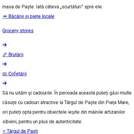
masa de Paște. Iată câteva „scurtături” spre ele:
🥕 Băcănii și piețe locale
Grocery stores
🥖 Brutării
🥧 Cofetării
Să nu uităm și cadourile. În perioada aceasta puteți găsi multe
căsuțe cu cadouri atractive la Târgul de Paște din Piața Mare,
ori puteți opta pentru obiectele ieșite din mâinile artizanilor
sibieni, pentru un plus de autenticitate.
⭐ Târgul de Paști