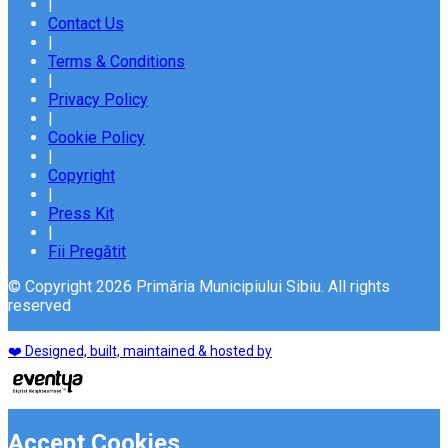
|
Contact Us
|
Terms & Conditions
|
Privacy Policy
|
Cookie Policy
|
Copyright
|
Press Kit
|
Fii Pregătit
© Copyright 2026 Primăria Municipiului Sibiu. All rights
reserved
❤️ Designed, built, maintained & hosted by
Accept Cookies