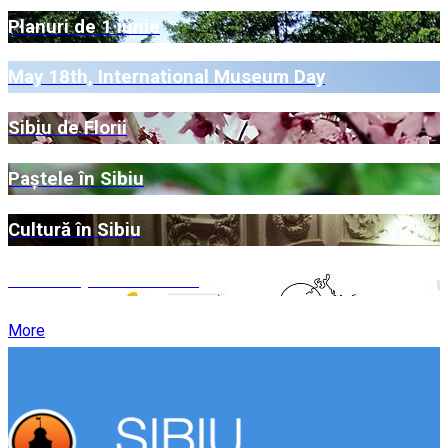
Planuri de 1 iunie
May 18th, International Museum Day
Sibiu de Florii
Paștele în Sibiu
Cultură în Sibiu
O floare pentru Thalia
More