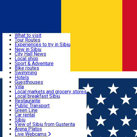
Sign In
Sign Up Free
Discover
What to visit
Tour Routes
Useful info
Experiences to try in Sibiu
Podcast
New in Sibiu
Culture
City Hall News
Activities & Adventure
Museums
Local shop
Churches
Sibiu artisans
Sport & Adventure
Parks, Zoo
Sibiul Verde
Bike routes
Accommodation
County of Sibiu
Public services
Swimming
Română
Education
Riding
Hotels
How do I get to Sibiu
Indoor activities
Guesthouses
Food, Drinks & Nightlife
Tourist Info
Loc de joacă indoor
Villa
Tour Guides
Loc de joacă outdoor
Hostels
Local markets and grocery stores
Guided tours
Ski
Motel
Local breakfast Sibiu
Transport & Parking
Publicații locale
Ice skating
Camping
Restaurante
Beauty salons
Yoga
Renting rooms
Pizza
Public Transport
Rooms for rent
Fast Food
Green Line
Live Webcams
Accommodation outside Sibiu
Coffee
Car rental
Sweets
Rent a bike
Sibiu
Pub, Bar
Scooter rentals
View of Sibiu from Gusterita
Night clubs
Taxi
Arena Platoș
Bakeries
Ride Sharing
Live Webcams
Home
Article
Inspirație pentru Paște