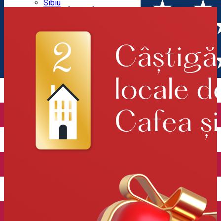
Parking tickets
Sibiu
Parking places
View of Sibiu from Gusterita
Electric vehicle charging points
Arena Platoș