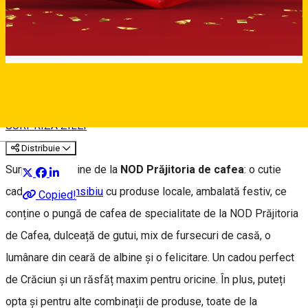
⭐ 2 DECEMBRIE
SURPRIZA ZILEI
Deutsch
Distribuie
Surpriza zilei vine de la
NOD Prăjitoria de cafea
: o cutie
cadou
#madeinsibiu
cu produse locale, ambalată festiv, ce
Copied!
conține o pungă de cafea de specialitate de la NOD Prăjitoria
de Cafea, dulceață de gutui, mix de fursecuri de casă, o
lumânare din ceară de albine și o felicitare. Un cadou perfect
de Crăciun și un răsfăț maxim pentru oricine. În plus, puteți
opta și pentru alte combinații de produse, toate de la