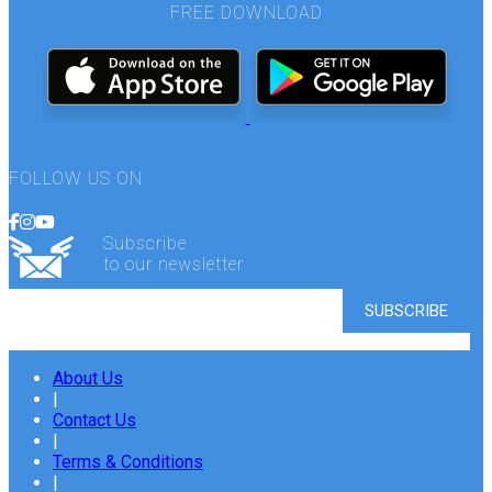
FREE DOWNLOAD
FOLLOW US ON
Subscribe
to our newsletter
About Us
|
Contact Us
|
Terms & Conditions
|