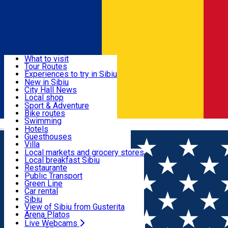
Sign In
Sign Up Free
Discover
What to visit
Tour Routes
Useful info
Experiences to try in Sibiu
Podcast
New in Sibiu
Culture
City Hall News
Activities & Adventure
Museums
Local shop
Churches
Sibiu artisans
Sport & Adventure
Parks, Zoo
Sibiul Verde
Bike routes
Accommodation
County of Sibiu
Public services
Swimming
Română
Education
Riding
Hotels
How do I get to Sibiu
Indoor activities
Guesthouses
Food, Drinks & Nightlife
Tourist Info
Loc de joacă indoor
Villa
Tour Guides
Loc de joacă outdoor
Hostels
Local markets and grocery stores
Guided tours
Ski
Motel
Local breakfast Sibiu
Transport & Parking
Publicații locale
Ice skating
Camping
Restaurante
Beauty salons
Yoga
Renting rooms
Pizza
Public Transport
Rooms for rent
Fast Food
Green Line
Live Webcams
Accommodation outside Sibiu
Coffee
Car rental
Sweets
Rent a bike
Sibiu
Pub, Bar
Scooter rentals
View of Sibiu from Gusterita
Night clubs
Taxi
Arena Platoș
Bakeries
Ride Sharing
Live Webcams
Home
SURPRIZA ZILEI
⭐ 2 DECEMBRIE